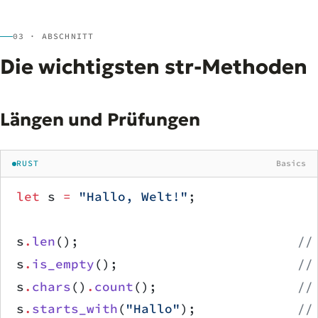
03 · ABSCHNITT
Die wichtigsten str-Methoden
Längen und Prüfungen
RUST
Basics
let
 s 
=
 "Hallo, Welt!"
;
s
.
len
();                            
//
s
.
is_empty
();                       
//
s
.
chars
()
.
count
();                  
//
s
.
starts_with
(
"Hallo"
);             
//