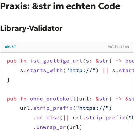
Praxis: &str im echten Code
Library-Validator
RUST
Validation
pub
 fn
 ist_gueltige_url
(s
:
 &
str
) 
->
 bo
    s
.
starts_with
(
"http://"
) 
||
 s
.
star
}
pub
 fn
 ohne_protokoll
(url
:
 &
str
) 
->
 &
s
    url
.
strip_prefix
(
"https://"
)
        .
or_else
(
||
 url
.
strip_prefix
(
"
        .
unwrap_or
(url)