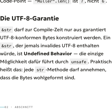
Code-Point —
ist
, nicht
.
"Müller".len()
7
6
Die UTF-8-Garantie
darf zur Compile-Zeit nur aus garantiert
&str
UTF-8-konformen Bytes konstruiert werden. Ein
, der jemals invalides UTF-8 enthalten
&str
würde, ist
Undefined Behavior
— die einzige
Möglichkeit dafür führt durch
. Praktisch
unsafe
heißt das: jede
-Methode darf annehmen,
str
dass die Bytes wohlgeformt sind.
02 · ABSCHNITT