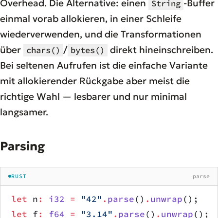
Overhead. Die Alternative: einen
-Buffer
String
einmal vorab allokieren, in einer Schleife
wiederverwenden, und die Transformationen
über
/
direkt hineinschreiben.
chars()
bytes()
Bei seltenen Aufrufen ist die einfache Variante
mit allokierender Rückgabe aber meist die
richtige Wahl — lesbarer und nur minimal
langsamer.
Parsing
RUST
parse
let
 n
:
 i32
 =
 "42"
.
parse
()
.
unwrap
();
let
 f
:
 f64
 =
 "3.14"
.
parse
()
.
unwrap
();