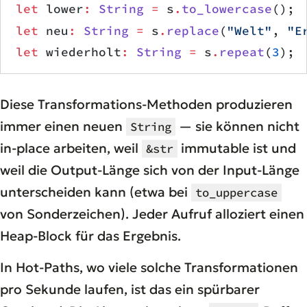
let
 lower
:
 String
 =
 s
.
to_lowercase
();
let
 neu
:
 String
 =
 s
.
replace
(
"Welt"
, 
"E
let
 wiederholt
:
 String
 =
 s
.
repeat
(
3
);
Diese Transformations-Methoden produzieren
immer einen neuen
— sie können nicht
String
in-place arbeiten, weil
immutable ist und
&str
weil die Output-Länge sich von der Input-Länge
unterscheiden kann (etwa bei
to_uppercase
von Sonderzeichen). Jeder Aufruf alloziert einen
Heap-Block für das Ergebnis.
In Hot-Paths, wo viele solche Transformationen
pro Sekunde laufen, ist das ein spürbarer