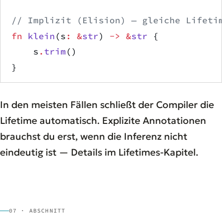
// Implizit (Elision) — gleiche Lifeti
fn
 klein
(s
:
 &
str
) 
->
 &
str
 {
    s
.
trim
()
}
In den meisten Fällen schließt der Compiler die
Lifetime automatisch. Explizite Annotationen
brauchst du erst, wenn die Inferenz nicht
eindeutig ist — Details im Lifetimes-Kapitel.
07 · ABSCHNITT