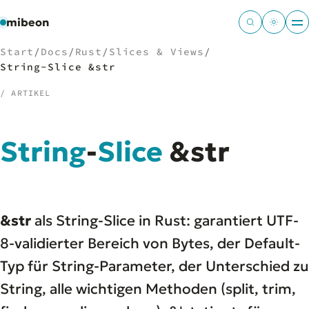
mibeon
Start
/
Docs
/
Rust
/
Slices & Views
/
String-Slice &str
/ ARTIKEL
/
NAVIGATION
String
-
Slice
&str
Start
01
MB
02
Projekte
03
Leistungen
04
&str
als String-Slice in Rust: garantiert UTF-
Docs
05
Tools
8-validierter Bereich von Bytes, der Default-
06
Welten
07
Typ für String-Parameter, der Unterschied zu
String, alle wichtigen Methoden (split, trim,