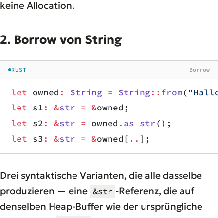
keine Allocation.
2. Borrow von String
RUST
Borrow
let
 owned
:
 String
 =
 String
::
from
(
"Hall
let
 s1
:
 &
str
 =
 &
owned;                
let
 s2
:
 &
str
 =
 owned
.
as_str
();        
let
 s3
:
 &
str
 =
 &
owned[
..
];            
Drei syntaktische Varianten, die alle dasselbe
produzieren — eine
-Referenz, die auf
&str
denselben Heap-Buffer wie der ursprüngliche