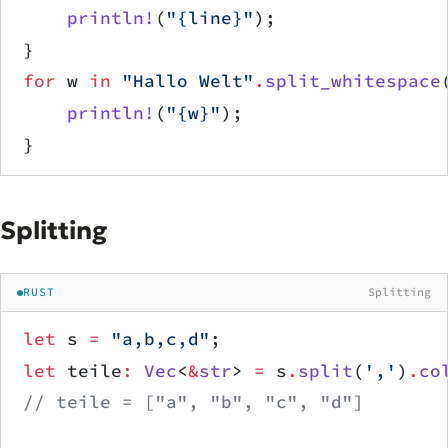
    println!
(
"{line}"
);
}
for
 w 
in
 "Hallo Welt"
.
split_whitespace
    println!
(
"{w}"
);
}
Splitting
RUST
Splitting
let
 s 
=
 "a,b,c,d"
;
let
 teile
:
 Vec
<
&
str
> 
=
 s
.
split
(
','
)
.
co
// teile = ["a", "b", "c", "d"]