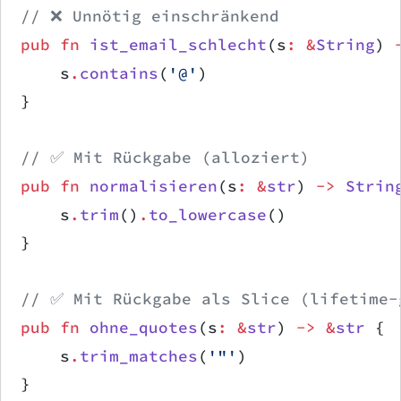
// ❌ Unnötig einschränkend
pub
 fn
 ist_email_schlecht
(s
:
 &
String
) 
    s
.
contains
(
'@'
)
}
// ✅ Mit Rückgabe (alloziert)
pub
 fn
 normalisieren
(s
:
 &
str
) 
->
 Strin
    s
.
trim
()
.
to_lowercase
()
}
// ✅ Mit Rückgabe als Slice (lifetime-
pub
 fn
 ohne_quotes
(s
:
 &
str
) 
->
 &
str
 {
    s
.
trim_matches
(
'"'
)
}