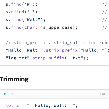
s
.
find
(
'W'
);                        
//
s
.
rfind
(
','
);                       
//
s
.
find
(
"Welt"
);                     
//
s
.
find
(
char
::
is_uppercase);         
//
// strip_prefix / strip_suffix für rob
"Hallo, Welt!"
.
strip_prefix
(
"Hallo, "
)
"log.txt"
.
strip_suffix
(
".txt"
);       
Trimming
RUST
Trim
let
 s 
=
 "  Hallo, Welt!  "
;