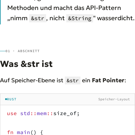
Methoden und macht das API-Pattern
„nimm
, nicht
" wasserdicht.
&str
&String
01 · ABSCHNITT
Was &str ist
Auf Speicher-Ebene ist
ein
Fat Pointer
:
&str
RUST
Speicher-Layout
use
 std
::
mem
::
size_of;
fn
 main
() {