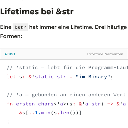
Lifetimes bei &str
Eine
hat immer eine Lifetime. Drei häufige
&str
Formen:
RUST
Lifetime-Varianten
// 'static — lebt für die Programm-Lau
let
 s
:
 &
'
static
 str
 =
 "im Binary"
;
// 'a — gebunden an einen anderen Wert
fn
 ersten_chars
<'
a
>(s
:
 &
'
a
 str
) 
->
 &
'
a
    &
s[
..
1.
min
(s
.
len
())]
}