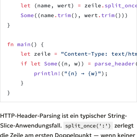
    let
 (name, wert) 
=
 zeile
.
split_onc
    Some
((name
.
trim
(), wert
.
trim
()))
}
fn
 main
() {
    let
 zeile 
=
 "Content-Type: text/ht
    if
 let
 Some
((n, w)) 
=
 parse_header
        println!
(
"{n} → {w}"
);
    }
}
HTTP-Header-Parsing ist ein typischer String-
Slice-Anwendungsfall.
zerlegt
split_once(':')
die Zeile am ersten Doppelpunkt — wenn keiner