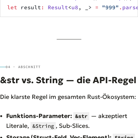
let
 result
:
 Result
<
u8
, _> 
=
 "999"
.
pars
04 · ABSCHNITT
&str vs. String — die API-Regel
Die klarste Regel im gesamten Rust-Ökosystem:
Funktions-Parameter:
— akzeptiert
&str
Literale,
, Sub-Slices.
&String
Storage (Struct-Feld, Vec-Element):
String