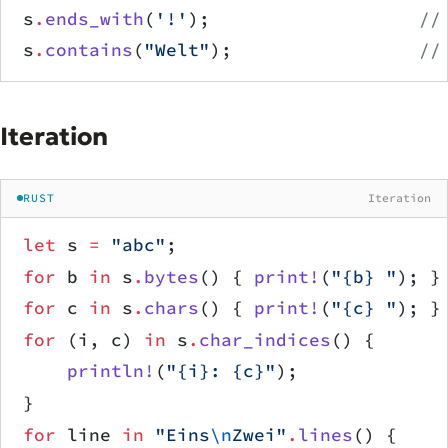
s
.
ends_with
(
'!'
);                   
//
s
.
contains
(
"Welt"
);                 
//
Iteration
RUST
Iteration
let
 s 
=
 "abc"
;
for
 b 
in
 s
.
bytes
() { 
print!
(
"{b} "
); }
for
 c 
in
 s
.
chars
() { 
print!
(
"{c} "
); }
for
 (i, c) 
in
 s
.
char_indices
() {
    println!
(
"{i}: {c}"
);             
}
for
 line 
in
 "Eins
\n
Zwei"
.
lines
() {