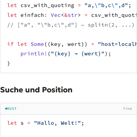
let
 csv_with_quoting 
=
 "a,
\"
b,c
\"
,d"
;
let
 einfach
:
 Vec
<
&
str
> 
=
 csv_with_quot
// ["a", "\"b,c\",d"] — splitn(2, ...)
if
 let
 Some
((key, wert)) 
=
 "host=local
    println!
(
"{key} → {wert}"
);       
}
Suche und Position
RUST
Find
let
 s 
=
 "Hallo, Welt!"
;