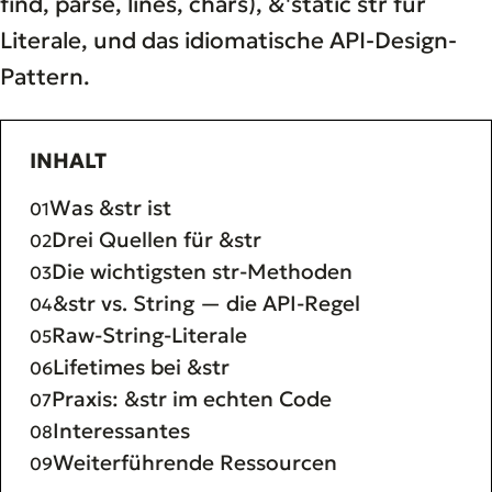
find, parse, lines, chars), &'static str für
Literale, und das idiomatische API-Design-
Pattern.
INHALT
Was &str ist
Drei Quellen für &str
Die wichtigsten str-Methoden
&str vs. String — die API-Regel
Raw-String-Literale
Lifetimes bei &str
Praxis: &str im echten Code
Interessantes
Weiterführende Ressourcen