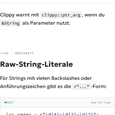
Clippy warnt mit
, wenn du
clippy::ptr_arg
als Parameter nutzt.
&String
05 · ABSCHNITT
Raw-String-Literale
Für Strings mit vielen Backslashes oder
Anführungszeichen gibt es die
-Form:
r"..."
RUST
Raw-Strings
let
 regex 
=
 r"\d{4}-\d{2}-\d{2}"
;     