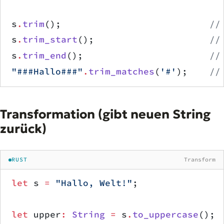
s
.
trim
();                           
//
s
.
trim_start
();                     
//
s
.
trim_end
();                       
//
"###Hallo###"
.
trim_matches
(
'#'
);    
//
Transformation (gibt neuen String
zurück)
RUST
Transform
let
 s 
=
 "Hallo, Welt!"
;
let
 upper
:
 String
 =
 s
.
to_uppercase
(); 