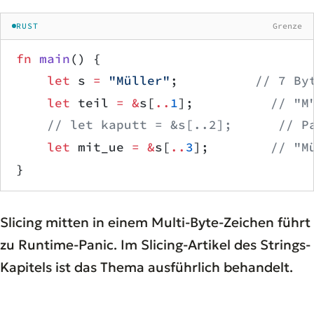
RUST
Grenze
fn
 main
() {
    let
 s 
=
 "Müller"
;          
// 7 By
    let
 teil 
=
 &
s[
..
1
];          
// "M
    // let kaputt = &s[..2];      // P
    let
 mit_ue 
=
 &
s[
..
3
];        
// "M
}
Slicing mitten in einem Multi-Byte-Zeichen führt
zu Runtime-Panic. Im Slicing-Artikel des Strings-
Kapitels ist das Thema ausführlich behandelt.