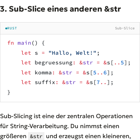
3. Sub-Slice eines anderen &str
RUST
Sub-Slice
fn
 main
() {
    let
 s 
=
 "Hallo, Welt!"
;
    let
 begruessung
:
 &
str
 =
 &
s[
..
5
];  
    let
 komma
:
 &
str
 =
 &
s[
5
..
6
];       
    let
 suffix
:
 &
str
 =
 &
s[
7
..
];       
}
Sub-Slicing ist eine der zentralen Operationen
für String-Verarbeitung. Du nimmst einen
größeren
und erzeugst einen kleineren,
&str