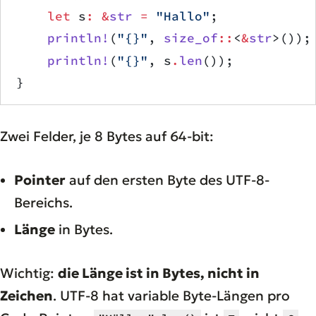
    let
 s
:
 &
str
 =
 "Hallo"
;
    println!
(
"{}"
, 
size_of
::
<
&
str
>());
    println!
(
"{}"
, s
.
len
());          
}
Zwei Felder, je 8 Bytes auf 64-bit:
Pointer
auf den ersten Byte des UTF-8-
Bereichs.
Länge
in Bytes.
Wichtig:
die Länge ist in Bytes, nicht in
Zeichen
. UTF-8 hat variable Byte-Längen pro