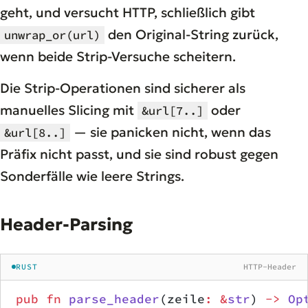
geht, und versucht HTTP, schließlich gibt
den Original-String zurück,
unwrap_or(url)
wenn beide Strip-Versuche scheitern.
Die Strip-Operationen sind sicherer als
manuelles Slicing mit
oder
&url[7..]
— sie panicken nicht, wenn das
&url[8..]
Präfix nicht passt, und sie sind robust gegen
Sonderfälle wie leere Strings.
Header-Parsing
RUST
HTTP-Header
pub
 fn
 parse_header
(zeile
:
 &
str
) 
->
 Op