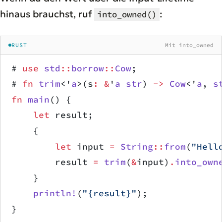
hinaus brauchst, ruf
:
into_owned()
RUST
Mit into_owned
# 
use
 std
::
borrow
::
Cow
;
# 
fn
 trim
<'
a
>(s
:
 &
'
a
 str
) 
->
 Cow
<'
a
, 
s
fn
 main
() {
    let
 result;
    {
        let
 input 
=
 String
::
from
(
"Hell
        result 
=
 trim
(
&
input)
.
into_own
    }
    println!
(
"{result}"
);             
}