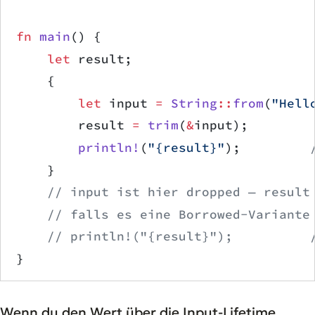
fn
 main
() {
    let
 result;
    {
        let
 input 
=
 String
::
from
(
"Hell
        result 
=
 trim
(
&
input);
        println!
(
"{result}"
);         
    }
    // input ist hier dropped — result
    // falls es eine Borrowed-Variante
    // println!("{result}");          
}
Wenn du den Wert über die Input-Lifetime