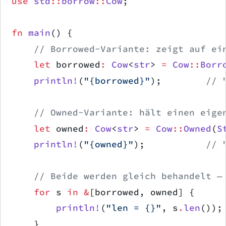
use
 std
::
borrow
::
Cow
;
fn
 main
() {
    // Borrowed-Variante: zeigt auf ei
    let
 borrowed
:
 Cow
<
str
> 
=
 Cow
::
Borr
    println!
(
"{borrowed}"
);        
// 
    // Owned-Variante: hält einen eige
    let
 owned
:
 Cow
<
str
> 
=
 Cow
::
Owned
(
S
    println!
(
"{owned}"
);           
// 
    // Beide werden gleich behandelt —
    for
 s 
in
 &
[borrowed, owned] {
        println!
(
"len = {}"
, s
.
len
());
    }