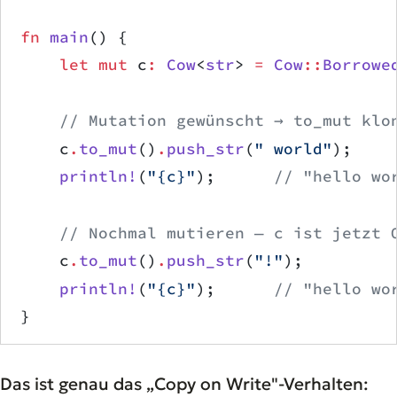
fn
 main
() {
    let
 mut
 c
:
 Cow
<
str
> 
=
 Cow
::
Borrowe
    // Mutation gewünscht → to_mut klo
    c
.
to_mut
()
.
push_str
(
" world"
);
    println!
(
"{c}"
);      
// "hello wo
    // Nochmal mutieren — c ist jetzt 
    c
.
to_mut
()
.
push_str
(
"!"
);
    println!
(
"{c}"
);      
// "hello wo
}
Das ist genau das „Copy on Write"-Verhalten: