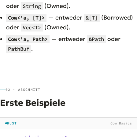
oder
(Owned).
String
— entweder
(Borrowed)
Cow<'a, [T]>
&[T]
oder
(Owned).
Vec<T>
— entweder
oder
Cow<'a, Path>
&Path
.
PathBuf
02 · ABSCHNITT
Erste Beispiele
RUST
Cow Basics