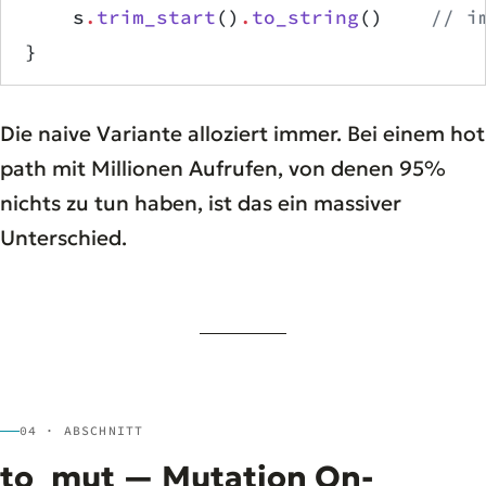
    s
.
trim_start
()
.
to_string
()    
// i
}
Die naive Variante alloziert immer. Bei einem hot
path mit Millionen Aufrufen, von denen 95%
nichts zu tun haben, ist das ein massiver
Unterschied.
04 · ABSCHNITT
to_mut — Mutation On-