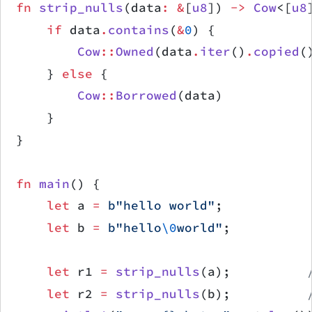
fn
 strip_nulls
(data
:
 &
[
u8
]) 
->
 Cow
<[
u8
    if
 data
.
contains
(
&
0
) {
        Cow
::
Owned
(data
.
iter
()
.
copied
(
    } 
else
 {
        Cow
::
Borrowed
(data)
    }
}
fn
 main
() {
    let
 a 
=
 b"hello world"
;
    let
 b 
=
 b"hello
\0
world"
;
    let
 r1 
=
 strip_nulls
(a);          
    let
 r2 
=
 strip_nulls
(b);          