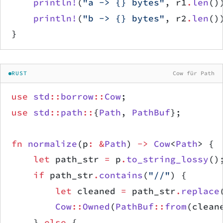
    println!
(
"a -> {} bytes"
, r1
.
len
()
    println!
(
"b -> {} bytes"
, r2
.
len
()
}
RUST
Cow für Path
use
 std
::
borrow
::
Cow
;
use
 std
::
path
::
{
Path
, 
PathBuf
};
fn
 normalize
(p
:
 &
Path
) 
->
 Cow
<
Path
> {
    let
 path_str 
=
 p
.
to_string_lossy
()
    if
 path_str
.
contains
(
"//"
) {
        let
 cleaned 
=
 path_str
.
replace
        Cow
::
Owned
(
PathBuf
::
from
(clean
    } 
else
 {