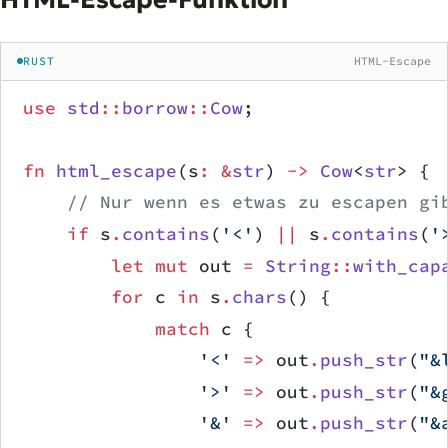
RUST
HTML-Escape
use
 std
::
borrow
::
Cow
;
fn
 html_escape
(s
:
 &
str
) 
->
 Cow
<
str
> {
    // Nur wenn es etwas zu escapen gi
    if
 s
.
contains
(
'<'
) 
||
 s
.
contains
(
'
        let
 mut
 out 
=
 String
::
with_cap
        for
 c 
in
 s
.
chars
() {
            match
 c {
                '<'
 =>
 out
.
push_str
(
"&
                '>'
 =>
 out
.
push_str
(
"&
                '&'
 =>
 out
.
push_str
(
"&