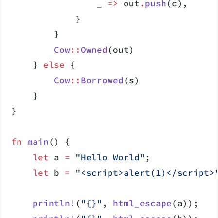
                _ 
=>
 out
.
push
(c),
            }
        }
        Cow
::
Owned
(out)
    } 
else
 {
        Cow
::
Borrowed
(s)
    }
}
fn
 main
() {
    let
 a 
=
 "Hello World"
;
    let
 b 
=
 "<script>alert(1)</script>
    println!
(
"{}"
, 
html_escape
(a));   