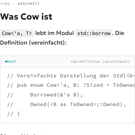
01 · ABSCHNITT
Was Cow ist
lebt im Modul
. Die
Cow<'a, T>
std::borrow
Definition (vereinfacht):
RUST
Cow-Definition (vereinfacht)
// Vereinfachte Darstellung der Stdlib
// pub enum Cow<'a, B: ?Sized + ToOwne
//     Borrowed(&'a B),
//     Owned(<B as ToOwned>::Owned),
// }