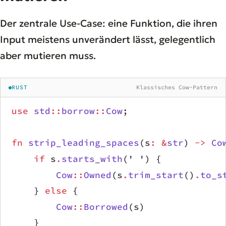
Der zentrale Use-Case: eine Funktion, die ihren
Input meistens unverändert lässt, gelegentlich
aber mutieren muss.
RUST
Klassisches Cow-Pattern
use
 std
::
borrow
::
Cow
;
fn
 strip_leading_spaces
(s
:
 &
str
) 
->
 Co
    if
 s
.
starts_with
(
' '
) {
        Cow
::
Owned
(s
.
trim_start
()
.
to_s
    } 
else
 {
        Cow
::
Borrowed
(s)              
    }