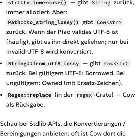
— gibt
zurück,
str::to_lowercase()
String
immer alloziert. Aber:
gibt
Path::to_string_lossy()
Cow<str>
zurück. Wenn der Pfad valides UTF-8 ist
(häufig), gibt es ihn direkt geliehen; nur bei
Invalid-UTF-8 wird konvertiert.
— gibt
String::from_utf8_lossy
Cow<str>
zurück. Bei gültigem UTF-8: Borrowed. Bei
ungültigem: Owned (mit Ersatz-Zeichen).
(in der
-Crate) — Cow
Regex::replace
regex
als Rückgabe.
Schau bei Stdlib-APIs, die Konvertierungen /
Bereinigungen anbieten: oft ist Cow dort die