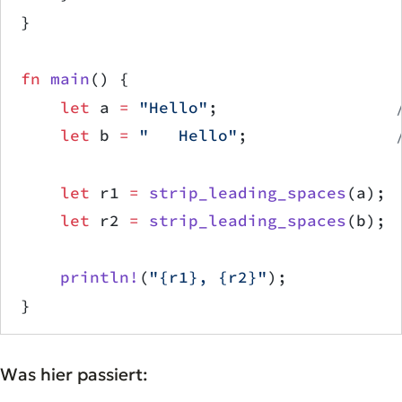
}
fn
 main
() {
    let
 a 
=
 "Hello"
;                  
    let
 b 
=
 "   Hello"
;               
    let
 r1 
=
 strip_leading_spaces
(a); 
    let
 r2 
=
 strip_leading_spaces
(b); 
    println!
(
"{r1}, {r2}"
);
}
Was hier passiert: