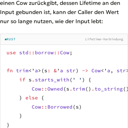
einen Cow zurückgibt, dessen Lifetime an den
Input gebunden ist, kann der Caller den Wert
nur so lange nutzen, wie der Input lebt:
RUST
Lifetime-Verbindung
use
 std
::
borrow
::
Cow
;
fn
 trim
<'
a
>(s
:
 &
'
a
 str
) 
->
 Cow
<'
a
, 
str
    if
 s
.
starts_with
(
' '
) {
        Cow
::
Owned
(s
.
trim
()
.
to_string
(
    } 
else
 {
        Cow
::
Borrowed
(s)
    }
}