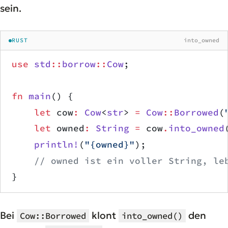
sein.
RUST
into_owned
use
 std
::
borrow
::
Cow
;
fn
 main
() {
    let
 cow
:
 Cow
<
str
> 
=
 Cow
::
Borrowed
(
    let
 owned
:
 String
 =
 cow
.
into_owned
    println!
(
"{owned}"
);
    // owned ist ein voller String, le
}
Bei
klont
den
Cow::Borrowed
into_owned()