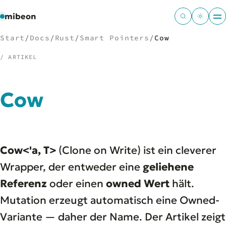
mibeon
Start
/
Docs
/
Rust
/
Smart Pointers
/
Cow
/ ARTIKEL
/
NAVIGATION
Cow
Start
01
MB
02
Projekte
03
Cow<'a, T>
(Clone on Write) ist ein cleverer
Leistungen
04
Docs
Wrapper, der entweder eine
geliehene
05
Tools
06
Referenz
oder einen
owned Wert
hält.
Welten
07
Mutation erzeugt automatisch eine Owned-
Variante — daher der Name. Der Artikel zeigt