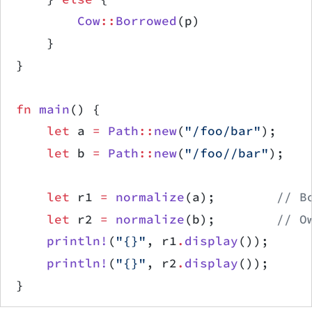
        Cow
::
Borrowed
(p)
    }
}
fn
 main
() {
    let
 a 
=
 Path
::
new
(
"/foo/bar"
);
    let
 b 
=
 Path
::
new
(
"/foo//bar"
);
    let
 r1 
=
 normalize
(a);        
// B
    let
 r2 
=
 normalize
(b);        
// O
    println!
(
"{}"
, r1
.
display
());
    println!
(
"{}"
, r2
.
display
());
}