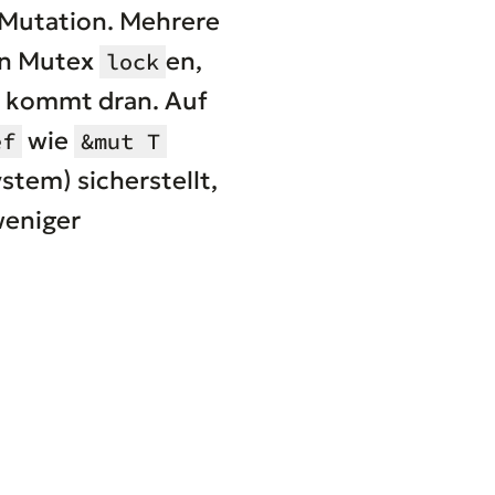
e Mutation. Mehrere
en Mutex
en,
lock
ad kommt dran. Auf
wie
ef
&mut T
stem) sicherstellt,
weniger