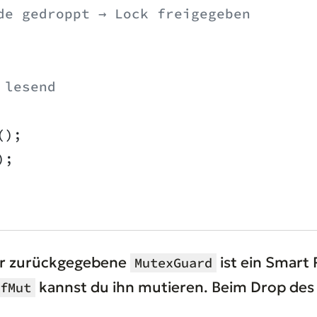
de gedroppt → Lock freigegeben
 lesend
();
);
 Der zurückgegebene
ist ein Smart
MutexGuard
kannst du ihn mutieren. Beim Drop des
fMut