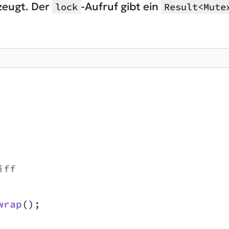
zeugt. Der
-Aufruf gibt ein
lock
Result<Mute
iff
wrap
();