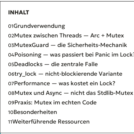
INHALT
Grundverwendung
Mutex zwischen Threads — Arc + Mutex
MutexGuard — die Sicherheits-Mechanik
Poisoning — was passiert bei Panic im Lock
Deadlocks — die zentrale Falle
try_lock — nicht-blockierende Variante
Performance — was kostet ein Lock?
Mutex und Async — nicht das Stdlib-Mutex
Praxis: Mutex im echten Code
Besonderheiten
Weiterführende Ressourcen