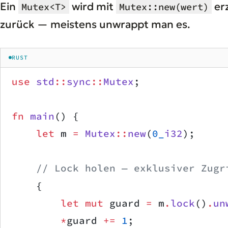
Ein
wird mit
er
Mutex<T>
Mutex::new(wert)
zurück — meistens unwrappt man es.
RUST
use
 std
::
sync
::
Mutex
;
fn
 main
() {
    let
 m 
=
 Mutex
::
new
(
0_
i32
);
    // Lock holen — exklusiver Zugr
    {
        let
 mut
 guard 
=
 m
.
lock
()
.
un
        *
guard 
+=
 1
;