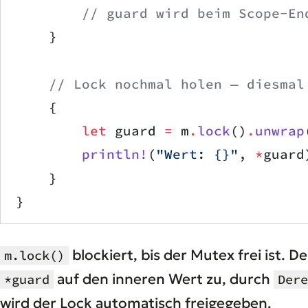
        // guard wird beim Scope-En
    }
    // Lock nochmal holen — diesmal
    {
        let
 guard 
=
 m
.
lock
()
.
unwrap
        println!
(
"Wert: {}"
, 
*
guard
    }
}
blockiert, bis der Mutex frei ist.
m.lock()
auf den inneren Wert zu, durch
*guard
Dere
wird der Lock automatisch freigegeben.