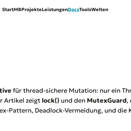
Start
MB
Projekte
Leistungen
Docs
Tools
Welten
tive
für thread-sichere Mutation: nur ein Th
r Artikel zeigt
lock()
und den
MutexGuard
,
tex-Pattern, Deadlock-Vermeidung, und die