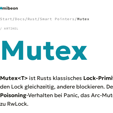
mibeon
Start
/
Docs
/
Rust
/
Smart Pointers
/
Mutex
/ ARTIKEL
Mutex
/
NAVIGATION
Start
01
MB
02
Projekte
03
Leistungen
04
Mutex<T>
ist Rusts klassisches
Lock-Primi
Docs
05
den Lock gleichzeitig, andere blockieren. De
Tools
06
Poisoning
-Verhalten bei Panic, das Arc-Mu
Welten
07
zu RwLock.