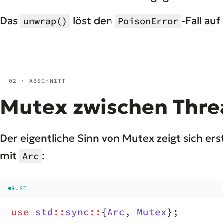
Das
löst den
-Fall au
unwrap()
PoisonError
02 · ABSCHNITT
Mutex zwischen Thre
Der eigentliche Sinn von Mutex zeigt sich er
mit
:
Arc
RUST
use
 std
::
sync
::
{
Arc
, 
Mutex
};