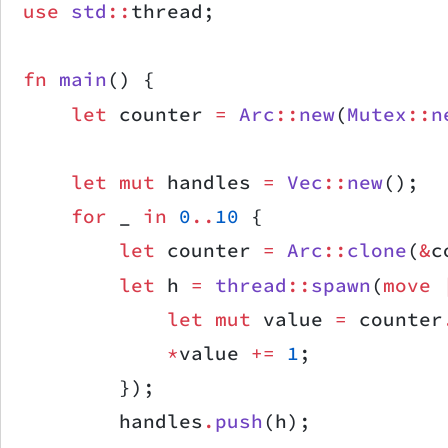
use
 std
::
thread;
fn
 main
() {
    let
 counter 
=
 Arc
::
new
(
Mutex
::
n
    let
 mut
 handles 
=
 Vec
::
new
();
    for
 _ 
in
 0
..
10
 {
        let
 counter 
=
 Arc
::
clone
(
&
c
        let
 h 
=
 thread
::
spawn
(
move
 
            let
 mut
 value 
=
 counter
            *
value 
+=
 1
;
        });
        handles
.
push
(h);