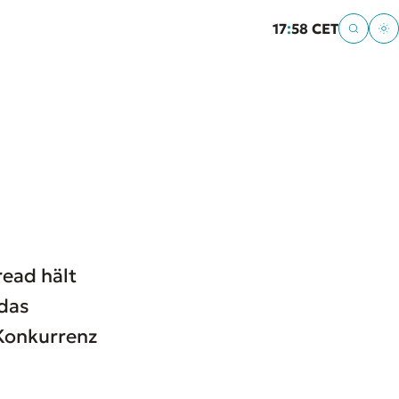
17
:
58 CET
read hält
 das
 Konkurrenz