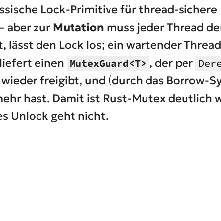
assische Lock-Primitive für thread-sicher
— aber zur
Mutation
muss jeder Thread d
st, lässt den Lock los; ein wartender Thre
 liefert einen
, der per
MutexGuard<T>
Der
wieder freigibt, und (durch das Borrow-Sy
ehr hast. Damit ist Rust-Mutex deutlich 
es Unlock geht nicht.