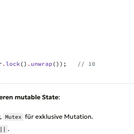
r
.
lock
()
.
unwrap
());   
// 10
eren mutable State
:
,
für exklusive Mutation.
Mutex
.
||