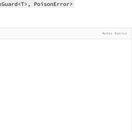
xGuard<T>, PoisonError>
Mutex Basics