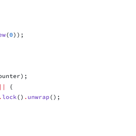
ew
(
0
));
ounter);
||
 {
.
lock
()
.
unwrap
();