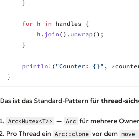
    }
    for
 h 
in
 handles {
        h
.
join
()
.
unwrap
();
    }
    println!
(
"Counter: {}"
, 
*
counte
}
Das ist das Standard-Pattern für
thread-sich
—
für mehrere Owner
Arc<Mutex<T>>
Arc
Pro Thread ein
vor dem
Arc::clone
move 