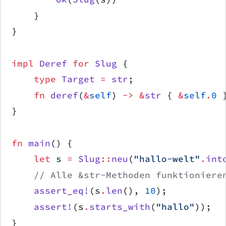
    }
}
impl
 Deref
 for
 Slug
 {
    type
 Target
 =
 str
;
    fn
 deref
(
&
self
) 
->
 &
str
 { 
&
self
.
0
 
}
fn
 main
() {
    let
 s 
=
 Slug
::
neu
(
"hallo-welt"
.
int
    // Alle &str-Methoden funktioniere
    assert_eq!
(s
.
len
(), 
10
);
    assert!
(s
.
starts_with
(
"hallo"
));
}