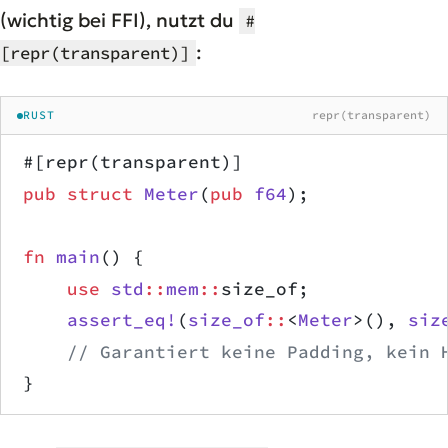
(wichtig bei FFI), nutzt du
#
:
[repr(transparent)]
RUST
repr(transparent)
#[repr(transparent)]
pub
 struct
 Meter
(
pub
 f64
);
fn
 main
() {
    use
 std
::
mem
::
size_of;
    assert_eq!
(
size_of
::
<
Meter
>(), 
siz
    // Garantiert keine Padding, kein 
}