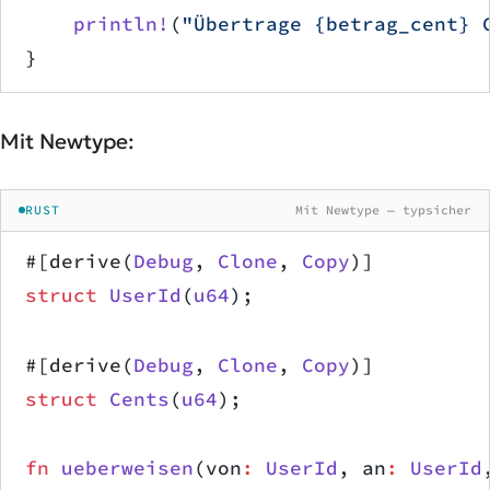
    println!
(
"Übertrage {betrag_cent} 
}
Mit Newtype:
RUST
Mit Newtype — typsicher
#[derive(
Debug
, 
Clone
, 
Copy
)]
struct
 UserId
(
u64
);
#[derive(
Debug
, 
Clone
, 
Copy
)]
struct
 Cents
(
u64
);
fn
 ueberweisen
(von
:
 UserId
, an
:
 UserId