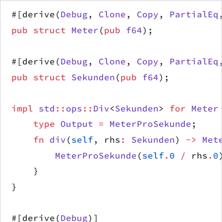
#[derive(
Debug
, 
Clone
, 
Copy
, 
PartialEq
pub
 struct
 Meter
(
pub
 f64
);
#[derive(
Debug
, 
Clone
, 
Copy
, 
PartialEq
pub
 struct
 Sekunden
(
pub
 f64
);
impl
 std
::
ops
::
Div
<
Sekunden
> 
for
 Meter
    type
 Output
 =
 MeterProSekunde
;
    fn
 div
(
self
, rhs
:
 Sekunden
) 
->
 Met
        MeterProSekunde
(
self
.
0
 /
 rhs
.
0
    }
}
#[derive(
Debug
)]