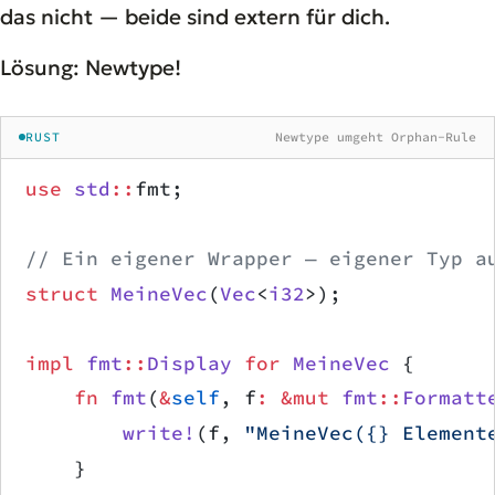
das nicht — beide sind extern für dich.
Lösung: Newtype!
RUST
Newtype umgeht Orphan-Rule
use
 std
::
fmt;
// Ein eigener Wrapper — eigener Typ a
struct
 MeineVec
(
Vec
<
i32
>);
impl
 fmt
::
Display
 for
 MeineVec
 {
    fn
 fmt
(
&
self
, f
:
 &mut
 fmt
::
Formatt
        write!
(f, 
"MeineVec({} Element
    }