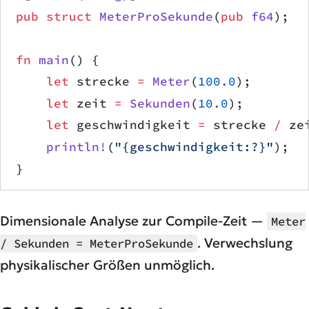
pub
 struct
 MeterProSekunde
(
pub
 f64
);
fn
 main
() {
    let
 strecke 
=
 Meter
(
100.0
);
    let
 zeit 
=
 Sekunden
(
10.0
);
    let
 geschwindigkeit 
=
 strecke 
/
 ze
    println!
(
"{geschwindigkeit:?}"
);  
}
Dimensionale Analyse zur Compile-Zeit —
Meter
. Verwechslung
/ Sekunden = MeterProSekunde
physikalischer Größen unmöglich.