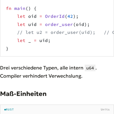
fn
 main
() {
    let
 oid 
=
 OrderId
(
42
);
    let
 uid 
=
 order_user
(oid);
    // let u2 = order_user(uid);   // 
    let
 _ 
=
 uid;
}
Drei verschiedene Typen, alle intern
.
u64
Compiler verhindert Verwechslung.
Maß-Einheiten
RUST
Units