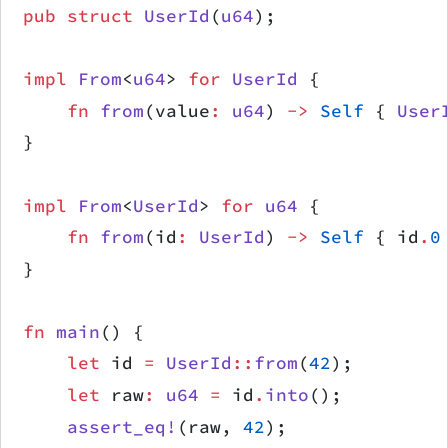
pub
 struct
 UserId
(
u64
);
impl
 From
<
u64
> 
for
 UserId
 {
    fn
 from
(value
:
 u64
) 
->
 Self
 { 
User
}
impl
 From
<
UserId
> 
for
 u64
 {
    fn
 from
(id
:
 UserId
) 
->
 Self
 { id
.
0
}
fn
 main
() {
    let
 id 
=
 UserId
::
from
(
42
);
    let
 raw
:
 u64
 =
 id
.
into
();         
    assert_eq!
(raw, 
42
);