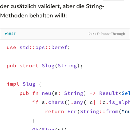
der zusätzlich validiert, aber die String-
Methoden behalten will):
RUST
Deref-Pass-Through
use
 std
::
ops
::
Deref
;
pub
 struct
 Slug
(
String
);
impl
 Slug
 {
    pub
 fn
 neu
(s
:
 String
) 
->
 Result
<
Se
        if
 s
.
chars
()
.
any
(
|
c
|
 !
c
.
is_alp
            return
 Err
(
String
::
from
(
"n
        }
        Ok
(
Slug
(s))