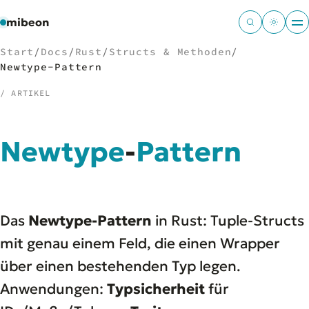
mibeon
Start
/
Docs
/
Rust
/
Structs & Methoden
/
Newtype-Pattern
/ ARTIKEL
/
NAVIGATION
Newtype
-
Pattern
Start
01
MB
02
Projekte
03
Leistungen
04
Das
Newtype-Pattern
in Rust: Tuple-Structs
Docs
05
Tools
mit genau einem Feld, die einen Wrapper
06
Welten
07
über einen bestehenden Typ legen.
Anwendungen:
Typsicherheit
für