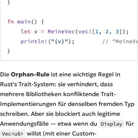
}
fn
 main
() {
    let
 v 
=
 MeineVec
(
vec!
[
1
, 
2
, 
3
]);
    println!
(
"{v}"
);        
// "MeineV
}
Die
Orphan-Rule
ist eine wichtige Regel in
Rust's Trait-System: sie verhindert, dass
mehrere Bibliotheken konfliktende Trait-
Implementierungen für denselben fremden Typ
schreiben. Aber sie blockiert auch legitime
Anwendungsfälle — etwa wenn du
für
Display
willst (mit einer Custom-
Vec<u8>