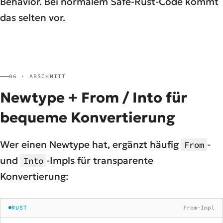
Behavior. Bei normalem Safe-Rust-Code kommt
das selten vor.
06 · ABSCHNITT
Newtype + From / Into für
bequeme Konvertierung
Wer einen Newtype hat, ergänzt häufig
-
From
und
-Impls für transparente
Into
Konvertierung:
RUST
From-Impl