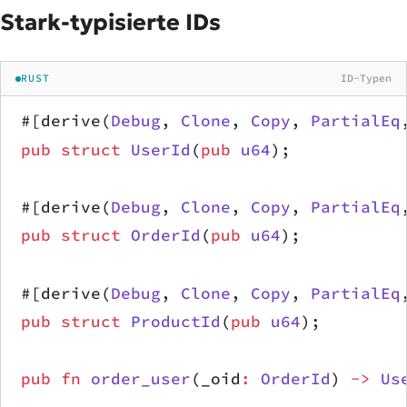
Stark-typisierte IDs
RUST
ID-Typen
#[derive(
Debug
, 
Clone
, 
Copy
, 
PartialEq
pub
 struct
 UserId
(
pub
 u64
);
#[derive(
Debug
, 
Clone
, 
Copy
, 
PartialEq
pub
 struct
 OrderId
(
pub
 u64
);
#[derive(
Debug
, 
Clone
, 
Copy
, 
PartialEq
pub
 struct
 ProductId
(
pub
 u64
);
pub
 fn
 order_user
(_oid
:
 OrderId
) 
->
 Us