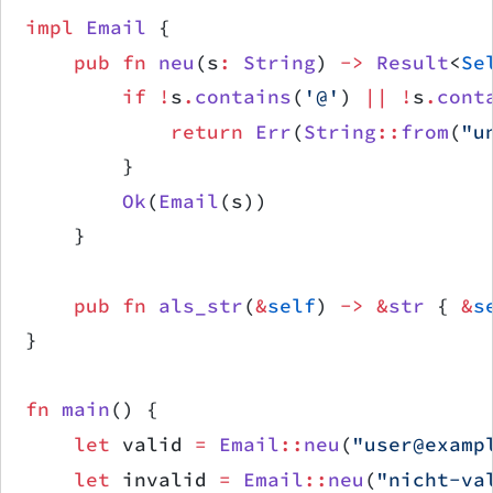
impl
 Email
 {
    pub
 fn
 neu
(s
:
 String
) 
->
 Result
<
Se
        if
 !
s
.
contains
(
'@'
) 
||
 !
s
.
cont
            return
 Err
(
String
::
from
(
"u
        }
        Ok
(
Email
(s))
    }
    pub
 fn
 als_str
(
&
self
) 
->
 &
str
 { 
&
s
}
fn
 main
() {
    let
 valid 
=
 Email
::
neu
(
"user@examp
    let
 invalid 
=
 Email
::
neu
(
"nicht-va