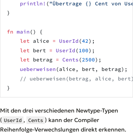
    println!
(
"Übertrage {} Cent von Us
}
fn
 main
() {
    let
 alice 
=
 UserId
(
42
);
    let
 bert 
=
 UserId
(
100
);
    let
 betrag 
=
 Cents
(
2500
);
    ueberweisen
(alice, bert, betrag);
    // ueberweisen(betrag, alice, bert
}
Mit den drei verschiedenen Newtype-Typen
(
,
) kann der Compiler
UserId
Cents
Reihenfolge-Verwechslungen direkt erkennen.