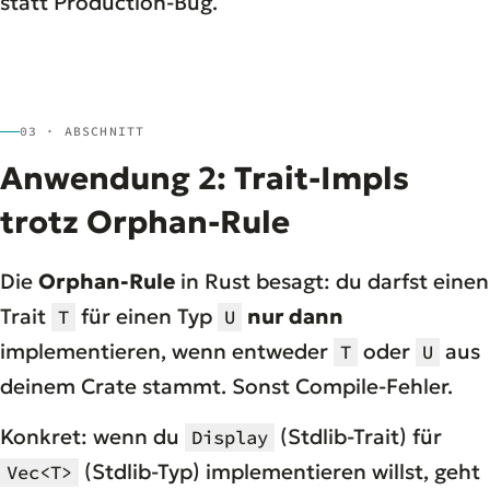
statt Production-Bug.
03 · ABSCHNITT
Anwendung 2: Trait-Impls
trotz Orphan-Rule
Die
Orphan-Rule
in Rust besagt: du darfst einen
Trait
für einen Typ
nur dann
T
U
implementieren, wenn entweder
oder
aus
T
U
deinem Crate stammt. Sonst Compile-Fehler.
Konkret: wenn du
(Stdlib-Trait) für
Display
(Stdlib-Typ) implementieren willst, geht
Vec<T>