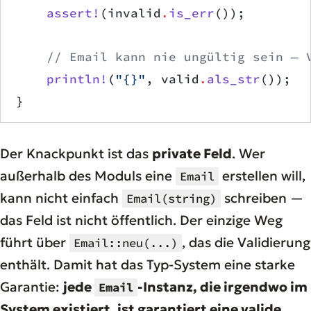
    assert!
(invalid
.
is_err
());
    // Email kann nie ungültig sein — 
    println!
(
"{}"
, valid
.
als_str
());
}
Der Knackpunkt ist das
private Feld
. Wer
außerhalb des Moduls eine
erstellen will,
Email
kann nicht einfach
schreiben —
Email(string)
das Feld ist nicht öffentlich. Der einzige Weg
führt über
, das die Validierung
Email::neu(...)
enthält. Damit hat das Typ-System eine starke
Garantie:
jede
-Instanz, die irgendwo im
Email
System existiert, ist garantiert eine valide