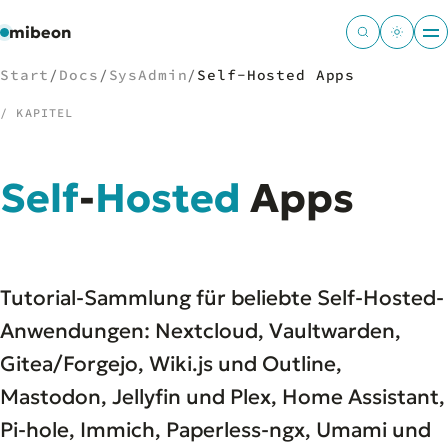
mibeon
Start
/
Docs
/
SysAdmin
/
Self-Hosted Apps
/ KAPITEL
/
NAVIGATION
Self
-
Hosted
Apps
Start
01
MB
02
Projekte
03
Leistungen
Tutorial-Sammlung für beliebte Self-Hosted-
04
Docs
05
Anwendungen: Nextcloud, Vaultwarden,
Tools
06
Gitea/Forgejo, Wiki.js und Outline,
Welten
07
Mastodon, Jellyfin und Plex, Home Assistant,
Pi-hole, Immich, Paperless-ngx, Umami und