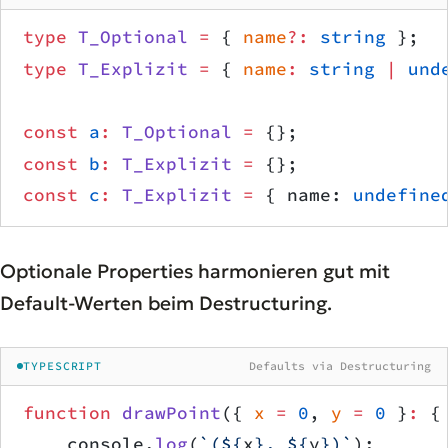
type
 T_Optional
 =
 { 
name
?:
 string
 };
type
 T_Explizit
 =
 { 
name
:
 string
 |
 und
const
 a
:
 T_Optional
 =
 {};             
const
 b
:
 T_Explizit
 =
 {};             
const
 c
:
 T_Explizit
 =
 { name: 
undefine
Optionale Properties harmonieren gut mit
Default-Werten beim Destructuring.
TYPESCRIPT
Defaults via Destructuring
function
 drawPoint
({ 
x
 =
 0
, 
y
 =
 0
 }
:
 {
    console.
log
(
`(${
x
}, ${
y
})`
);