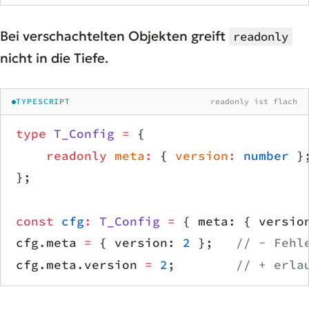
Bei verschachtelten Objekten greift
readonly
nicht in die Tiefe.
TYPESCRIPT
readonly ist flach
type
 T_Config
 =
 {
    readonly
 meta
:
 { 
version
:
 number
 }
};
const
 cfg
:
 T_Config
 =
 { meta: { versio
cfg.meta 
=
 { version: 
2
 };   
// − Fehl
cfg.meta.version 
=
 2
;        
// + erla