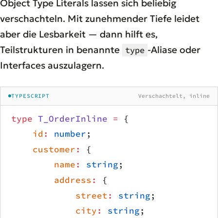
Object Type Literals lassen sich beliebig
verschachteln. Mit zunehmender Tiefe leidet
aber die Lesbarkeit — dann hilft es,
Teilstrukturen in benannte
-Aliase oder
type
Interfaces auszulagern.
TYPESCRIPT
Verschachtelt, inline
type
 T_OrderInline
 =
 {
    id
:
 number
;
    customer
:
 {
        name
:
 string
;
        address
:
 {
            street
:
 string
;
            city
:
 string
;