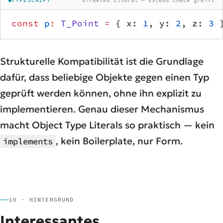
TYPESCRIPT
Direktes Literal — Excess Check greift
const
 p
:
 T_Point
 =
 { x: 
1
, y: 
2
, z: 
3
 
Strukturelle Kompatibilität ist die Grundlage
dafür, dass beliebige Objekte gegen einen Typ
geprüft werden können, ohne ihn explizit zu
implementieren. Genau dieser Mechanismus
macht Object Type Literals so praktisch — kein
, kein Boilerplate, nur Form.
implements
10 · HINTERGRUND
Interessantes