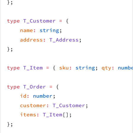
};
type
 T_Customer
 =
 {
    name
:
 string
;
    address
:
 T_Address
;
};
type
 T_Item
 =
 { 
sku
:
 string
; 
qty
:
 numb
type
 T_Order
 =
 {
    id
:
 number
;
    customer
:
 T_Customer
;
    items
:
 T_Item
[];
};