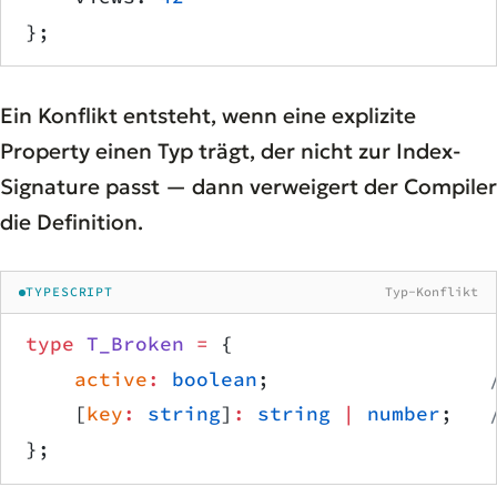
};
Ein Konflikt entsteht, wenn eine explizite
Property einen Typ trägt, der nicht zur Index-
Signature passt — dann verweigert der Compiler
die Definition.
TYPESCRIPT
Typ-Konflikt
type
 T_Broken
 =
 {
    active
:
 boolean
;                  
    [
key
:
 string
]
:
 string
 |
 number
;   
};