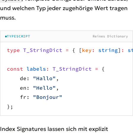
und welchen Typ jeder zugehörige Wert tragen
muss.
TYPESCRIPT
Reines Dictionary
type
 T_StringDict
 =
 { [
key
:
 string
]
:
 s
const
 labels
:
 T_StringDict
 =
 {
    de: 
"Hallo"
,
    en: 
"Hello"
,
    fr: 
"Bonjour"
};
Index Signatures lassen sich mit explizit