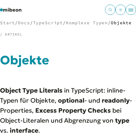
mibeon
Start
/
Docs
/
TypeScript
/
Komplexe Typen
/
Objekte
/ ARTIKEL
/
NAVIGATION
Objekte
Start
01
MB
02
Projekte
03
Object Type Literals
in TypeScript: inline-
Leistungen
04
Docs
Typen für Objekte,
optional
- und
readonly
-
05
Tools
06
Properties,
Excess Property Checks
bei
Welten
07
Object-Literalen und Abgrenzung von
type
vs.
interface
.