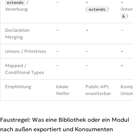
/
−
+
+
extends
Vererbung
(
)
(Inte
extends
)
&
Declaration
−
+
−
Merging
Unions / Primitives
−
−
+
Mapped /
−
−
+
Conditional Types
Empfehlung
lokale
Public-API,
Kompo
Helfer
erweiterbar
Union
Faustregel: Was eine Bibliothek oder ein Modul
nach außen exportiert und Konsumenten