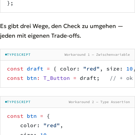
};
Es gibt drei Wege, den Check zu umgehen —
jeden mit eigenen Trade-offs.
TYPESCRIPT
Workaround 1 — Zwischenvariable
const
 draft
 =
 { color: 
"red"
, size: 
10
const
 btn
:
 T_Button
 =
 draft;   
// + ok
TYPESCRIPT
Workaround 2 — Type Assertion
const
 btn
 =
 {
    color: 
"red"
,
    size: 
10
,