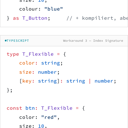
    colour: 
"blue"
} 
as
 T_Button
;     
// + kompiliert, ab
TYPESCRIPT
Workaround 3 — Index Signature
type
 T_Flexible
 =
 {
    color
:
 string
;
    size
:
 number
;
    [
key
:
 string
]
:
 string
 |
 number
;
};
const
 btn
:
 T_Flexible
 =
 {
    color: 
"red"
,
    size: 
10
,