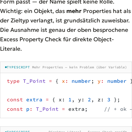
Form passt — der Name spielt keine Rolle.
Wichtig: ein Objekt, das
mehr
Properties hat als
der Zieltyp verlangt, ist grundsätzlich zuweisbar.
Die Ausnahme ist genau der oben besprochene
Excess Property Check für direkte Object-
Literale.
TYPESCRIPT
Mehr Properties — kein Problem (über Variable)
type
 T_Point
 =
 { 
x
:
 number
; 
y
:
 number
 
const
 extra
 =
 { x: 
1
, y: 
2
, z: 
3
 };
const
 p
:
 T_Point
 =
 extra;     
// + ok 