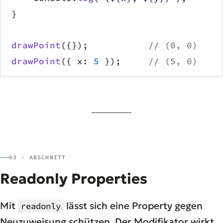
}
drawPoint
({});           
// (0, 0)
drawPoint
({ x: 
5
 });     
// (5, 0)
03 · ABSCHNITT
Readonly Properties
Mit
lässt sich eine Property gegen
readonly
Neuzuweisung schützen. Der Modifikator wirkt