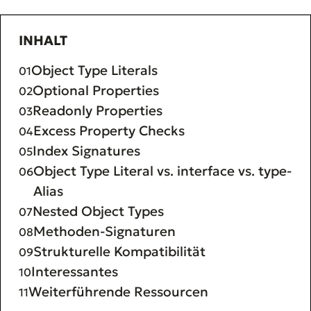
INHALT
Object Type Literals
Optional Properties
Readonly Properties
Excess Property Checks
Index Signatures
Object Type Literal vs. interface vs. type-
Alias
Nested Object Types
Methoden-Signaturen
Strukturelle Kompatibilität
Interessantes
Weiterführende Ressourcen