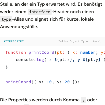
Stelle, an der ein Typ erwartet wird. Es benötigt
weder einen
-Header noch einen
interface
-Alias und eignet sich für kurze, lokale
type
Anwendungsfälle.
TYPESCRIPT
Inline Object Type Literal
function
 printCoord
(
pt
:
 { 
x
:
 number
; 
y
    console.
log
(
`x=${
pt
.
x
}, y=${
pt
.
y
}`
}
printCoord
({ x: 
10
, y: 
20
 });
Die Properties werden durch Komma
oder
,