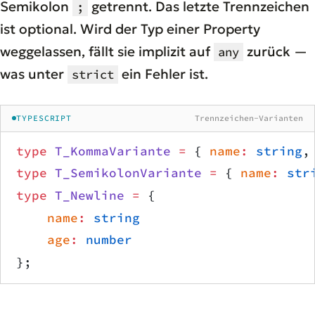
Semikolon
getrennt. Das letzte Trennzeichen
;
ist optional. Wird der Typ einer Property
weggelassen, fällt sie implizit auf
zurück —
any
was unter
ein Fehler ist.
strict
TYPESCRIPT
Trennzeichen-Varianten
type
 T_KommaVariante
 =
 { 
name
:
 string
,
type
 T_SemikolonVariante
 =
 { 
name
:
 str
type
 T_Newline
 =
 {
    name
:
 string
    age
:
 number
};