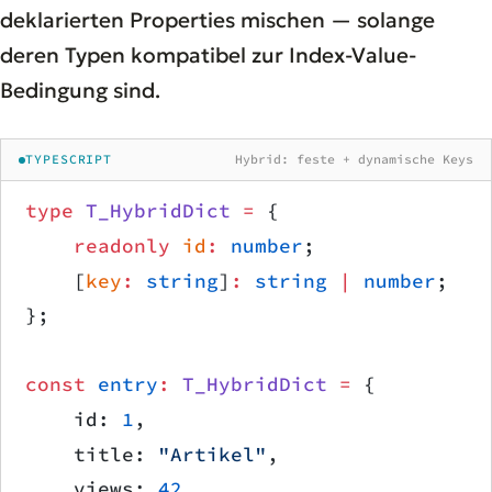
deklarierten Properties mischen — solange
deren Typen kompatibel zur Index-Value-
Bedingung sind.
TYPESCRIPT
Hybrid: feste + dynamische Keys
type
 T_HybridDict
 =
 {
    readonly
 id
:
 number
;
    [
key
:
 string
]
:
 string
 |
 number
;
};
const
 entry
:
 T_HybridDict
 =
 {
    id: 
1
,
    title: 
"Artikel"
,
    views: 
42