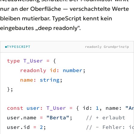
nur an der Oberfläche — verschachtelte Werte
bleiben mutierbar. TypeScript kennt kein
eingebautes „deep readonly".
TYPESCRIPT
readonly Grundprinzip
type
 T_User
 =
 {
    readonly
 id
:
 number
;
    name
:
 string
;
};
const
 user
:
 T_User
 =
 { id: 
1
, name: 
"A
user.name 
=
 "Berta"
;    
// + erlaubt
user.id 
=
 2
;            
// − Fehler: i