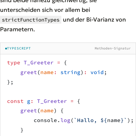
sind beide nahezu gleichwertig; sie
unterscheiden sich vor allem bei
und der Bi-Varianz von
strictFunctionTypes
Parametern.
TYPESCRIPT
Methoden-Signatur
type
 T_Greeter
 =
 {
    greet
(
name
:
 string
)
:
 void
;
};
const
 g
:
 T_Greeter
 =
 {
    greet
(
name
) {
        console.
log
(
`Hallo, ${
name
}`
);
    }