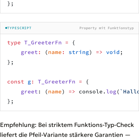
};
TYPESCRIPT
Property mit Funktionstyp
type
 T_GreeterFn
 =
 {
    greet
:
 (
name
:
 string
) 
=>
 void
;
};
const
 g
:
 T_GreeterFn
 =
 {
    greet
: (
name
) 
=>
 console.
log
(
`Hall
};
Empfehlung: Bei striktem Funktions-Typ-Check
liefert die Pfeil-Variante stärkere Garantien —