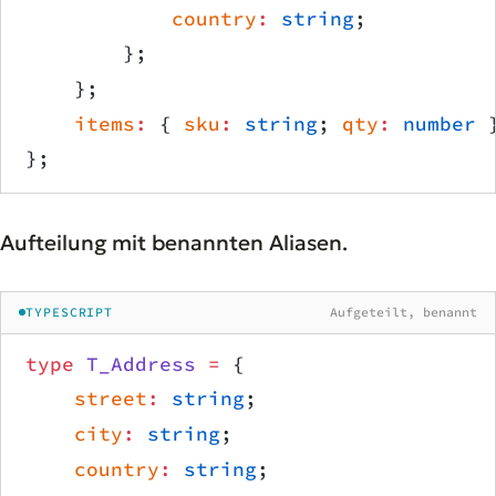
            country
:
 string
;
        };
    };
    items
:
 { 
sku
:
 string
; 
qty
:
 number
 
};
Aufteilung mit benannten Aliasen.
TYPESCRIPT
Aufgeteilt, benannt
type
 T_Address
 =
 {
    street
:
 string
;
    city
:
 string
;
    country
:
 string
;