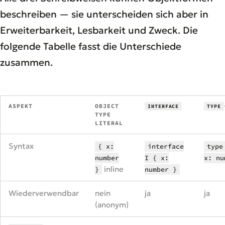
beschreiben — sie unterscheiden sich aber in
Erweiterbarkeit, Lesbarkeit und Zweck. Die
folgende Tabelle fasst die Unterschiede
zusammen.
ASPEKT
OBJECT
INTERFACE
TYPE
TYPE
LITERAL
Syntax
{ x:
interface
type
number
I { x:
x: nu
inline
}
number }
Wiederverwendbar
nein
ja
ja
(anonym)