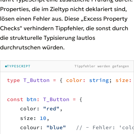
Properties, die im Zieltyp nicht deklariert sind,
lösen einen Fehler aus. Diese „Excess Property
Checks" verhindern Tippfehler, die sonst durch
die strukturelle Typisierung lautlos
durchrutschen würden.
TYPESCRIPT
Tippfehler werden gefangen
type
 T_Button
 =
 { 
color
:
 string
; 
size
:
const
 btn
:
 T_Button
 =
 {
    color: 
"red"
,
    size: 
10
,
    colour: 
"blue"
   // − Fehler: 'col