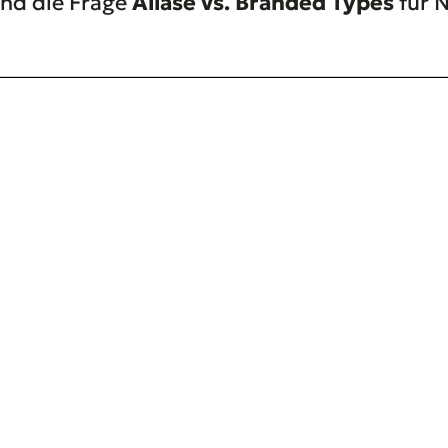
und die Frage
Aliase vs. Branded Types
für 