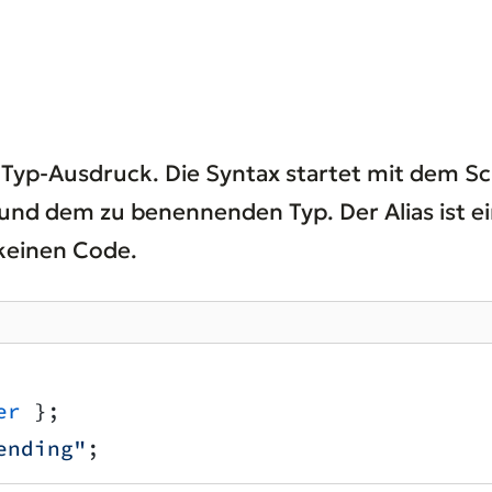
n Typ-Ausdruck. Die Syntax startet mit dem S
und dem zu benennenden Typ. Der Alias ist e
 keinen Code.
er
 };
ending"
;