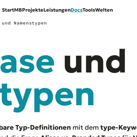
Start
MB
Projekte
Leistungen
Docs
Tools
Welten
 und Namenstypen
iase
und
typen
are Typ-Definitionen
mit dem
type-Keyw