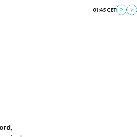
01
:
45 CET
ord
,