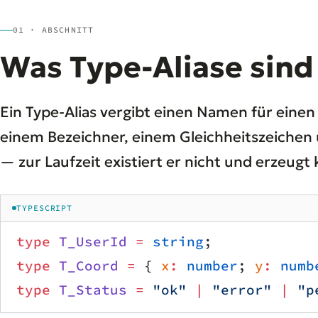
01 · ABSCHNITT
Was Type-Aliase sind
Ein Type-Alias vergibt einen Namen für eine
einem Bezeichner, einem Gleichheitszeichen 
— zur Laufzeit existiert er nicht und erzeugt
TYPESCRIPT
type
 T_UserId
 =
 string
;
type
 T_Coord
 =
 { 
x
:
 number
; 
y
:
 numb
type
 T_Status
 =
 "ok"
 |
 "error"
 |
 "p