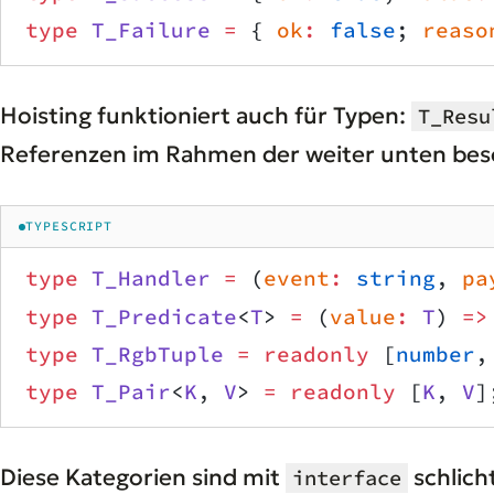
type
 T_Failure
 =
 { 
ok
:
 false
; 
reaso
Hoisting funktioniert auch für Typen:
T_Resu
Referenzen im Rahmen der weiter unten bes
TYPESCRIPT
type
 T_Handler
 =
 (
event
:
 string
, 
pa
type
 T_Predicate
<
T
> 
=
 (
value
:
 T
) 
=>
type
 T_RgbTuple
 =
 readonly
 [
number
,
type
 T_Pair
<
K
, 
V
> 
=
 readonly
 [
K
, 
V
]
Diese Kategorien sind mit
schlich
interface