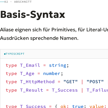
02 · ABSCHNITT
Basis-Syntax
Aliase eignen sich für Primitives, für Litera
Ausdrücken sprechende Namen.
TYPESCRIPT
type
 T_Email
 =
 string
;
type
 T_Age
 =
 number
;
type
 T_HttpMethod
 =
 "GET"
 |
 "POST"
 
type
 T_Result
 =
 T_Success
 |
 T_Failu
type
 T_Success
 =
 { 
ok
:
 true
; 
value
: