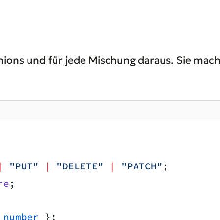
l-Unions und für jede Mischung daraus. Sie mac
|
 "PUT"
 |
 "DELETE"
 |
 "PATCH"
;
re
;
 number
 };