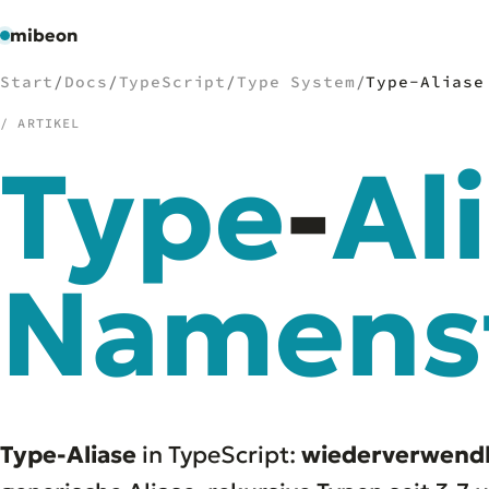
mibeon
Start
/
Docs
/
TypeScript
/
Type System
/
Type-Aliase
/ ARTIKEL
Type
-
Al
/
NAVIGATION
Start
01
MB
Namens
02
Projekte
03
Leistungen
04
Docs
05
Tools
06
Welten
07
Type-Aliase
in TypeScript:
wiederverwendb