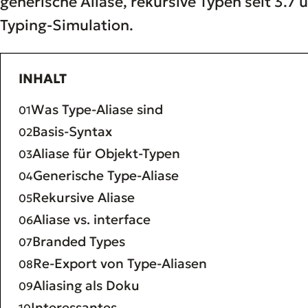
generische Aliase, rekursive Typen seit 3.7 
Typing-Simulation.
INHALT
Was Type-Aliase sind
Basis-Syntax
Aliase für Objekt-Typen
Generische Type-Aliase
Rekursive Aliase
Aliase vs. interface
Branded Types
Re-Export von Type-Aliasen
Aliasing als Doku
Interessantes