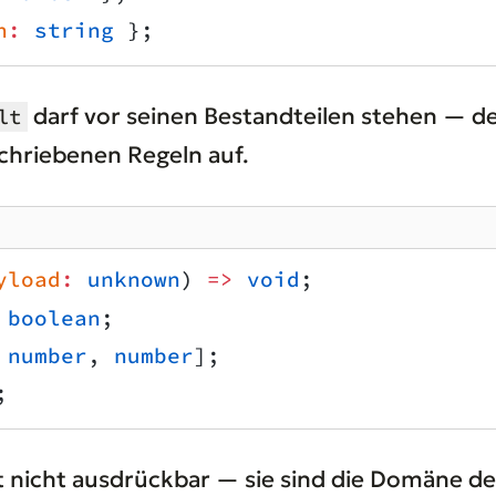
n
:
 string
 };
darf vor seinen Bestandteilen stehen — de
lt
chriebenen Regeln auf.
yload
:
 unknown
) 
=>
 void
;
 boolean
;
 
number
, 
number
];
;
t nicht ausdrückbar — sie sind die Domäne des