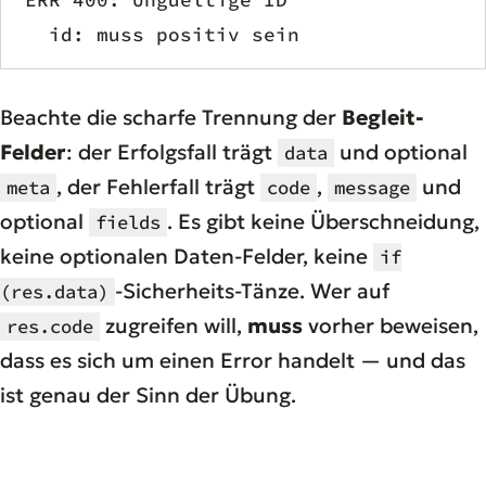
ERR 400: Ungueltige ID
  id: muss positiv sein
Beachte die scharfe Trennung der
Begleit-
Felder
: der Erfolgsfall trägt
und optional
data
, der Fehlerfall trägt
,
und
meta
code
message
optional
. Es gibt keine Überschneidung,
fields
keine optionalen Daten-Felder, keine
if
-Sicherheits-Tänze. Wer auf
(res.data)
zugreifen will,
muss
vorher beweisen,
res.code
dass es sich um einen Error handelt — und das
ist genau der Sinn der Übung.