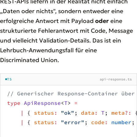
REST-APIs liefern in der Realität nicht einfach
„Daten oder nichts", sondern entweder eine
erfolgreiche Antwort mit Payload
oder
eine
strukturierte Fehlerantwort mit Code, Message
und vielleicht Validation-Details. Das ist ein
Lehrbuch-Anwendungsfall für eine
Discriminated Union.
TS
api-response.ts
// Generischer Response-Container über
type
 ApiResponse
<
T
> 
=
    |
 { 
status
:
 "ok"
; 
data
:
 T
; 
meta
?:
 
    |
 { 
status
:
 "error"
; 
code
:
 number
;