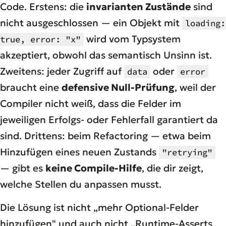
Code. Erstens: die
invarianten Zustände
sind
nicht ausgeschlossen — ein Objekt mit
loading:
wird vom Typsystem
true, error: "x"
akzeptiert, obwohl das semantisch Unsinn ist.
Zweitens: jeder Zugriff auf
oder
data
error
braucht eine
defensive Null-Prüfung
, weil der
Compiler nicht weiß, dass die Felder im
jeweiligen Erfolgs- oder Fehlerfall garantiert da
sind. Drittens: beim Refactoring — etwa beim
Hinzufügen eines neuen Zustands
"retrying"
— gibt es
keine Compile-Hilfe
, die dir zeigt,
welche Stellen du anpassen musst.
Die Lösung ist nicht „mehr Optional-Felder
hinzufügen" und auch nicht „Runtime-Asserts