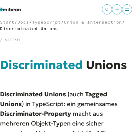
mibeon
Start
/
Docs
/
TypeScript
/
Union & Intersection
/
Discriminated Unions
/ ARTIKEL
/
NAVIGATION
Discriminated
Unions
Start
01
MB
02
Projekte
03
Leistungen
04
Discriminated Unions
(auch
Tagged
Docs
05
Tools
Unions
) in TypeScript: ein gemeinsames
06
Welten
07
Discriminator-Property
macht aus
mehreren Objekt-Typen eine sicher