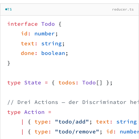
TS
reducer.ts
interface
 Todo
 {
    id
:
 number
;
    text
:
 string
;
    done
:
 boolean
;
}
type
 State
 =
 { 
todos
:
 Todo
[] };
// Drei Actions — der Discriminator he
type
 Action
 =
    |
 { 
type
:
 "todo/add"
; 
text
:
 string
    |
 { 
type
:
 "todo/remove"
; 
id
:
 numbe