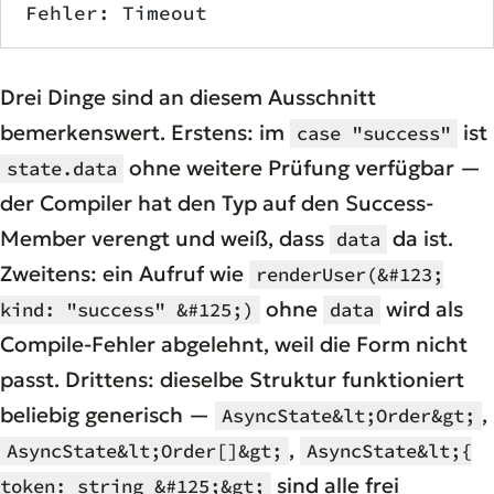
Fehler: Timeout
Drei Dinge sind an diesem Ausschnitt
bemerkenswert. Erstens: im
ist
case "success"
ohne weitere Prüfung verfügbar —
state.data
der Compiler hat den Typ auf den Success-
Member verengt und weiß, dass
da ist.
data
Zweitens: ein Aufruf wie
renderUser(&#123;
ohne
wird als
kind: "success" &#125;)
data
Compile-Fehler abgelehnt, weil die Form nicht
passt. Drittens: dieselbe Struktur funktioniert
beliebig generisch —
,
AsyncState&lt;Order&gt;
,
AsyncState&lt;Order[]&gt;
AsyncState&lt;{
sind alle frei
token: string &#125;&gt;