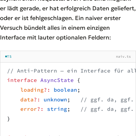
er lädt gerade, er hat erfolgreich Daten geliefert,
oder er ist fehlgeschlagen. Ein naiver erster
Versuch bündelt alles in einem einzigen
Interface mit lauter optionalen Feldern:
TS
naiv.ts
// Anti-Pattern — ein Interface für al
interface
 AsyncState
 {
    loading
?:
 boolean
;
    data
?:
 unknown
;   
// ggf. da, ggf.
    error
?:
 string
;   
// ggf. da, ggf.
}