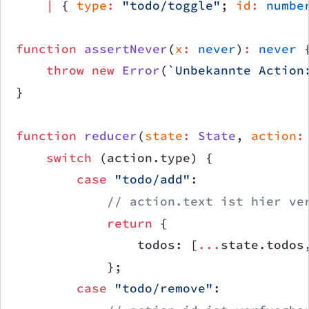
    |
 { 
type
:
 "todo/toggle"
; 
id
:
 numbe
function
 assertNever
(
x
:
 never
)
:
 never
 
    throw
 new
 Error
(
`Unbekannte Action
}
function
 reducer
(
state
:
 State
, 
action
:
    switch
 (action.type) {
        case
 "todo/add"
:
            // action.text ist hier ve
            return
 {
                todos: [
...
state.todos
            };
        case
 "todo/remove"
: