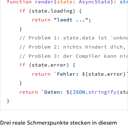
function
 render
(
state
:
 AsyncState
)
:
 st
    if
 (state.loading) {
        return
 "laedt ..."
;
    }
    // Problem 1: state.data ist `unkn
    // Problem 2: nichts hindert dich,
    // Problem 3: der Compiler kann ni
    if
 (state.error) {
        return
 `Fehler: ${
state
.
error
}
    }
    return
 `Daten: ${
JSON
.
stringify
(
st
}
Drei reale Schmerzpunkte stecken in diesem