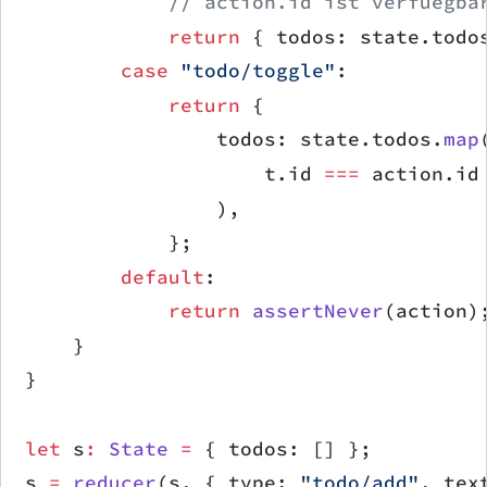
            // action.id ist verfuegba
            return
 { todos: state.todo
        case
 "todo/toggle"
:
            return
 {
                todos: state.todos.
map
                    t.id 
===
 action.id
                ),
            };
        default
:
            return
 assertNever
(action)
    }
}
let
 s
:
 State
 =
 { todos: [] };
s 
=
 reducer
(s, { type: 
"todo/add"
, tex