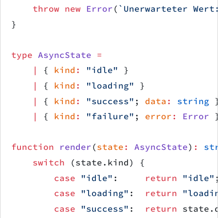
    throw
 new
 Error
(
`Unerwarteter Wert
}
type
 AsyncState
 =
    |
 { 
kind
:
 "idle"
 }
    |
 { 
kind
:
 "loading"
 }
    |
 { 
kind
:
 "success"
; 
data
:
 string
 
    |
 { 
kind
:
 "failure"
; 
error
:
 Error
 
function
 render
(
state
:
 AsyncState
)
:
 st
    switch
 (state.kind) {
        case
 "idle"
:     
return
 "idle"
        case
 "loading"
:  
return
 "loadi
        case
 "success"
:  
return
 state.