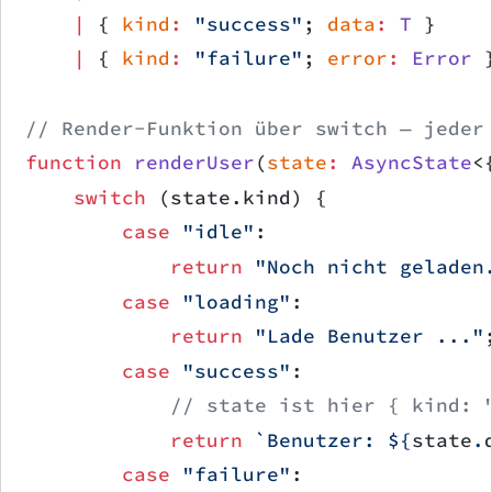
    |
 { 
kind
:
 "success"
; 
data
:
 T
 }    
    |
 { 
kind
:
 "failure"
; 
error
:
 Error
 
// Render-Funktion über switch — jeder
function
 renderUser
(
state
:
 AsyncState
<
    switch
 (state.kind) {
        case
 "idle"
:
            return
 "Noch nicht geladen
        case
 "loading"
:
            return
 "Lade Benutzer ..."
        case
 "success"
:
            // state ist hier { kind: 
            return
 `Benutzer: ${
state
.
        case
 "failure"
: