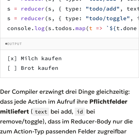
s 
=
 reducer
(s, { type: 
"todo/add"
, tex
s 
=
 reducer
(s, { type: 
"todo/toggle"
, 
console.
log
(s.todos.
map
(
t
 =>
 `${
t
.
done
OUTPUT
[x] Milch kaufen
[ ] Brot kaufen
Der Compiler erzwingt drei Dinge gleichzeitig:
dass jede Action im Aufruf ihre
Pflichtfelder
mitliefert
(
bei add,
bei
text
id
remove/toggle), dass im Reducer-Body nur die
zum Action-Typ passenden Felder zugreifbar