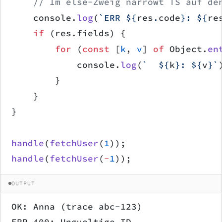
    // Im else-Zweig narrowt TS auf de
    console.
log
(
`ERR ${
res
.
code
}: ${
re
    if
 (res.fields) {
        for
 (
const
 [
k
, 
v
] 
of
 Object.
en
            console.
log
(
`  ${
k
}: ${
v
}`
        }
    }
}
handle
(
fetchUser
(
1
));
handle
(
fetchUser
(
-
1
));
OUTPUT
OK: Anna (trace abc-123)