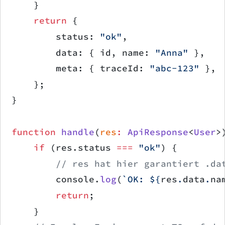
    }
    return
 {
        status: 
"ok"
,
        data: { id, name: 
"Anna"
 },
        meta: { traceId: 
"abc-123"
 },
    };
}
function
 handle
(
res
:
 ApiResponse
<
User
>
    if
 (res.status 
===
 "ok"
) {
        // res hat hier garantiert .da
        console.
log
(
`OK: ${
res
.
data
.
na
        return
;
    }