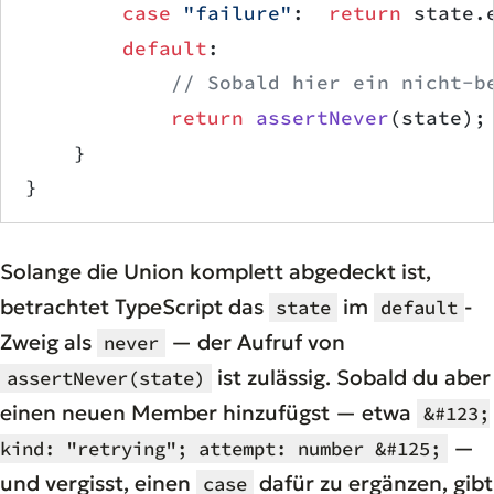
        case
 "failure"
:  
return
 state.
        default
:
            // Sobald hier ein nicht-b
            return
 assertNever
(state);
    }
}
Solange die Union komplett abgedeckt ist,
betrachtet TypeScript das
im
-
state
default
Zweig als
— der Aufruf von
never
ist zulässig. Sobald du aber
assertNever(state)
einen neuen Member hinzufügst — etwa
&#123;
—
kind: "retrying"; attempt: number &#125;
und vergisst, einen
dafür zu ergänzen, gibt
case