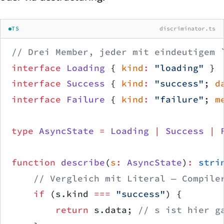
TS
discriminator.ts
// Drei Member, jeder mit eindeutigem 
interface
 Loading
 { 
kind
:
 "loading"
 }
interface
 Success
 { 
kind
:
 "success"
; 
d
interface
 Failure
 { 
kind
:
 "failure"
; 
m
type
 AsyncState
 =
 Loading
 |
 Success
 |
 
function
 describe
(
s
:
 AsyncState
)
:
 stri
    // Vergleich mit Literal — Compile
    if
 (s.kind 
===
 "success"
) {
        return
 s.data; 
// s ist hier g