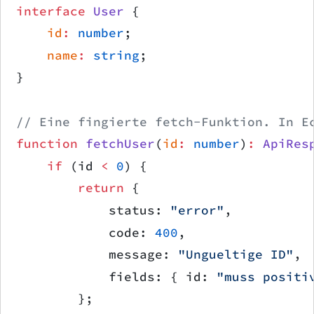
interface
 User
 {
    id
:
 number
;
    name
:
 string
;
}
// Eine fingierte fetch-Funktion. In E
function
 fetchUser
(
id
:
 number
)
:
 ApiRes
    if
 (id 
<
 0
) {
        return
 {
            status: 
"error"
,
            code: 
400
,
            message: 
"Ungueltige ID"
,
            fields: { id: 
"muss positi
        };