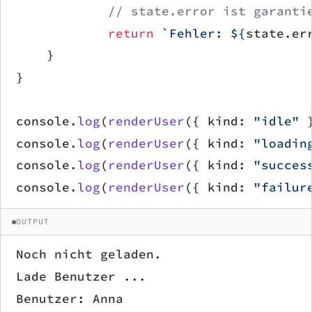
            // state.error ist garanti
            return
 `Fehler: ${
state
.
er
    }
}
console.
log
(
renderUser
({ kind: 
"idle"
 
console.
log
(
renderUser
({ kind: 
"loadin
console.
log
(
renderUser
({ kind: 
"succes
console.
log
(
renderUser
({ kind: 
"failur
OUTPUT
Noch nicht geladen.
Lade Benutzer ...
Benutzer: Anna