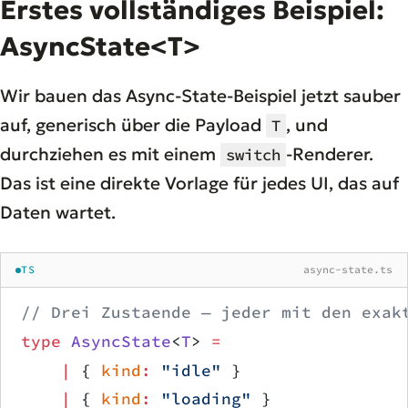
Erstes vollständiges Beispiel:
AsyncState<T>
Wir bauen das Async-State-Beispiel jetzt sauber
auf, generisch über die Payload
, und
T
durchziehen es mit einem
-Renderer.
switch
Das ist eine direkte Vorlage für jedes UI, das auf
Daten wartet.
TS
async-state.ts
// Drei Zustaende — jeder mit den exak
type
 AsyncState
<
T
> 
=
    |
 { 
kind
:
 "idle"
 }                
    |
 { 
kind
:
 "loading"
 }             