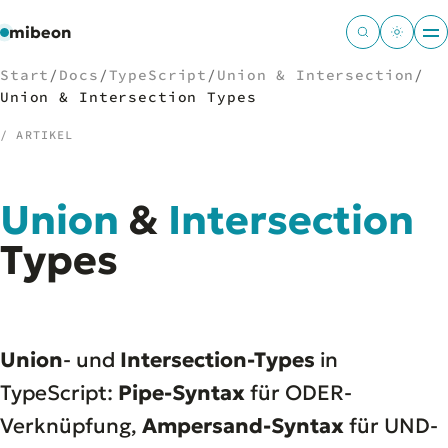
mibeon
Start
/
Docs
/
TypeScript
/
Union & Intersection
/
Union & Intersection Types
/ ARTIKEL
/
NAVIGATION
Union
&
Intersection
Start
01
MB
Types
02
Projekte
03
Leistungen
04
Docs
05
Tools
06
Union
- und
Intersection-Types
in
Welten
07
TypeScript:
Pipe-Syntax
für ODER-
Verknüpfung,
Ampersand-Syntax
für UND-