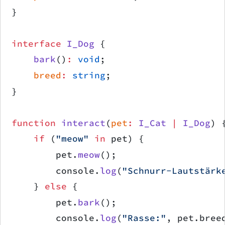
}
interface
 I_Dog
 {
    bark
()
:
 void
;
    breed
:
 string
;
}
function
 interact
(
pet
:
 I_Cat
 |
 I_Dog
) 
    if
 (
"meow"
 in
 pet) {
        pet.
meow
();
        console.
log
(
"Schnurr-Lautstärk
    } 
else
 {
        pet.
bark
();
        console.
log
(
"Rasse:"
, pet.bree