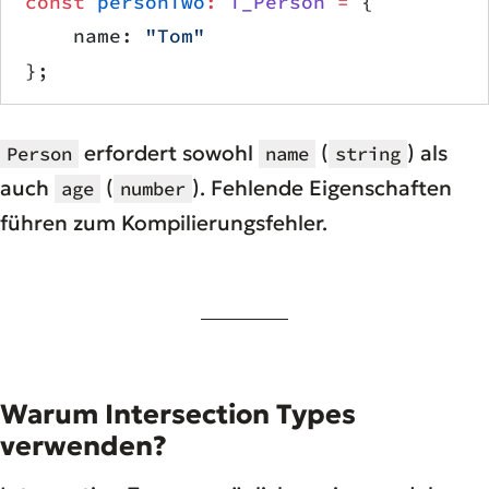
const
 personTwo
:
 T_Person
 =
 {
    name: 
"Tom"
};
erfordert sowohl
(
) als
Person
name
string
auch
(
). Fehlende Eigenschaften
age
number
führen zum Kompilierungsfehler.
Warum Intersection Types
verwenden?