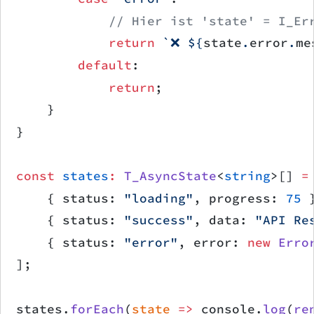
            // Hier ist 'state' = I_Er
            return
 `❌ ${
state
.
error
.
me
        default
:
            return
;
    }
}
const
 states
:
 T_AsyncState
<
string
>[] 
=
    { status: 
"loading"
, progress: 
75
 
    { status: 
"success"
, data: 
"API Re
    { status: 
"error"
, error: 
new
 Erro
];
states.
forEach
(
state
 =>
 console.
log
(
re