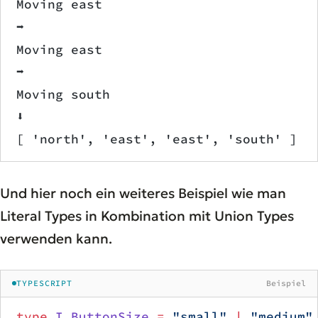
Moving east
➡️
Moving east
➡️
Moving south
⬇️
[ 'north', 'east', 'east', 'south' ]
Und hier noch ein weiteres Beispiel wie man
Literal Types in Kombination mit Union Types
verwenden kann.
TYPESCRIPT
Beispiel
type
 I_ButtonSize
 =
 "small"
 |
 "medium"