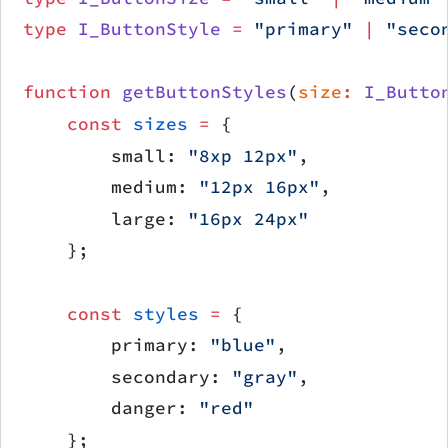
type
 I_ButtonStyle
 =
 "primary"
 |
 "seco
function
 getButtonStyles
(
size
:
 I_Butto
    const
 sizes
 =
 {
        small: 
"8xp 12px"
,
        medium: 
"12px 16px"
,
        large: 
"16px 24px"
    };
    const
 styles
 =
 {
        primary: 
"blue"
,
        secondary: 
"gray"
,
        danger: 
"red"
    };