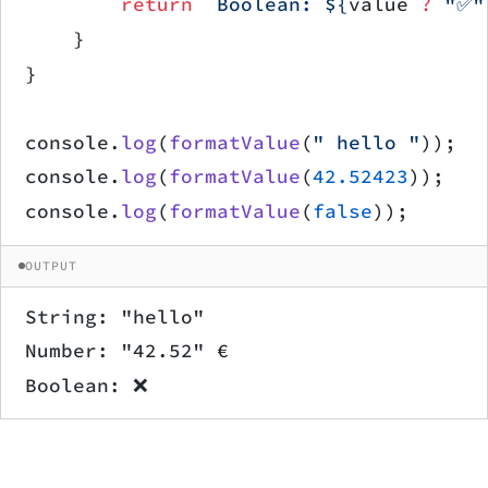
        return
 `Boolean: ${
value
 ?
 "✅"
    }
}
console.
log
(
formatValue
(
" hello "
));
console.
log
(
formatValue
(
42.52423
));
console.
log
(
formatValue
(
false
));
OUTPUT
String: "hello"
Number: "42.52" €
Boolean: ❌