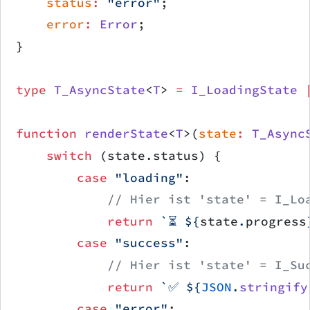
    status
:
 "error"
;
    error
:
 Error
;
}
type
 T_AsyncState
<
T
> 
=
 I_LoadingState
 
function
 renderState
<
T
>(
state
:
 T_Async
    switch
 (state.status) {
        case
 "loading"
:
            // Hier ist 'state' = I_Lo
            return
 `⏳ ${
state
.
progress
        case
 "success"
:
            // Hier ist 'state' = I_Su
            return
 `✅ ${
JSON
.
stringify
        case
 "error"
: