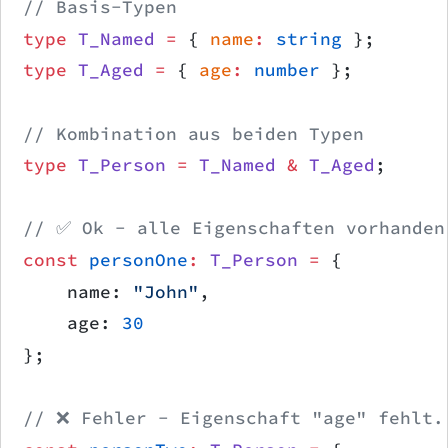
// Basis-Typen
type
 T_Named
 =
 { 
name
:
 string
 };
type
 T_Aged
 =
 { 
age
:
 number
 };
// Kombination aus beiden Typen
type
 T_Person
 =
 T_Named
 &
 T_Aged
;
// ✅ Ok - alle Eigenschaften vorhanden
const
 personOne
:
 T_Person
 =
 {
    name: 
"John"
,
    age: 
30
};
// ❌ Fehler - Eigenschaft "age" fehlt.