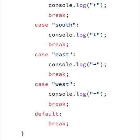
            console.
log
(
"⬆️"
);
            break
;
        case
 "south"
:
            console.
log
(
"⬇️"
);
            break
;
        case
 "east"
:
            console.
log
(
"➡️"
);
            break
;
        case
 "west"
:
            console.
log
(
"⬅️"
);
            break
;
        default
:
            break
;
    }