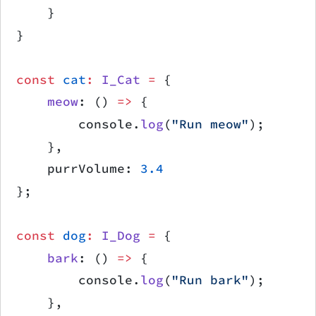
    }
}
const
 cat
:
 I_Cat
 =
 {
    meow
: () 
=>
 {
        console.
log
(
"Run meow"
);
    },
    purrVolume: 
3.4
};
const
 dog
:
 I_Dog
 =
 {
    bark
: () 
=>
 {
        console.
log
(
"Run bark"
);
    },