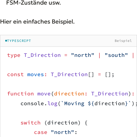
FSM-Zustände usw.
Hier ein einfaches Beispiel.
TYPESCRIPT
Beispiel
type
 T_Direction
 =
 "north"
 |
 "south"
 |
const
 moves
:
 T_Direction
[] 
=
 [];
function
 move
(
direction
:
 T_Direction
)
:
    console.
log
(
`Moving ${
direction
}`
)
    switch
 (direction) {
        case
 "north"
: