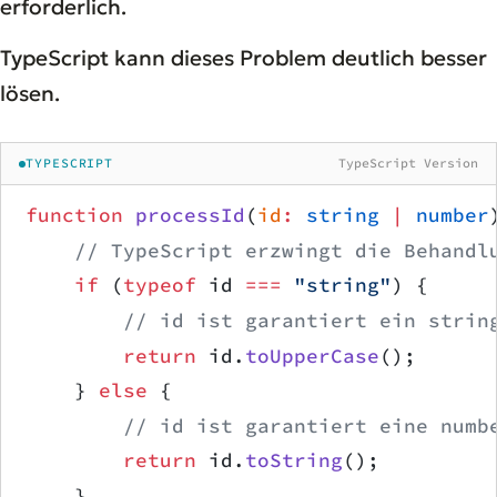
erforderlich.
TypeScript kann dieses Problem deutlich besser
lösen.
TYPESCRIPT
TypeScript Version
function
 processId
(
id
:
 string
 |
 number
    // TypeScript erzwingt die Behandl
    if
 (
typeof
 id 
===
 "string"
) {
        // id ist garantiert ein strin
        return
 id.
toUpperCase
();
    } 
else
 {
        // id ist garantiert eine numb
        return
 id.
toString
();
    }