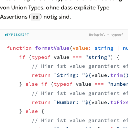
von Union Types, ohne dass explizite Type
Assertions (
) nötig sind.
as
TYPESCRIPT
Beispiel - typeof
function
 formatValue
(
value
:
 string
 |
 n
    if
 (
typeof
 value 
===
 "string"
) {
        // Hier ist value garantiert e
        return
 `String: "${
value
.
trim
(
    } 
else
 if
 (
typeof
 value 
===
 "numbe
        // Hier ist value garantiert e
        return
 `Number: "${
value
.
toFix
    } 
else
 {
        // Hier ist value garantiert e