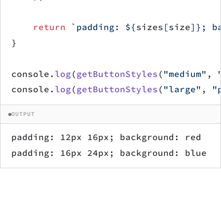
    return
 `padding: ${
sizes
[
size
]
}; b
}
console.
log
(
getButtonStyles
(
"medium"
, 
console.
log
(
getButtonStyles
(
"large"
, 
"
OUTPUT
padding: 12px 16px; background: red
padding: 16px 24px; background: blue