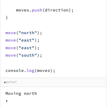
    moves.
push
(direction);
}
move
(
"north"
);
move
(
"east"
);
move
(
"east"
);
move
(
"south"
);
console.
log
(moves);
OUTPUT
Moving north
⬆️