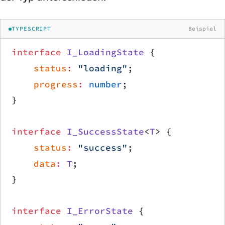
TYPESCRIPT
Beispiel
interface
 I_LoadingState
 {
    status
:
 "loading"
;
    progress
:
 number
;
}
interface
 I_SuccessState
<
T
> {
    status
:
 "success"
;
    data
:
 T
;
}
interface
 I_ErrorState
 {