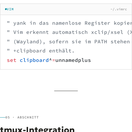
VIM
~/.vimrc
" yank in das namenlose Register kopie
" Vim erkennt automatisch xclip/xsel (
" (Wayland), sofern sie im PATH stehen
" +clipboard enthält.
set
 clipboard
^
=
unnamedplus
05 · ABSCHNITT
tmux-Integration