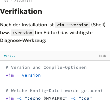
06 · ABSCHNITT
Verifikation
Nach der Installation ist
(Shell)
vim --version
bzw.
(im Editor) das wichtigste
:version
Diagnose-Werkzeug:
SHELL
bash
# Version und Compile-Optionen
vim
 --version
# Welche Konfig-Datei wurde geladen?
vim
 -c
 ":echo 
$MYVIMRC
"
 -c
 ":qa"