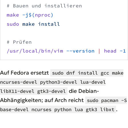
# Bauen und installieren
make
 -j$(
nproc
)
sudo
 make
 install
# Prüfen
/usr/local/bin/vim
 --version
 |
 head
 -1
Auf Fedora ersetzt
sudo dnf install gcc make
ncurses-devel python3-devel lua-devel
die Debian-
libX11-devel gtk3-devel
Abhängigkeiten; auf Arch reicht
sudo pacman -S
.
base-devel ncurses python lua gtk3 libxt