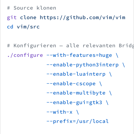
# Source klonen
git
 clone
 https://github.com/vim/vim
cd
 vim/src
# Konfigurieren — alle relevanten Brid
./configure
 --with-features=huge
 \
            --enable-python3interp
 \
            --enable-luainterp
 \
            --enable-cscope
 \
            --enable-multibyte
 \
            --enable-gui=gtk3
 \
            --with-x
 \
            --prefix=/usr/local