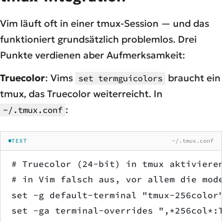
Vim läuft oft in einer tmux-Session — und das
funktioniert grundsätzlich problemlos. Drei
Punkte verdienen aber Aufmerksamkeit:
Truecolor
: Vims
braucht ein
set termguicolors
tmux, das Truecolor weiterreicht. In
:
~/.tmux.conf
TEXT
~/.tmux.conf
# Truecolor (24-bit) in tmux aktiviere
# in Vim falsch aus, vor allem die mod
set -g default-terminal "tmux-256color
set -ga terminal-overrides ",*256col*: