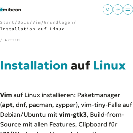
mibeon
Start
/
Docs
/
Vim
/
Grundlagen
/
Installation auf Linux
/ ARTIKEL
/
NAVIGATION
Installation
auf
Linux
Start
01
MB
02
Projekte
03
Leistungen
04
Vim
auf Linux installieren: Paketmanager
Docs
05
Tools
(
apt
, dnf, pacman, zypper), vim-tiny-Falle auf
06
Welten
07
Debian/Ubuntu mit
vim-gtk3
, Build-from-
Source mit allen Features, Clipboard für