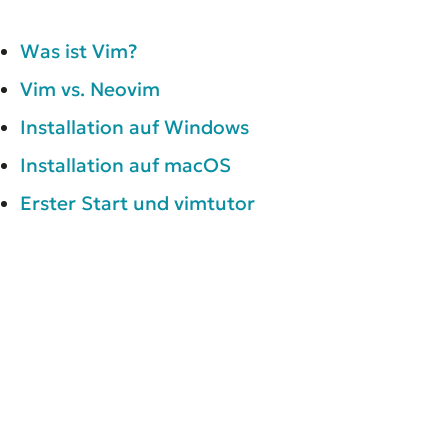
Was ist Vim?
Vim vs. Neovim
Installation auf Windows
Installation auf macOS
Erster Start und vimtutor
/ WEITER
Zurück zu
Grundlagen
←
Zur Übersicht
© 2026 MIBEON — ALLE RECHTE VORBEHALTEN
GLOSSAR
IMPRESSUM