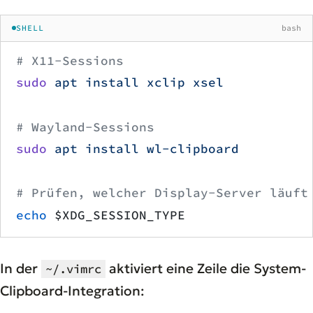
SHELL
bash
# X11-Sessions
sudo
 apt
 install
 xclip
 xsel
# Wayland-Sessions
sudo
 apt
 install
 wl-clipboard
# Prüfen, welcher Display-Server läuft
echo
 $XDG_SESSION_TYPE
In der
aktiviert eine Zeile die System-
~/.vimrc
Clipboard-Integration: