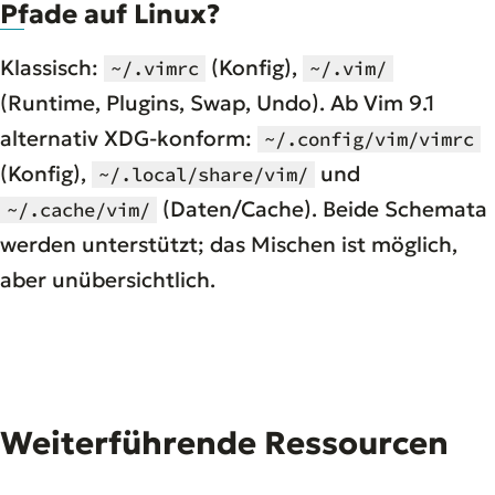
Pfade auf Linux?
Klassisch:
(Konfig),
~/.vimrc
~/.vim/
(Runtime, Plugins, Swap, Undo). Ab Vim 9.1
alternativ XDG-konform:
~/.config/vim/vimrc
(Konfig),
und
~/.local/share/vim/
(Daten/Cache). Beide Schemata
~/.cache/vim/
werden unterstützt; das Mischen ist möglich,
aber unübersichtlich.
Weiterführende Ressourcen