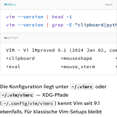
SHELL
bash
vim
 --version
 |
 head
 -1
vim
 --version
 |
 grep
 -E
 "clipboard|pyt
OUTPUT
VIM - Vi IMproved 9.1 (2024 Jan 02, co
+clipboard         +mouseshape        
+eval              +mouse_xterm       
Die Konfiguration liegt unter
oder
~/.vimrc
— XDG-Pfade
~/.vim/vimrc
(
) kennt Vim seit 9.1
~/.config/vim/vimrc
ebenfalls. Für klassische Vim-Setups bleibt