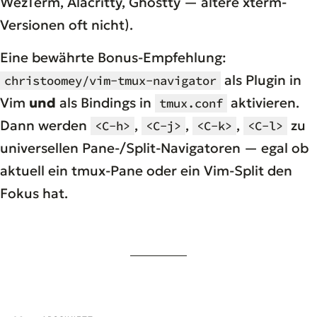
WezTerm, Alacritty, Ghostty — ältere xterm-
Versionen oft nicht).
Eine bewährte Bonus-Empfehlung:
als Plugin in
christoomey/vim-tmux-navigator
Vim
und
als Bindings in
aktivieren.
tmux.conf
Dann werden
,
,
,
zu
<C-h>
<C-j>
<C-k>
<C-l>
universellen Pane-/Split-Navigatoren — egal ob
aktuell ein tmux-Pane oder ein Vim-Split den
Fokus hat.