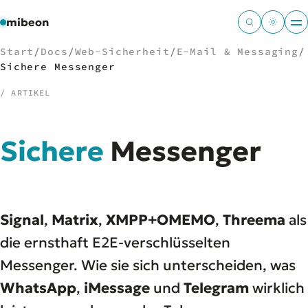
mibeon
Start
/
Docs
/
Web-Sicherheit
/
E-Mail & Messaging
/
Sichere Messenger
/ ARTIKEL
/
NAVIGATION
Sichere
Messenger
Start
01
MB
02
Projekte
03
Leistungen
04
Signal
,
Matrix
,
XMPP+OMEMO
,
Threema
als
Docs
05
Tools
die ernsthaft E2E-verschlüsselten
06
Welten
07
Messenger. Wie sie sich unterscheiden, was
WhatsApp
,
iMessage
und
Telegram
wirklich