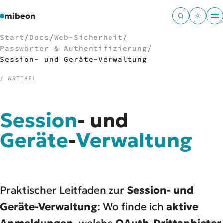
mibeon
Start
/
Docs
/
Web-Sicherheit
/
Passwörter & Authentifizierung
/
Session- und Geräte-Verwaltung
/ ARTIKEL
/
NAVIGATION
Start
01
Session
-
und
MB
02
Geräte
-
Verwaltung
Projekte
03
Leistungen
04
Docs
05
Tools
06
Welten
Praktischer Leitfaden zur
Session- und
07
Geräte-Verwaltung
: Wo finde ich
aktive