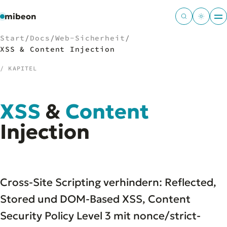
mibeon
Start
/
Docs
/
Web-Sicherheit
/
XSS & Content Injection
/ KAPITEL
/
NAVIGATION
XSS
&
Content
Start
01
MB
Injection
02
Projekte
03
Leistungen
04
Docs
05
Tools
06
Cross-Site Scripting verhindern: Reflected,
Welten
07
Stored und DOM-Based XSS, Content
Security Policy Level 3 mit nonce/strict-