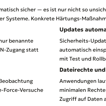
tomatisch sicher — es ist nur nicht so unsic
derer Systeme. Konkrete Härtungs-Maßnah
Updates automa
 nur benannte
Sicherheits-Upda
PN-Zugang statt
automatisch einsp
mit Test und Rollb
Dateirechte un
, Beobachtung
Anwendungen lauf
te-Force-Versuche
minimalen Rechte
Zugriff auf Daten 