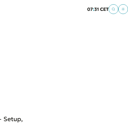
07
:
31 CET
— Setup,