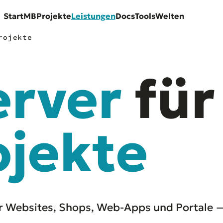
Start
MB
Projekte
Leistungen
Docs
Tools
Welten
rojekte
erver
für
ojekte
für Websites, Shops, Web-Apps und Portale 