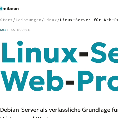
mibeon
Start
/
Leistungen
/
Linux
/
Linux-Server für Web-P
K01
/ KATEGORIE
Linux
-
S
/
NAVIGATION
Start
01
MB
Web
-
Pr
02
Projekte
03
Leistungen
04
Docs
05
Tools
06
Welten
07
Debian-Server als verlässliche Grundlage 