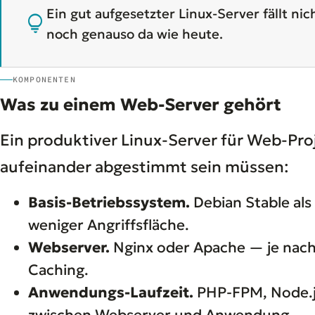
Ein gut aufgesetzter Linux-Server fällt ni
lightbulb
noch genauso da wie heute.
KOMPONENTEN
Was zu einem Web-Server gehört
Ein produktiver Linux-Server für Web-Pro
aufeinander abgestimmt sein müssen:
Basis-Betriebssystem.
Debian Stable als
weniger Angriffsfläche.
Webserver.
Nginx oder Apache — je nach
Caching.
Anwendungs-Laufzeit.
PHP-FPM, Node.js
zwischen Webserver und Anwendung.