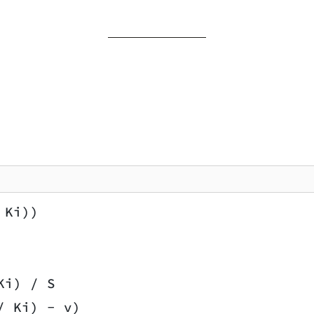
 Ki))
Ki) / S
/ Ki) − v)