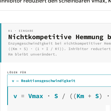
Inhibitor reduziert den scheinbaren Vmax, 
01 · EINGABE
Nichtkompetitive Hemmung 
Enzymgeschwindigkeit bei nichtkompetitiver Hem
((Km + S) · (1 + I / Ki)). Inhibitor reduziert
Km bleibt unverändert.
LÖSEN FÜR
v — Reaktionsgeschwindigkeit
v
=
Vmax
·
S
/
((
Km
+
S
)
·