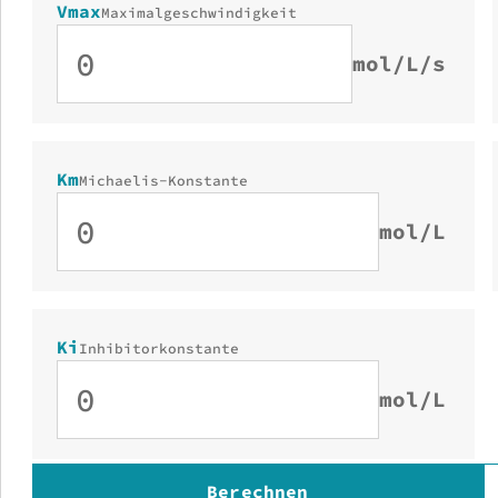
Vmax
Maximalgeschwindigkeit
mol/L/s
Km
Michaelis-Konstante
mol/L
Ki
Inhibitorkonstante
mol/L
Berechnen