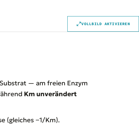
VOLLBILD AKTIVIEREN
s Substrat — am freien Enzym
während
Km unverändert
e (gleiches −1/Km).