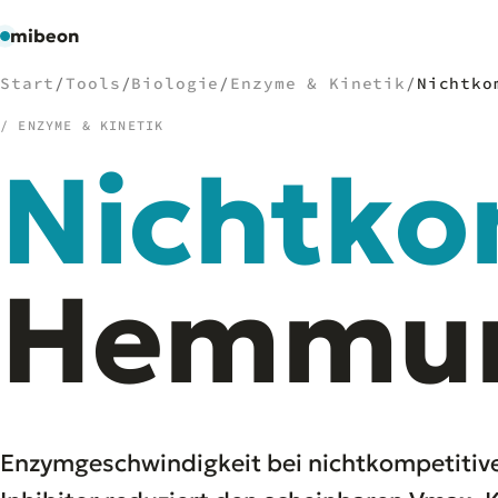
mibeon
Start
/
Tools
/
Biologie
/
Enzyme & Kinetik
/
Nichtko
/ ENZYME & KINETIK
Nichtko
/
NAVIGATION
Start
01
MB
Hemmu
02
Projekte
03
Leistungen
04
Docs
05
Tools
06
Welten
07
Enzymgeschwindigkeit bei nichtkompetitiver H