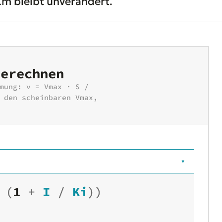
Km bleibt unverändert.
berechnen
mung: v = Vmax · S /
 den scheinbaren Vmax,
▾
(
1
+
I
/
Ki
))