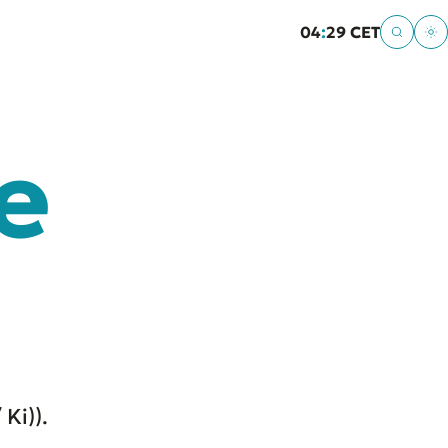
04
:
29 CET
e
Ki)).