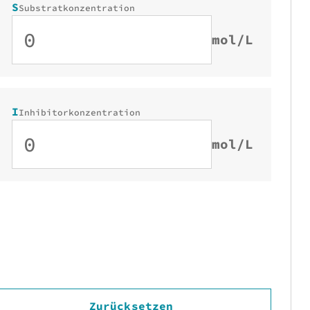
S
Substratkonzentration
mol/L
I
Inhibitorkonzentration
mol/L
Zurücksetzen