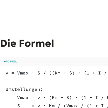
Die Formel
FORMEL
v = Vmax · S / ((Km + S) · (1 + I /
Umstellungen:
    Vmax = v · (Km + S) · (1 + I / 
    S    = v · Km / (Vmax / (1 + I 