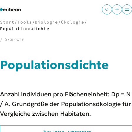
mibeon
Start
/
Tools
/
Biologie
/
Ökologie
/
Populationsdichte
/ ÖKOLOGIE
/
NAVIGATION
Populationsdichte
Start
01
MB
02
Projekte
03
Leistungen
04
Anzahl Individuen pro Flächeneinheit: Dp = N
Docs
05
Tools
/ A. Grundgröße der Populationsökologie für
06
Welten
07
Vergleiche zwischen Habitaten.