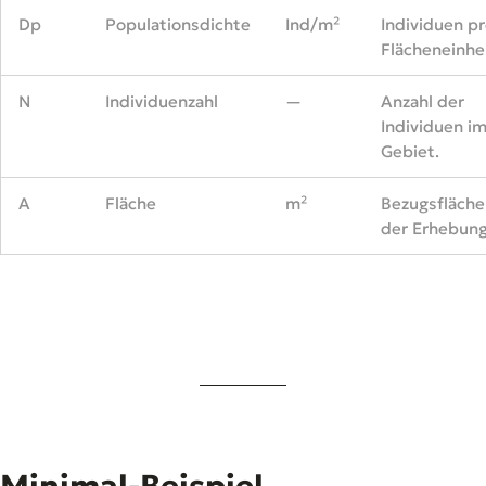
Dp
Populationsdichte
Ind/m²
Individuen p
Flächeneinhei
N
Individuenzahl
—
Anzahl der
Individuen i
Gebiet.
A
Fläche
m²
Bezugsfläche
der Erhebung
Minimal-Beispiel