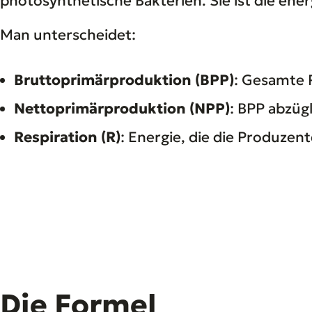
photosynthetische Bakterien. Sie ist die ener
Man unterscheidet:
Bruttoprimärproduktion (BPP)
: Gesamte 
Nettoprimärproduktion (NPP)
: BPP abzü
Respiration (R)
: Energie, die die Produzen
Die Formel