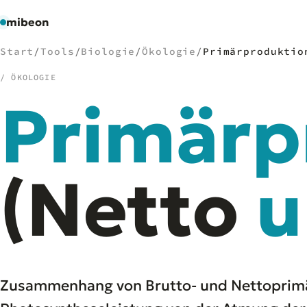
mibeon
Start
/
Tools
/
Biologie
/
Ökologie
/
Primärproduktio
/ ÖKOLOGIE
Primärp
/
NAVIGATION
Start
01
MB
(Netto
u
02
Projekte
03
Leistungen
04
Docs
05
Tools
06
Welten
07
Zusammenhang von Brutto- und Nettoprimär