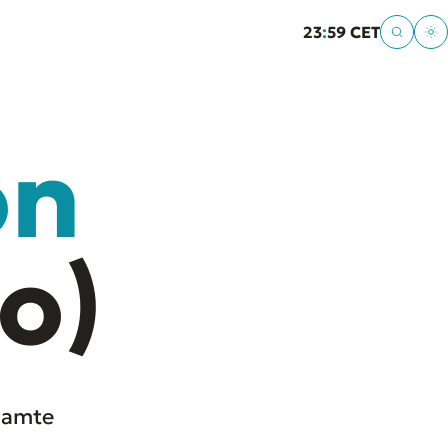
23
:
59 CET
on
o)
samte