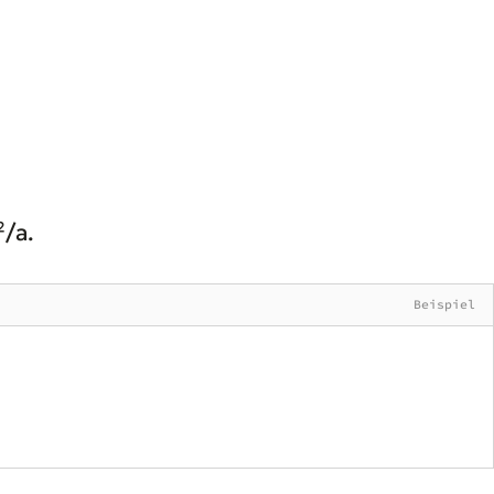
²/a.
Beispiel