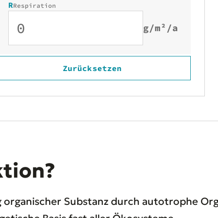
R
Respiration
g/m²/a
Zurücksetzen
ktion?
g organischer Substanz durch autotrophe Or