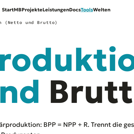
Start
MB
Projekte
Leistungen
Docs
Tools
Welten
n (Netto und Brutto)
rodukti
nd
Brutt
produktion: BPP = NPP + R. Trennt die ge