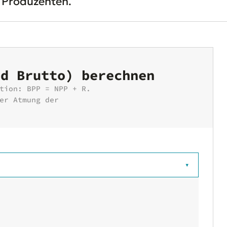
 Produzenten.
nd Brutto) berechnen
tion: BPP = NPP + R.
er Atmung der
▾