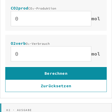
CO2prod
CO₂-Produktion
mol
O2verb
O₂-Verbrauch
mol
Berechnen
Zurücksetzen
02 · AUSGABE