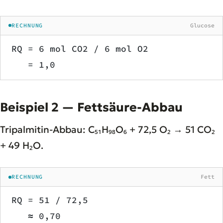
RECHNUNG
Glucose
RQ = 6 mol CO2 / 6 mol O2
   = 1,0
Beispiel 2 — Fettsäure-Abbau
Tripalmitin-Abbau: C₅₁H₉₈O₆ + 72,5 O₂ → 51 CO₂
+ 49 H₂O.
RECHNUNG
Fett
RQ = 51 / 72,5
   ≈ 0,70