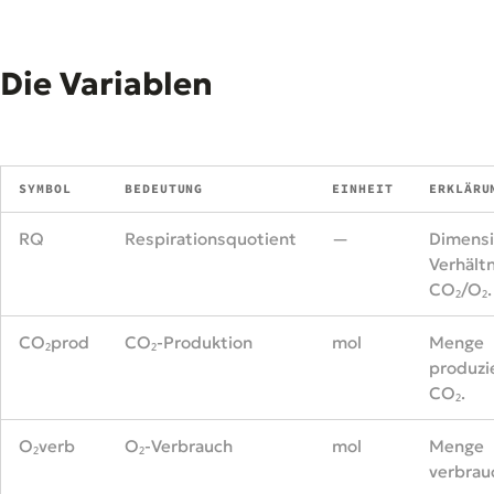
Die Variablen
SYMBOL
BEDEUTUNG
EINHEIT
ERKLÄRU
RQ
Respirationsquotient
—
Dimensi
Verhältn
CO₂/O₂.
CO₂prod
CO₂-Produktion
mol
Menge
produzi
CO₂.
O₂verb
O₂-Verbrauch
mol
Menge
verbrau