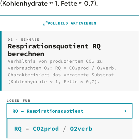
(Kohlenhydrate ≈ 1, Fette ≈ 0,7).
VOLLBILD AKTIVIEREN
01 · EINGABE
Respirationsquotient RQ
berechnen
Verhältnis von produziertem CO₂ zu
verbrauchtem O₂: RQ = CO₂prod / O₂verb.
Charakterisiert das veratmete Substrat
(Kohlenhydrate ≈ 1, Fette ≈ 0,7).
LÖSEN FÜR
RQ — Respirationsquotient
▾
RQ
=
CO2prod
/
O2verb