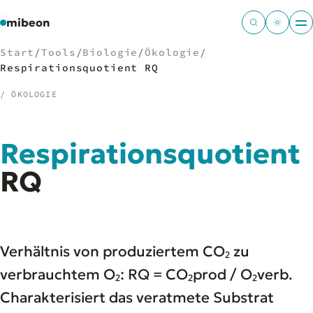
mibeon
Start
/
Tools
/
Biologie
/
Ökologie
/
Respirationsquotient RQ
/ ÖKOLOGIE
/
NAVIGATION
Respirationsquotient
Start
01
MB
RQ
02
Projekte
03
Leistungen
04
Docs
05
Tools
06
Verhältnis von produziertem CO₂ zu
Welten
07
verbrauchtem O₂: RQ = CO₂prod / O₂verb.
Charakterisiert das veratmete Substrat