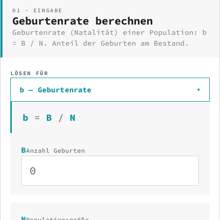
01 · EINGABE
Geburtenrate berechnen
Geburtenrate (Natalität) einer Population: b
= B / N. Anteil der Geburten am Bestand.
LÖSEN FÜR
b — Geburtenrate
▾
b
=
B
/
N
B
Anzahl Geburten
N
Populationsgröße