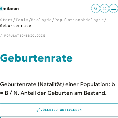
mibeon
Start
/
Tools
/
Biologie
/
Populationsbiologie
/
Geburtenrate
/ POPULATIONSBIOLOGIE
/
NAVIGATION
Geburtenrate
Start
01
MB
02
Projekte
03
Leistungen
04
Geburtenrate (Natalität) einer Population: b
Docs
05
Tools
= B / N. Anteil der Geburten am Bestand.
06
Welten
07
VOLLBILD AKTIVIEREN