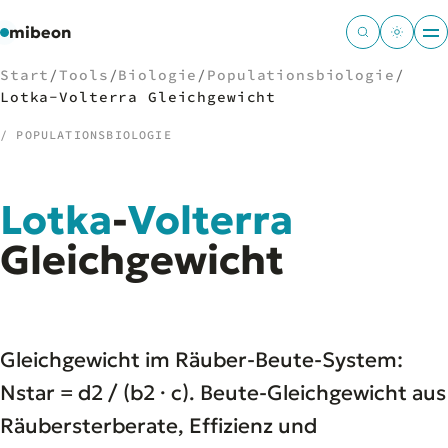
mibeon
Start
/
Tools
/
Biologie
/
Populationsbiologie
/
Lotka-Volterra Gleichgewicht
/ POPULATIONSBIOLOGIE
/
NAVIGATION
Lotka
-
Volterra
Start
01
MB
Gleichgewicht
02
Projekte
03
Leistungen
04
Docs
05
Tools
06
Gleichgewicht im Räuber-Beute-System:
Welten
07
Nstar = d2 / (b2 · c). Beute-Gleichgewicht aus
Räubersterberate, Effizienz und