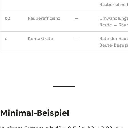
Räuber ohne 
b2
Räubereffizienz
—
Umwandlungse
Beute → Räub
c
Kontaktrate
—
Rate der Räu
Beute-Begeg
Minimal-Beispiel