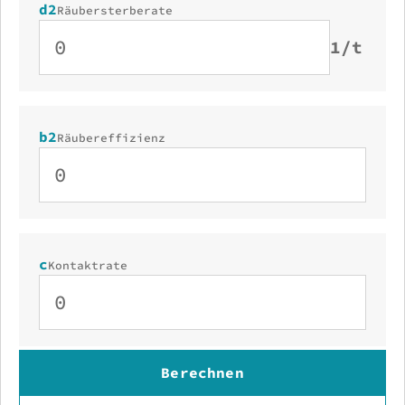
d2
Räubersterberate
1/t
b2
Räubereffizienz
c
Kontaktrate
Berechnen