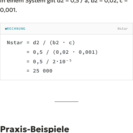
In einem System gilt d2 = 0,5 / a, b2 = 0,02, c =
0,001.
RECHNUNG
Nstar
Nstar = d2 / (b2 · c)
      = 0,5 / (0,02 · 0,001)
      = 0,5 / 2·10⁻⁵
      = 25 000
Praxis-Beispiele