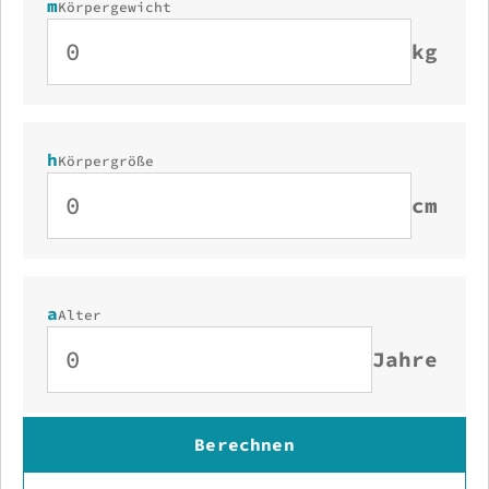
m
Körpergewicht
kg
h
Körpergröße
cm
a
Alter
Jahre
Berechnen