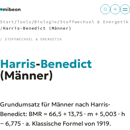
mibeon
Start
/
Tools
/
Biologie
/
Stoffwechsel & Energetik
/
Harris-Benedict (Männer)
/ STOFFWECHSEL & ENERGETIK
/
NAVIGATION
Harris
-
Benedict
Start
01
MB
(Männer)
02
Projekte
03
Leistungen
04
Docs
05
Tools
06
Grundumsatz für Männer nach Harris-
Welten
07
Benedict: BMR = 66,5 + 13,75 · m + 5,003 · h
− 6,775 · a. Klassische Formel von 1919.