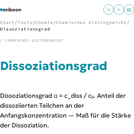
mibeon
Start
/
Tools
/
Chemie
/
Chemisches Gleichgewicht
/
Dissoziationsgrad
/ CHEMISCHES GLEICHGEWICHT
/
NAVIGATION
Dissoziationsgrad
Start
01
MB
02
Projekte
03
Leistungen
04
Dissoziationsgrad α = c_diss / c₀. Anteil der
Docs
05
Tools
dissoziierten Teilchen an der
06
Welten
07
Anfangskonzentration — Maß für die Stärke
der Dissoziation.