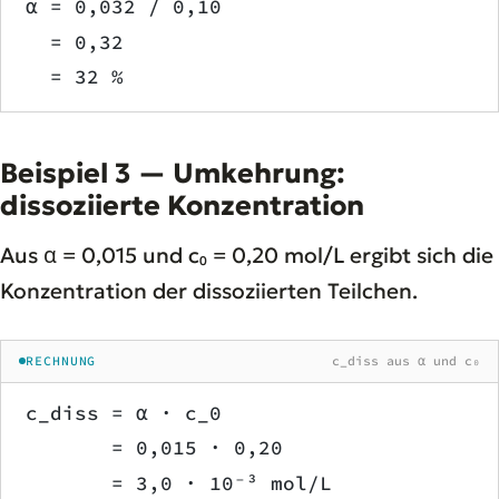
α = 0,032 / 0,10
  = 0,32
  = 32 %
Beispiel 3 — Umkehrung:
dissoziierte Konzentration
Aus α = 0,015 und c₀ = 0,20 mol/L ergibt sich die
Konzentration der dissoziierten Teilchen.
RECHNUNG
c_diss aus α und c₀
c_diss = α · c_0
       = 0,015 · 0,20
       = 3,0 · 10⁻³ mol/L