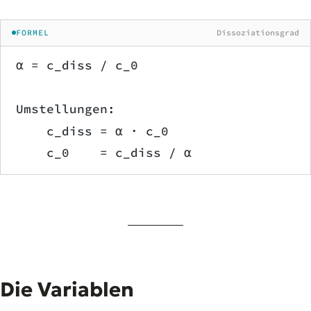
FORMEL
Dissoziationsgrad
α = c_diss / c_0
Umstellungen:
    c_diss = α · c_0
    c_0    = c_diss / α
Die Variablen