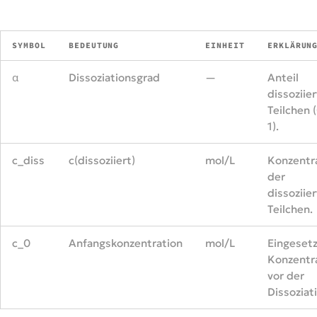
SYMBOL
BEDEUTUNG
EINHEIT
ERKLÄRUN
α
Dissoziationsgrad
—
Anteil
dissoziier
Teilchen 
1).
c_diss
c(dissoziiert)
mol/L
Konzentr
der
dissoziie
Teilchen.
c_0
Anfangskonzentration
mol/L
Eingeset
Konzentr
vor der
Dissoziat