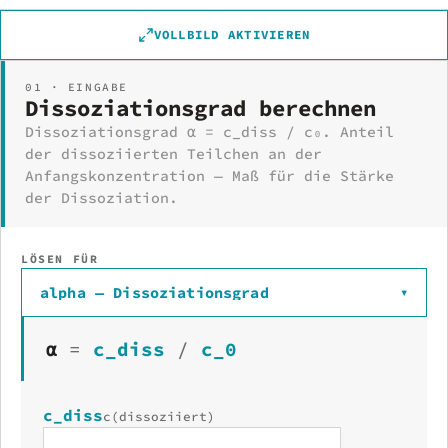
VOLLBILD AKTIVIEREN
01 · EINGABE
Dissoziationsgrad berechnen
Dissoziationsgrad α = c_diss / c₀. Anteil
der dissoziierten Teilchen an der
Anfangskonzentration — Maß für die Stärke
der Dissoziation.
LÖSEN FÜR
alpha — Dissoziationsgrad
▾
α
=
c_diss
/
c_0
c_diss
c(dissoziiert)