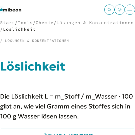
mibeon
Start
/
Tools
/
Chemie
/
Lösungen & Konzentrationen
/
Löslichkeit
/ LÖSUNGEN & KONZENTRATIONEN
/
NAVIGATION
Löslichkeit
Start
01
MB
02
Projekte
03
Leistungen
04
Die Löslichkeit L = m_Stoff / m_Wasser · 100
Docs
05
Tools
gibt an, wie viel Gramm eines Stoffes sich in
06
Welten
07
100 g Wasser lösen lassen.