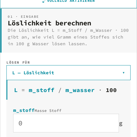
VOLLBILD AKTIVIEREN
01 · EINGABE
Löslichkeit berechnen
Die Löslichkeit L = m_Stoff / m_Wasser · 100
gibt an, wie viel Gramm eines Stoffes sich
in 100 g Wasser lösen lassen.
LÖSEN FÜR
L — Löslichkeit
▾
L
=
m_stoff
/
m_wasser
·
100
m_stoff
Masse Stoff
g