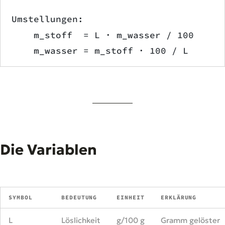
Umstellungen:
    m_stoff  = L · m_wasser / 100
    m_wasser = m_stoff · 100 / L
Die Variablen
SYMBOL
BEDEUTUNG
EINHEIT
ERKLÄRUNG
L
Löslichkeit
g/100 g
Gramm gelöster