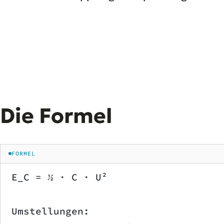
Die Formel
FORMEL
E_C = ½ · C · U²
Umstellungen: