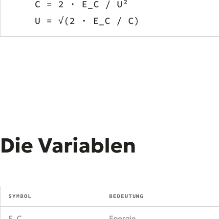
    C = 2 · E_C / U²
    U = √(2 · E_C / C)
Die Variablen
SYMBOL
BEDEUTUNG
E_C
Energie