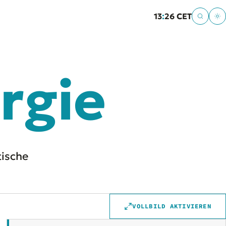
13
:
26 CET
rgie
tische
VOLLBILD AKTIVIEREN