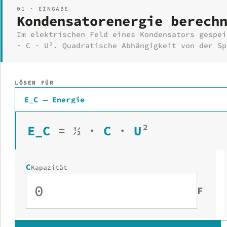
01 · EINGABE
Kondensatorenergie berech
Im elektrischen Feld eines Kondensators gespei
· C · U². Quadratische Abhängigkeit von der Sp
LÖSEN FÜR
E_C — Energie
E_C
=
½
·
C
·
U
²
C
Kapazität
F