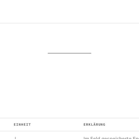
EINHEIT
ERKLÄRUNG
J
Im Feld gespeicherte En