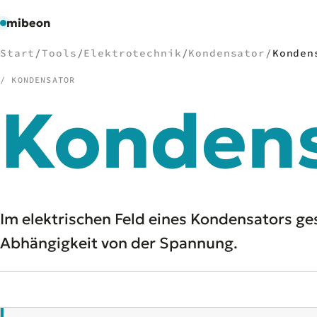
mibeon
Start
/
Tools
/
Elektrotechnik
/
Kondensator
/
Konden
/ KONDENSATOR
Kondens
/
NAVIGATION
Start
01
MB
02
Projekte
03
Leistungen
04
Im elektrischen Feld eines Kondensators ges
Docs
05
Abhängigkeit von der Spannung.
Tools
06
Welten
07