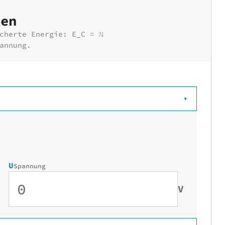
nen
cherte Energie: E_C = ½
annung.
▾
U
Spannung
V