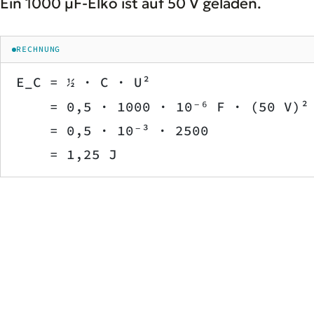
Ein 1000 µF-Elko ist auf 50 V geladen.
RECHNUNG
E_C = ½ · C · U²
    = 0,5 · 1000 · 10⁻⁶ F · (50 V)²
    = 0,5 · 10⁻³ · 2500
    = 1,25 J