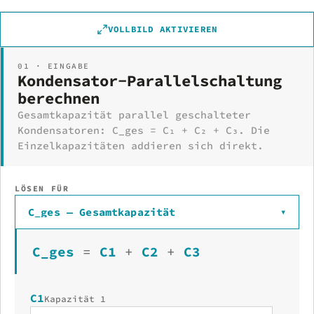
VOLLBILD AKTIVIEREN
01 · EINGABE
Kondensator-Parallelschaltung
berechnen
Gesamtkapazität parallel geschalteter
Kondensatoren: C_ges = C₁ + C₂ + C₃. Die
Einzelkapazitäten addieren sich direkt.
LÖSEN FÜR
C_ges — Gesamtkapazität
▾
C_ges
=
C1
+
C2
+
C3
C1
Kapazität 1