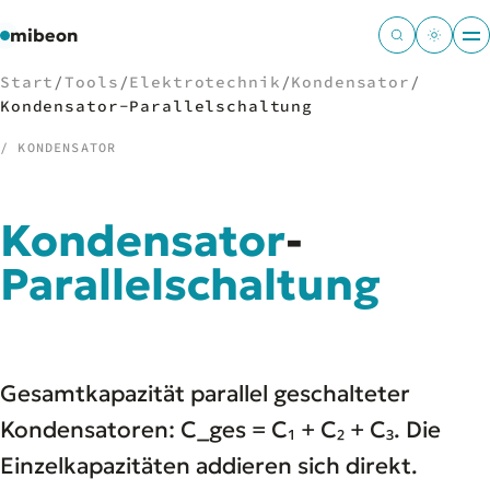
mibeon
Start
/
Tools
/
Elektrotechnik
/
Kondensator
/
Kondensator-Parallelschaltung
/ KONDENSATOR
/
NAVIGATION
Kondensator
-
Start
01
MB
Parallelschaltung
02
Projekte
03
Leistungen
04
Docs
05
Tools
06
Gesamtkapazität parallel geschalteter
Welten
07
Kondensatoren: C_ges = C₁ + C₂ + C₃. Die
Einzelkapazitäten addieren sich direkt.