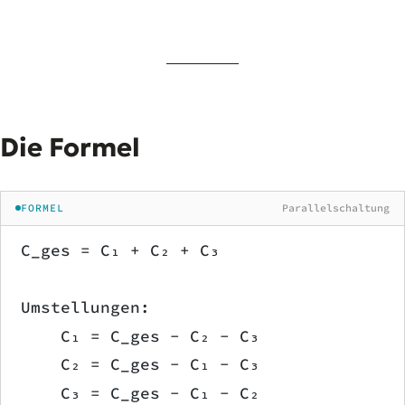
Die Formel
FORMEL
Parallelschaltung
C_ges = C₁ + C₂ + C₃
Umstellungen:
    C₁ = C_ges − C₂ − C₃
    C₂ = C_ges − C₁ − C₃
    C₃ = C_ges − C₁ − C₂