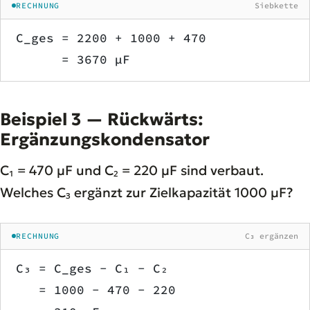
RECHNUNG
Siebkette
C_ges = 2200 + 1000 + 470
      = 3670 µF
Beispiel 3 — Rückwärts:
Ergänzungskondensator
C₁ = 470 µF und C₂ = 220 µF sind verbaut.
Welches C₃ ergänzt zur Zielkapazität 1000 µF?
RECHNUNG
C₃ ergänzen
C₃ = C_ges − C₁ − C₂
   = 1000 − 470 − 220