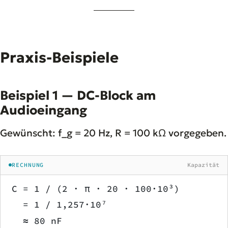
Praxis-Beispiele
Beispiel 1 — DC-Block am
Audioeingang
Gewünscht: f_g = 20 Hz, R = 100 kΩ vorgegeben.
RECHNUNG
Kapazität
C = 1 / (2 · π · 20 · 100·10³)
  = 1 / 1,257·10⁷
  ≈ 80 nF