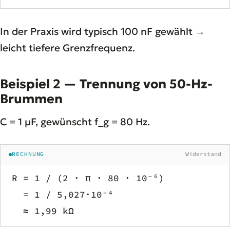
In der Praxis wird typisch 100 nF gewählt →
leicht tiefere Grenzfrequenz.
Beispiel 2 — Trennung von 50-Hz-
Brummen
C = 1 µF, gewünscht f_g = 80 Hz.
RECHNUNG
Widerstand
R = 1 / (2 · π · 80 · 10⁻⁶)
  = 1 / 5,027·10⁻⁴
  ≈ 1,99 kΩ