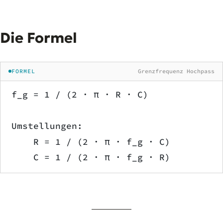
Die Formel
FORMEL
Grenzfrequenz Hochpass
f_g = 1 / (2 · π · R · C)
Umstellungen:
    R = 1 / (2 · π · f_g · C)
    C = 1 / (2 · π · f_g · R)