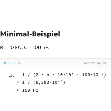
Minimal-Beispiel
R = 10 kΩ, C = 100 nF.
RECHNUNG
Grenzfrequenz
f_g = 1 / (2 · π · 10·10³ · 100·10⁻⁹)
    = 1 / (6,283·10⁻³)
    ≈ 159 Hz