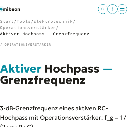
mibeon
Start
/
Tools
/
Elektrotechnik
/
Operationsverstärker
/
Aktiver Hochpass — Grenzfrequenz
/ OPERATIONSVERSTÄRKER
/
NAVIGATION
Start
01
Aktiver
Hochpass
—
MB
02
Grenzfrequenz
Projekte
03
Leistungen
04
Docs
05
Tools
06
Welten
3-dB-Grenzfrequenz eines aktiven RC-
07
Hochpass mit Operationsverstärker: f_g = 1 /