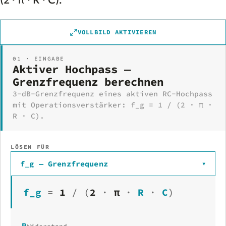
(2 · π · R · C).
VOLLBILD AKTIVIEREN
01 · EINGABE
Aktiver Hochpass —
Grenzfrequenz berechnen
3-dB-Grenzfrequenz eines aktiven RC-Hochpass
mit Operationsverstärker: f_g = 1 / (2 · π ·
R · C).
LÖSEN FÜR
f_g — Grenzfrequenz
▾
f_g
=
1
/
(
2
·
π
·
R
·
C
)
R
Widerstand