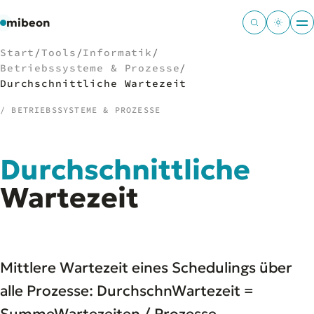
mibeon
Start
/
Tools
/
Informatik
/
Betriebssysteme & Prozesse
/
Durchschnittliche Wartezeit
/ BETRIEBSSYSTEME & PROZESSE
/
NAVIGATION
Start
01
Durchschnittliche
MB
02
Wartezeit
Projekte
03
Leistungen
04
Docs
05
Tools
06
Welten
Mittlere Wartezeit eines Schedulings über
07
alle Prozesse: DurchschnWartezeit =