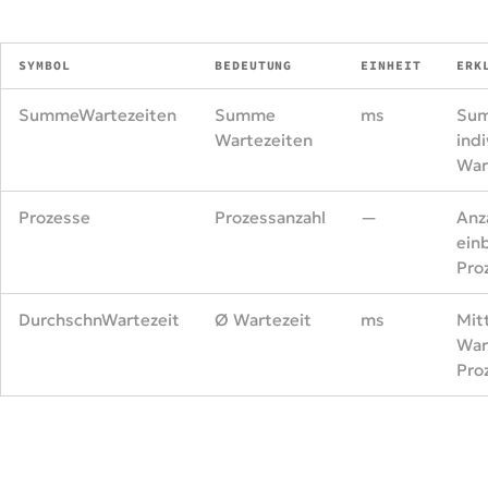
SYMBOL
BEDEUTUNG
EINHEIT
ERK
SummeWartezeiten
Summe
ms
Sum
Wartezeiten
indi
War
Prozesse
Prozessanzahl
—
Anz
ein
Pro
DurchschnWartezeit
Ø Wartezeit
ms
Mit
War
Pro