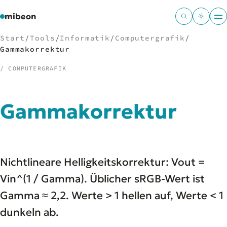
mibeon
Start
/
Tools
/
Informatik
/
Computergrafik
/
Gammakorrektur
/ COMPUTERGRAFIK
/
NAVIGATION
Gammakorrektur
Start
01
MB
02
Projekte
03
Leistungen
04
Nichtlineare Helligkeitskorrektur: Vout =
Docs
05
Tools
Vin^(1 / Gamma). Üblicher sRGB-Wert ist
06
Welten
07
Gamma ≈ 2,2. Werte > 1 hellen auf, Werte < 1
dunkeln ab.