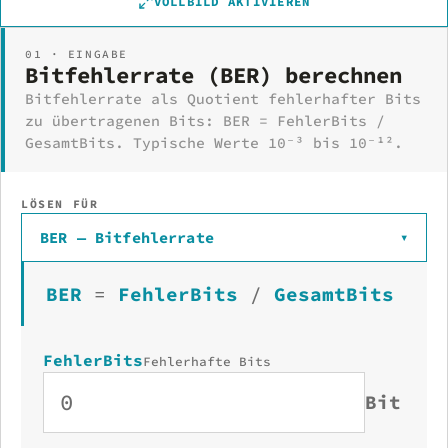
VOLLBILD AKTIVIEREN
01 · EINGABE
Bitfehlerrate (BER) berechnen
Bitfehlerrate als Quotient fehlerhafter Bits
zu übertragenen Bits: BER = FehlerBits /
GesamtBits. Typische Werte 10⁻³ bis 10⁻¹².
LÖSEN FÜR
BER — Bitfehlerrate
▾
BER
=
FehlerBits
/
GesamtBits
FehlerBits
Fehlerhafte Bits
Bit