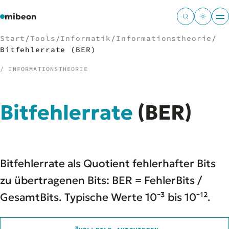
mibeon
Start
/
Tools
/
Informatik
/
Informationstheorie
/
Bitfehlerrate (BER)
/ INFORMATIONSTHEORIE
/
NAVIGATION
Bitfehlerrate
(BER)
Start
01
MB
02
Projekte
03
Leistungen
04
Bitfehlerrate als Quotient fehlerhafter Bits
Docs
05
Tools
zu übertragenen Bits: BER = FehlerBits /
06
Welten
07
GesamtBits. Typische Werte 10⁻³ bis 10⁻¹².