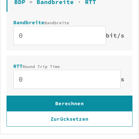
BDP
=
Bandbreite
·
RTT
Bandbreite
Bandbreite
bit/s
RTT
Round Trip Time
s
Berechnen
Zurücksetzen