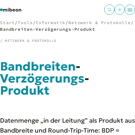
mibeon
Start
/
Tools
/
Informatik
/
Netzwerk & Protokolle
/
Bandbreiten-Verzögerungs-Produkt
/ NETZWERK & PROTOKOLLE
/
NAVIGATION
Bandbreiten
-
Start
01
MB
Verzögerungs
-
02
Projekte
03
Produkt
Leistungen
04
Docs
05
Tools
06
Welten
07
Datenmenge „in der Leitung” als Produkt aus
Bandbreite und Round-Trip-Time: BDP =