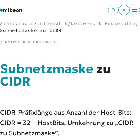
mibeon
Start
/
Tools
/
Informatik
/
Netzwerk & Protokolle
/
Subnetzmaske zu CIDR
/ NETZWERK & PROTOKOLLE
/
NAVIGATION
Subnetzmaske
zu
Start
01
MB
CIDR
02
Projekte
03
Leistungen
04
Docs
05
Tools
06
CIDR-Präfixlänge aus Anzahl der Host-Bits:
Welten
07
CIDR = 32 − HostBits. Umkehrung zu „CIDR
zu Subnetzmaske”.