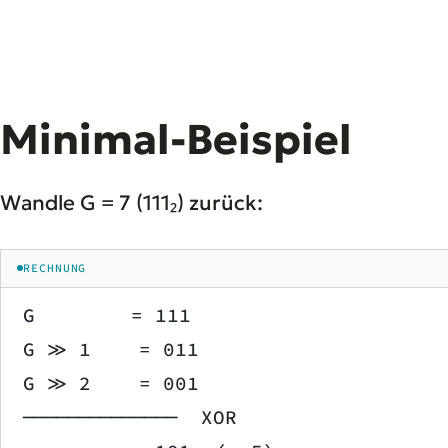
Minimal-Beispiel
Wandle G = 7 (111₂) zurück:
RECHNUNG
G        = 111
G ≫ 1    = 011
G ≫ 2    = 001
──────────────  XOR