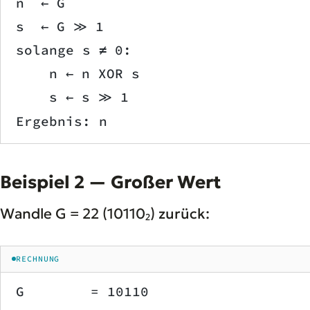
n  ← G
s  ← G ≫ 1
solange s ≠ 0:
    n ← n XOR s
    s ← s ≫ 1
Ergebnis: n
Beispiel 2 — Großer Wert
Wandle G = 22 (10110₂) zurück:
RECHNUNG
G        = 10110