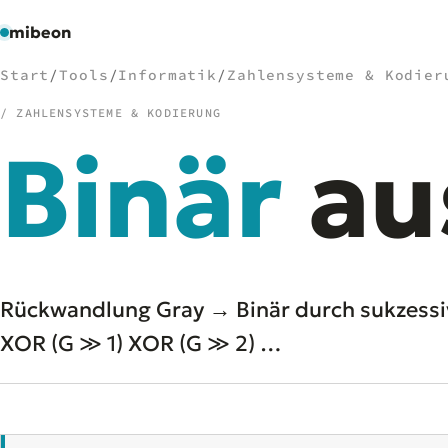
mibeon
Start
/
Tools
/
Informatik
/
Zahlensysteme & Kodier
/ ZAHLENSYSTEME & KODIERUNG
Binär
au
/
NAVIGATION
Start
01
MB
02
Projekte
03
Leistungen
04
Rückwandlung Gray → Binär durch sukzessiv
Docs
05
XOR (G ≫ 1) XOR (G ≫ 2) …
Tools
06
Welten
07