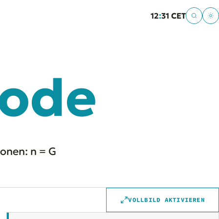
12
:
31 CET
ode
onen: n = G
VOLLBILD AKTIVIEREN