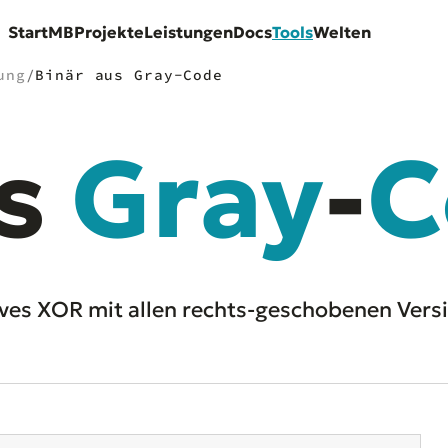
Start
MB
Projekte
Leistungen
Docs
Tools
Welten
ung
/
Binär aus Gray-Code
s
Gray
-
C
es XOR mit allen rechts-geschobenen Versi