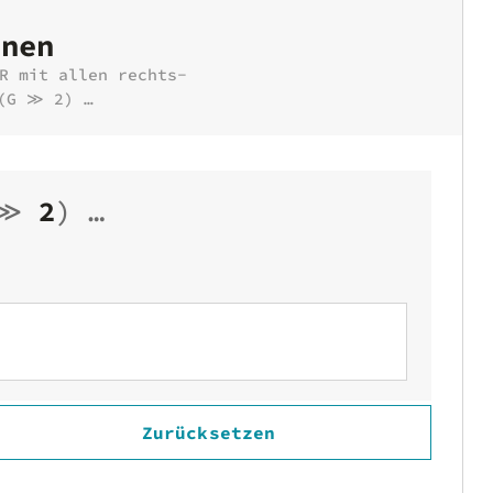
hnen
R mit allen rechts-
 (G ≫ 2) …
≫
2
)
…
Zurücksetzen