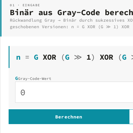
01 · EINGABE
Binär aus Gray-Code berec
Rückwandlung Gray → Binär durch sukzessives XO
geschobenen Versionen: n = G XOR (G ≫ 1) XOR
n
=
G
XOR
(
G
≫
1
)
XOR
(
G
G
Gray-Code-Wert
Berechnen