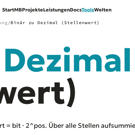
Start
MB
Projekte
Leistungen
Docs
Tools
Welten
ung
/
Binär zu Dezimal (Stellenwert)
Dezimal
wert)
t = bit · 2^pos. Über alle Stellen aufsummie