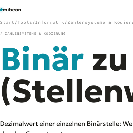
mibeon
Start
/
Tools
/
Informatik
/
Zahlensysteme & Kodier
/ ZAHLENSYSTEME & KODIERUNG
Binär
zu
/
NAVIGATION
Start
01
MB
(Stellen
02
Projekte
03
Leistungen
04
Docs
05
Tools
06
Welten
07
Dezimalwert einer einzelnen Binärstelle: Wer