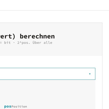
wert) berechnen
= bit · 2^pos. Über alle
▾
pos
Position