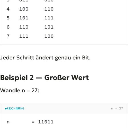
4   100     110
5   101     111
6   110     101
7   111     100
Jeder Schritt ändert genau ein Bit.
Beispiel 2 — Großer Wert
Wandle n = 27:
RECHNUNG
n = 27
n       = 11011