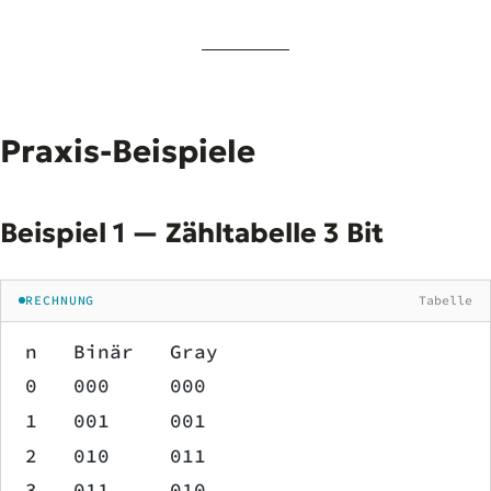
Praxis-Beispiele
Beispiel 1 — Zähltabelle 3 Bit
RECHNUNG
Tabelle
n   Binär   Gray
0   000     000
1   001     001
2   010     011
3   011     010