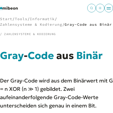
mibeon
Start
/
Tools
/
Informatik
/
Zahlensysteme & Kodierung
/
Gray-Code aus Binär
/ ZAHLENSYSTEME & KODIERUNG
/
NAVIGATION
Gray
-
Code
aus
Binär
Start
01
MB
02
Projekte
03
Leistungen
04
Der Gray-Code wird aus dem Binärwert mit G
Docs
05
Tools
= n XOR (n ≫ 1) gebildet. Zwei
06
Welten
07
aufeinanderfolgende Gray-Code-Werte
unterscheiden sich genau in einem Bit.