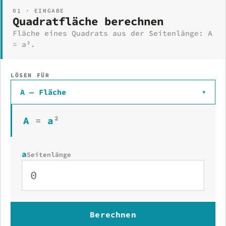
01 · EINGABE
Quadratfläche berechnen
Fläche eines Quadrats aus der Seitenlänge: A
= a².
LÖSEN FÜR
A — Fläche
▾
A
=
a
²
a
Seitenlänge
Berechnen