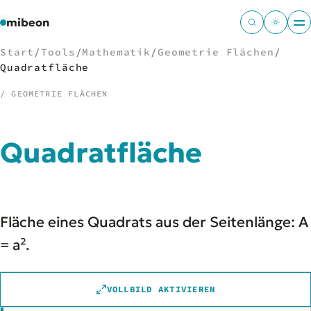
mibeon
Start
/
Tools
/
Mathematik
/
Geometrie Flächen
/
Quadratfläche
/ GEOMETRIE FLÄCHEN
/
NAVIGATION
Quadratfläche
Start
01
MB
02
Projekte
03
Leistungen
04
Fläche eines Quadrats aus der Seitenlänge: A
Docs
05
Tools
= a².
06
Welten
07
VOLLBILD AKTIVIEREN