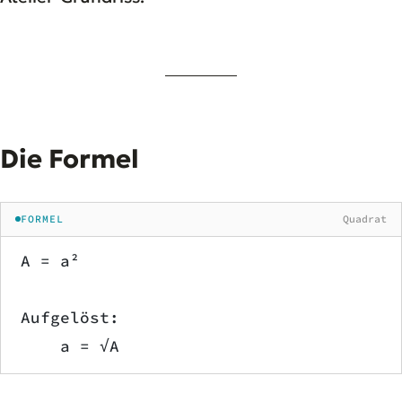
Die Formel
FORMEL
Quadrat
A = a²
Aufgelöst:
    a = √A