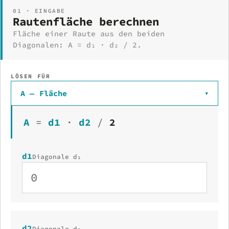
01 · EINGABE
Rautenfläche berechnen
Fläche einer Raute aus den beiden
Diagonalen: A = d₁ · d₂ / 2.
LÖSEN FÜR
A — Fläche
▾
A
=
d1
·
d2
/
2
d1
Diagonale d₁
d2
Diagonale d₂