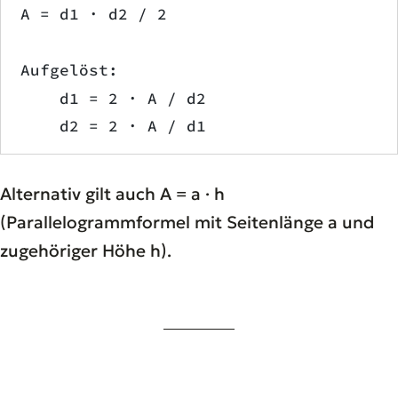
A = d1 · d2 / 2
Aufgelöst:
    d1 = 2 · A / d2
    d2 = 2 · A / d1
Alternativ gilt auch A = a · h
(Parallelogrammformel mit Seitenlänge a und
zugehöriger Höhe h).