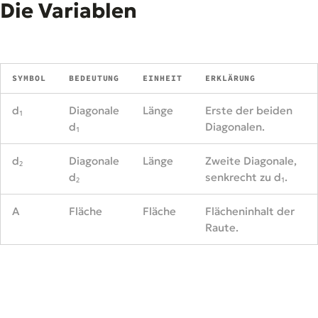
Die Variablen
SYMBOL
BEDEUTUNG
EINHEIT
ERKLÄRUNG
d₁
Diagonale
Länge
Erste der beiden
d₁
Diagonalen.
d₂
Diagonale
Länge
Zweite Diagonale,
d₂
senkrecht zu d₁.
A
Fläche
Fläche
Flächeninhalt der
Raute.