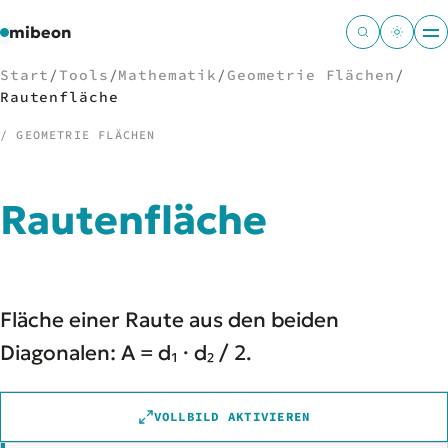
mibeon
Start
/
Tools
/
Mathematik
/
Geometrie Flächen
/
Rautenfläche
/ GEOMETRIE FLÄCHEN
/
NAVIGATION
Rautenfläche
Start
01
MB
02
Projekte
03
Leistungen
04
Fläche einer Raute aus den beiden
Docs
05
Tools
Diagonalen: A = d₁ · d₂ / 2.
06
Welten
07
VOLLBILD AKTIVIEREN