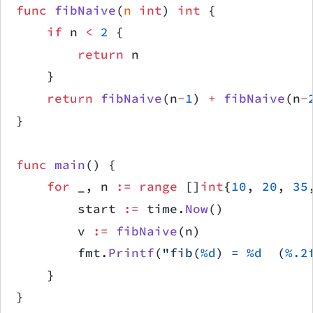
func
 fibNaive
(
n
 int
) 
int
 {
    if
 n 
<
 2
 {
        return
 n
    }
    return
 fibNaive
(n
-
1
) 
+
 fibNaive
(n
-
}
func
 main
() {
    for
 _, n 
:=
 range
 []
int
{
10
, 
20
, 
35
        start 
:=
 time.
Now
()
        v 
:=
 fibNaive
(n)
        fmt.
Printf
(
"fib(
%d
) = 
%d
  (
%.2
    }
}