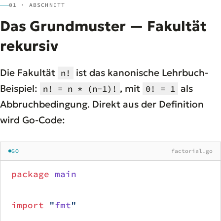
01 · ABSCHNITT
Das Grundmuster — Fakultät
rekursiv
Die Fakultät
ist das kanonische Lehrbuch-
n!
Beispiel:
, mit
als
n! = n * (n-1)!
0! = 1
Abbruchbedingung. Direkt aus der Definition
wird Go-Code:
GO
factorial.go
package
 main
import
 "
fmt
"