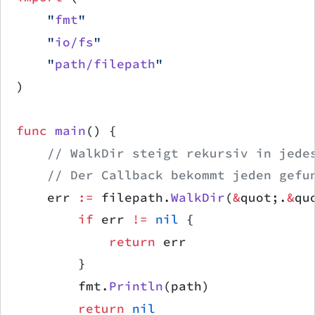
    "
fmt
"
    "
io/fs
"
    "
path/filepath
"
)
func
 main
() {
    // WalkDir steigt rekursiv in jede
    // Der Callback bekommt jeden gefu
    err 
:=
 filepath.
WalkDir
(
&
quot;.
&
qu
        if
 err 
!=
 nil
 {
            return
 err
        }
        fmt.
Println
(path)
        return
 nil