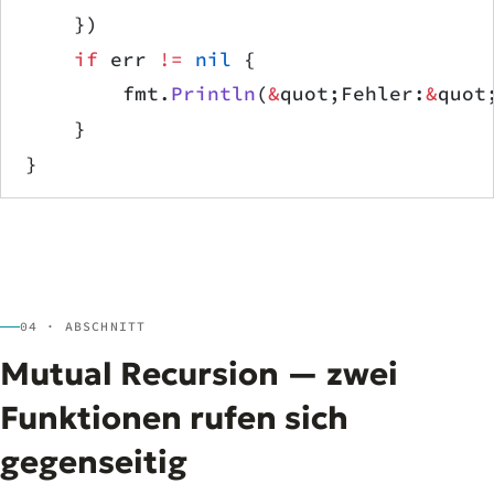
    })
    if
 err 
!=
 nil
 {
        fmt.
Println
(
&
quot;Fehler:
&
quot
    }
}
04 · ABSCHNITT
Mutual Recursion — zwei
Funktionen rufen sich
gegenseitig