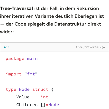
Tree-Traversal
ist der Fall, in dem Rekursion
ihrer iterativen Variante deutlich überlegen ist
— der Code spiegelt die Datenstruktur direkt
wider:
GO
tree_traversal.go
package
 main
import
 "
fmt
"
type
 Node
 struct
 {
    Value    
int
    Children []
*
Node