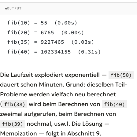
OUTPUT
fib(10) = 55  (0.00s)
fib(20) = 6765  (0.00s)
fib(35) = 9227465  (0.03s)
fib(40) = 102334155  (0.31s)
Die Laufzeit explodiert exponentiell —
fib(50)
dauert schon Minuten. Grund: dieselben Teil-
Probleme werden vielfach neu berechnet
(
wird beim Berechnen von
fib(38)
fib(40)
zweimal aufgerufen, beim Berechnen von
nochmal, usw.). Die Lösung —
fib(39)
Memoization — folgt in Abschnitt 9.