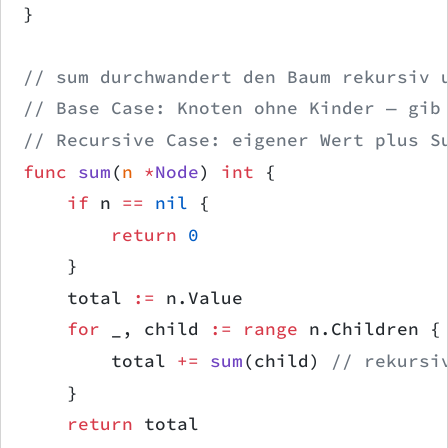
}
// sum durchwandert den Baum rekursiv 
// Base Case: Knoten ohne Kinder — gib
// Recursive Case: eigener Wert plus S
func
 sum
(
n
 *
Node
) 
int
 {
    if
 n 
==
 nil
 {
        return
 0
    }
    total 
:=
 n.Value
    for
 _, child 
:=
 range
 n.Children {
        total 
+=
 sum
(child) 
// rekursi
    }
    return
 total