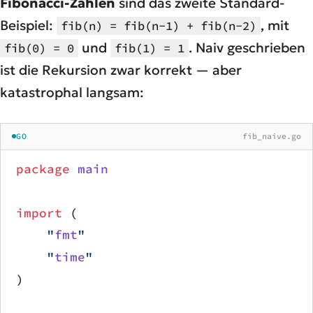
Fibonacci-Zahlen
sind das zweite Standard-
Beispiel:
, mit
fib(n) = fib(n-1) + fib(n-2)
und
. Naiv geschrieben
fib(0) = 0
fib(1) = 1
ist die Rekursion zwar korrekt — aber
katastrophal langsam:
GO
fib_naive.go
package
 main
import
 (
    "
fmt
"
    "
time
"
)