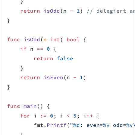
    }
    return
 isOdd
(n 
-
 1
) 
// delegiert a
}
func
 isOdd
(
n
 int
) 
bool
 {
    if
 n 
==
 0
 {
        return
 false
    }
    return
 isEven
(n 
-
 1
)
}
func
 main
() {
    for
 i 
:=
 0
; i 
<
 5
; i
++
 {
        fmt.
Printf
(
"
%d
: even=
%v
 odd=
%v
    }