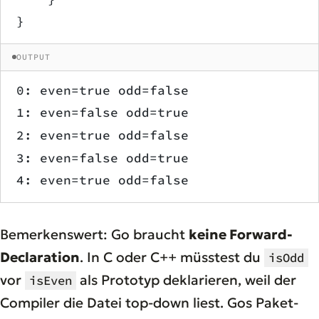
}
OUTPUT
0: even=true odd=false
1: even=false odd=true
2: even=true odd=false
3: even=false odd=true
4: even=true odd=false
Bemerkenswert: Go braucht
keine Forward-
Declaration
. In C oder C++ müsstest du
isOdd
vor
als Prototyp deklarieren, weil der
isEven
Compiler die Datei top-down liest. Gos Paket-