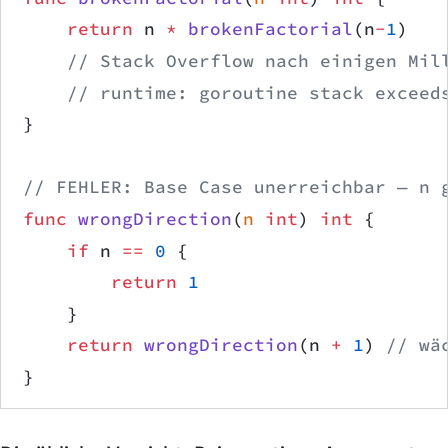
    return
 n 
*
 brokenFactorial
(n
-
1
)
    // Stack Overflow nach einigen Mil
    // runtime: goroutine stack exceed
}
// FEHLER: Base Case unerreichbar — n 
func
 wrongDirection
(
n
 int
) 
int
 {
    if
 n 
==
 0
 {
        return
 1
    }
    return
 wrongDirection
(n 
+
 1
) 
// wä
}