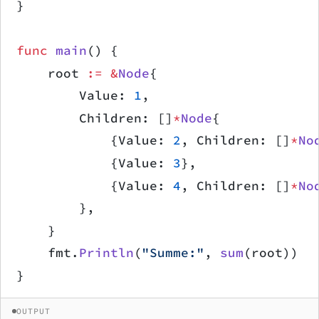
}
func
 main
() {
    root 
:=
 &
Node
{
        Value: 
1
,
        Children: []
*
Node
{
            {Value: 
2
, Children: []
*
No
            {Value: 
3
},
            {Value: 
4
, Children: []
*
No
        },
    }
    fmt.
Println
(
"Summe:"
, 
sum
(root))
}
OUTPUT