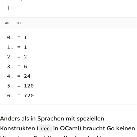
}
OUTPUT
0! = 1
1! = 1
2! = 2
3! = 6
4! = 24
5! = 120
6! = 720
Anders als in Sprachen mit speziellen
Konstrukten (
in OCaml) braucht Go keinen
rec