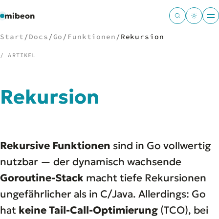
mibeon
Start
/
Docs
/
Go
/
Funktionen
/
Rekursion
/ ARTIKEL
/
NAVIGATION
Rekursion
Start
01
MB
02
Projekte
03
Rekursive Funktionen
sind in Go vollwertig
Leistungen
04
Docs
nutzbar — der dynamisch wachsende
05
Tools
06
Goroutine-Stack
macht tiefe Rekursionen
Welten
07
ungefährlicher als in C/Java. Allerdings: Go
hat
keine Tail-Call-Optimierung
(TCO), bei