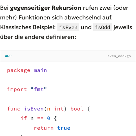
Bei
gegenseitiger Rekursion
rufen zwei (oder
mehr) Funktionen sich abwechselnd auf.
Klassisches Beispiel:
und
jeweils
isEven
isOdd
über die andere definieren:
GO
even_odd.go
package
 main
import
 "
fmt
"
func
 isEven
(
n
 int
) 
bool
 {
    if
 n 
==
 0
 {
        return
 true