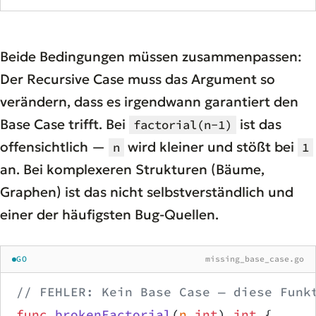
Beide Bedingungen müssen zusammenpassen:
Der Recursive Case muss das Argument so
verändern, dass es irgendwann
garantiert
den
Base Case trifft. Bei
ist das
factorial(n-1)
offensichtlich —
wird kleiner und stößt bei
n
1
an. Bei komplexeren Strukturen (Bäume,
Graphen) ist das nicht selbstverständlich und
einer der häufigsten Bug-Quellen.
GO
missing_base_case.go
// FEHLER: Kein Base Case — diese Funk
func
 brokenFactorial
(
n
 int
) 
int
 {