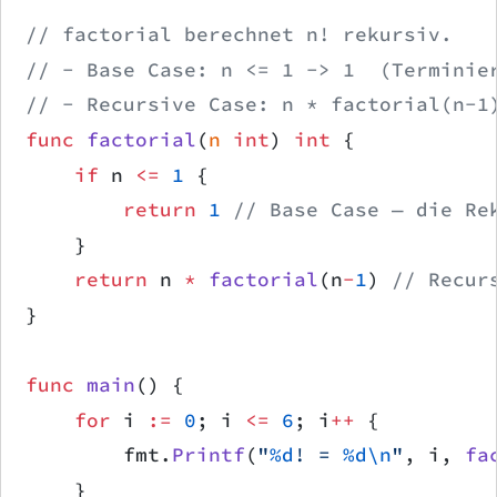
// factorial berechnet n! rekursiv.
// - Base Case: n <= 1 -> 1  (Terminie
// - Recursive Case: n * factorial(n-1
func
 factorial
(
n
 int
) 
int
 {
    if
 n 
<=
 1
 {
        return
 1
 // Base Case — die Re
    }
    return
 n 
*
 factorial
(n
-
1
) 
// Recur
}
func
 main
() {
    for
 i 
:=
 0
; i 
<=
 6
; i
++
 {
        fmt.
Printf
(
"
%d
! = 
%d\n
"
, i, 
fa
    }