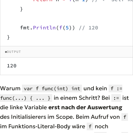
    }
    fmt.
Println
(
f
(
5
)) 
// 120
}
OUTPUT
120
Warum
und kein
var f func(int) int
f :=
in einem Schritt? Bei
ist
func(...) { ... }
:=
die linke Variable
erst nach der Auswertung
des Initialisierers im Scope. Beim Aufruf von
f
im Funktions-Literal-Body wäre
noch
f