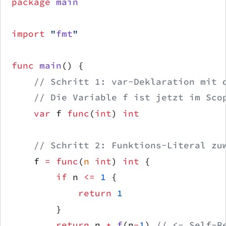
package
 main
import
 "
fmt
"
func
 main
() {
    // Schritt 1: var-Deklaration mit 
    // Die Variable f ist jetzt im Sco
    var
 f 
func
(
int
) 
int
    // Schritt 2: Funktions-Literal zu
    f 
=
 func
(
n
 int
) 
int
 {
        if
 n 
<=
 1
 {
            return
 1
        }
        return
 n 
*
 f
(n
-
1
) 
// <- Self-R