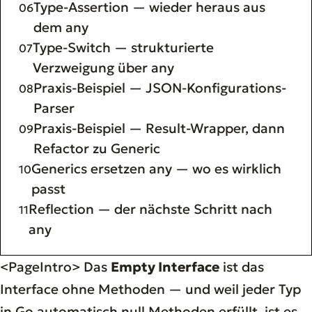
Type-Assertion — wieder heraus aus
dem any
Type-Switch — strukturierte
Verzweigung über any
Praxis-Beispiel — JSON-Konfigurations-
Parser
Praxis-Beispiel — Result-Wrapper, dann
Refactor zu Generic
Generics ersetzen any — wo es wirklich
passt
Reflection — der nächste Schritt nach
any
<PageIntro> Das
Empty Interface
ist das
Interface ohne Methoden — und weil
jeder
Typ
in Go automatisch null Methoden erfüllt, ist es