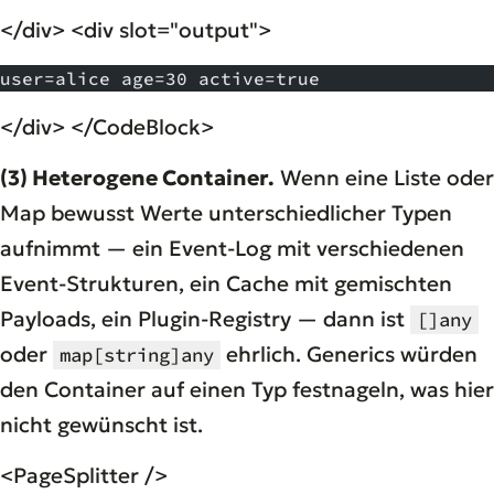
</div> <div slot="output">
user=alice age=30 active=true 
</div> </CodeBlock>
(3) Heterogene Container.
Wenn eine Liste oder
Map
bewusst
Werte unterschiedlicher Typen
aufnimmt — ein Event-Log mit verschiedenen
Event-Strukturen, ein Cache mit gemischten
Payloads, ein Plugin-Registry — dann ist
[]any
oder
ehrlich. Generics würden
map[string]any
den Container auf einen Typ festnageln, was hier
nicht
gewünscht ist.
<PageSplitter />