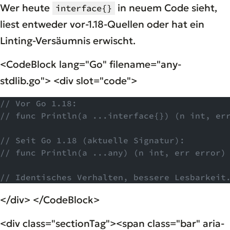
Wer heute
in neuem Code sieht,
interface{}
liest entweder vor-1.18-Quellen oder hat ein
Linting-Versäumnis erwischt.
<CodeBlock lang="Go" filename="any-
stdlib.go"> <div slot="code">
// Vor Go 1.18:
// func Println(a ...interface{}) (n int, er
// Seit Go 1.18 (aktuelle Signatur):
// func Println(a ...any) (n int, err error)
// Identisches Verhalten, bessere Lesbarkeit
</div> </CodeBlock>
<div class="sectionTag"><span class="bar" aria-