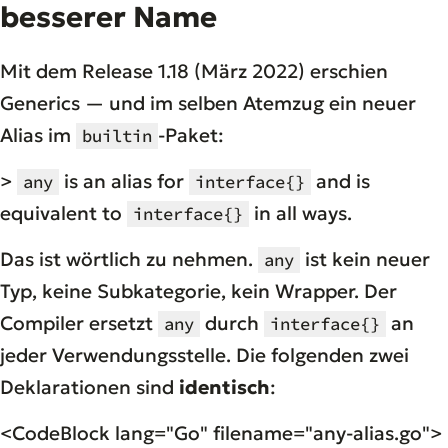
besserer Name
Mit dem Release 1.18 (März 2022) erschien
Generics — und im selben Atemzug ein neuer
Alias im
-Paket:
builtin
>
is an alias for
and is
any
interface{}
equivalent to
in all ways.
interface{}
Das ist wörtlich zu nehmen.
ist kein neuer
any
Typ, keine Subkategorie, kein Wrapper. Der
Compiler ersetzt
durch
an
any
interface{}
jeder Verwendungsstelle. Die folgenden zwei
Deklarationen sind
identisch
:
<CodeBlock lang="Go" filename="any-alias.go">