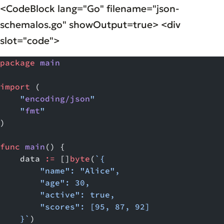
<CodeBlock lang="Go" filename="json-
schemalos.go" showOutput=true> <div
slot="code">
package
 main
import
 (
    "
encoding/json
"
    "
fmt
"
)
func
 main
() {
    data 
:=
 []
byte
(
`{
        "name": "Alice",
        "age": 30,
        "active": true,
        "scores": [95, 87, 92]
    }`
)