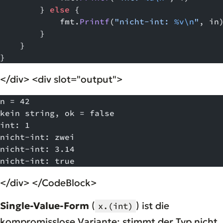
        } 
else
 {
            fmt.
Printf
(
"nicht-int: 
%v\n
"
, in
        }
    }
}
</div> <div slot="output">
n = 42
kein string, ok = false
int: 1
nicht-int: zwei
nicht-int: 3.14
nicht-int: true
</div> </CodeBlock>
Single-Value-Form
(
) ist die
x.(int)
kompromisslose Variante: stimmt der Typ nicht,