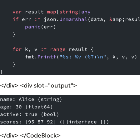
    var
 result 
map
[
string
]
any
    if
 err 
:=
 json.
Unmarshal
(data, 
&
amp;resu
        panic
(err)
    }
    for
 k, v 
:=
 range
 result {
        fmt.
Printf
(
"
%s
: 
%v
 (
%T
)
\n
"
, k, v, v)
    }
}
</div> <div slot="output">
name: Alice (string)
age: 30 (float64)
active: true (bool)
scores: [95 87 92] ([]interface {})
</div> </CodeBlock>