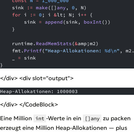
    const
 N
 =
 1_000_000
    sink 
:=
 make
([]
any
, 
0
, N)
    for
 i 
:=
 0
; i 
&
lt; N; i
++
 {
        sink 
=
 append
(sink, 
boxInt
())
    }
    runtime.
ReadMemStats
(
&
amp;m2)
    fmt.
Printf
(
"Heap-Allokationen: 
%d\n
"
, m2
    _ 
=
 sink
}
</div> <div slot="output">
Heap-Allokationen: 1000003
</div> </CodeBlock>
Eine Million
-Werte in ein
zu packen
int
[]any
erzeugt eine Million Heap-Allokationen — plus