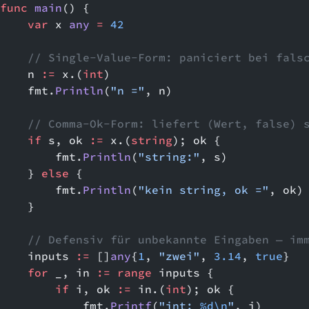
func
 main
() {
    var
 x 
any
 =
 42
    // Single-Value-Form: paniciert bei fals
    n 
:=
 x.(
int
)
    fmt.
Println
(
"n ="
, n)
    // Comma-Ok-Form: liefert (Wert, false) 
    if
 s, ok 
:=
 x.(
string
); ok {
        fmt.
Println
(
"string:"
, s)
    } 
else
 {
        fmt.
Println
(
"kein string, ok ="
, ok)
    }
    // Defensiv für unbekannte Eingaben — im
    inputs 
:=
 []
any
{
1
, 
"zwei"
, 
3.14
, 
true
}
    for
 _, in 
:=
 range
 inputs {
        if
 i, ok 
:=
 in.(
int
); ok {
            fmt.
Printf
(
"int: 
%d\n
"
, i)