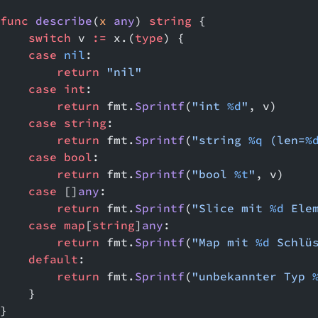
func
 describe
(
x
 any
) 
string
 {
    switch
 v 
:=
 x.(
type
) {
    case
 nil
:
        return
 "nil"
    case
 int
:
        return
 fmt.
Sprintf
(
"int 
%d
"
, v)
    case
 string
:
        return
 fmt.
Sprintf
(
"string 
%q
 (len=
%
    case
 bool
:
        return
 fmt.
Sprintf
(
"bool 
%t
"
, v)
    case
 []
any
:
        return
 fmt.
Sprintf
(
"Slice mit 
%d
 Ele
    case
 map
[
string
]
any
:
        return
 fmt.
Sprintf
(
"Map mit 
%d
 Schlü
    default
:
        return
 fmt.
Sprintf
(
"unbekannter Typ 
    }
}