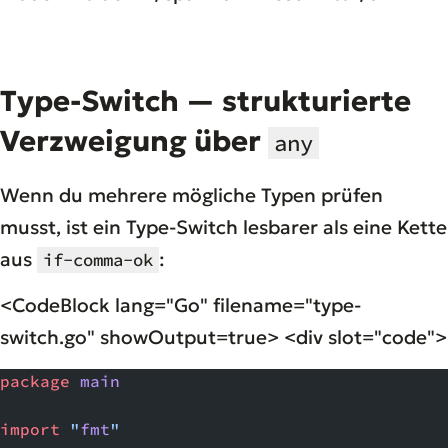
Type-Switch — strukturierte
Verzweigung über
any
Wenn du mehrere mögliche Typen prüfen
musst, ist ein Type-Switch lesbarer als eine Kette
aus
:
if-comma-ok
<CodeBlock lang="Go" filename="type-
switch.go" showOutput=true> <div slot="code">
package
 main
import
 "
fmt
"