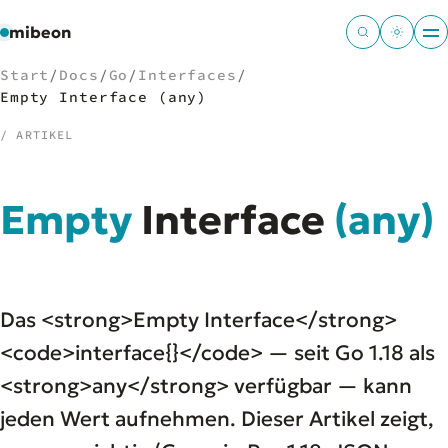
mibeon
Start
/
Docs
/
Go
/
Interfaces
/
Empty Interface (any)
/ ARTIKEL
/
NAVIGATION
Empty
Interface
(any)
Start
01
MB
02
Projekte
03
Leistungen
04
Das <strong>Empty Interface</strong>
Docs
05
Tools
<code>interface{}</code> — seit Go 1.18 als
06
Welten
07
<strong>any</strong> verfügbar — kann
jeden Wert aufnehmen. Dieser Artikel zeigt,