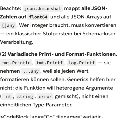
Beachte:
mappt
alle JSON-
json.Unmarshal
Zahlen auf
und alle JSON-Arrays auf
float64
. Wer Integer braucht, muss konvertieren
[]any
— ein klassischer Stolperstein bei Schema-loser
Verarbeitung.
(2) Variadische Print- und Format-Funktionen.
,
,
— sie
fmt.Println
fmt.Printf
log.Printf
nehmen
, weil sie
jeden
Wert
...any
formatieren können sollen. Generics helfen hier
nicht: die Funktion will heterogene Argumente
(
,
,
gemischt), nicht einen
int
string
error
einheitlichen Type-Parameter.
<CodeBlock lang="Go" filename="variadic-