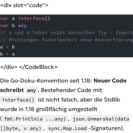
<div slot="code">
var
 a 
interface
{}
var
 b 
any
// a und b haben exakt denselben Typ — Zuwei
// Richtungen funktioniert ohne Konvertierun
a 
=
 b
b 
=
 a
</div> </CodeBlock>
Die Go-Doku-Konvention seit 1.18:
Neuer Code
schreibt
.
Bestehender Code mit
any
ist nicht falsch, aber die Stdlib
interface{}
wurde in 1.18 großflächig umgestellt
(
,
fmt.Println(a ...any)
json.Unmarshal(data
,
-Signaturen).
[]byte, v any)
sync.Map.Load