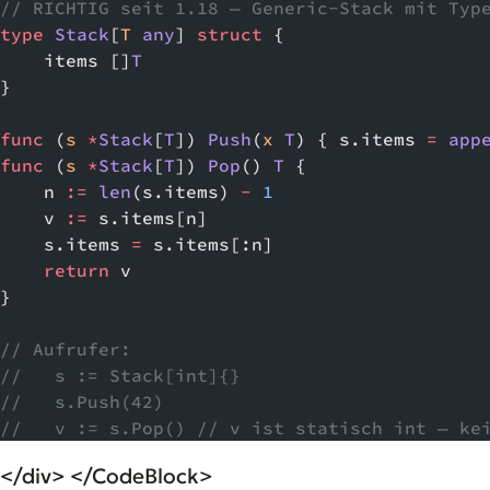
// RICHTIG seit 1.18 — Generic-Stack mit Typ
type
 Stack
[
T
 any
] 
struct
 {
    items []
T
}
func
 (
s 
*
Stack
[
T
]) 
Push
(
x
 T
) { s.items 
=
 app
func
 (
s 
*
Stack
[
T
]) 
Pop
() 
T
 {
    n 
:=
 len
(s.items) 
-
 1
    v 
:=
 s.items[n]
    s.items 
=
 s.items[:n]
    return
 v
}
// Aufrufer:
//   s := Stack[int]{}
//   s.Push(42)
//   v := s.Pop() // v ist statisch int — ke
</div> </CodeBlock>