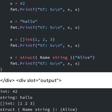
    x 
=
 42
    fmt.
Printf
(
"
%T
: 
%v\n
"
, x, x)
    x 
=
 "hallo"
    fmt.
Printf
(
"
%T
: 
%v\n
"
, x, x)
    x 
=
 []
int
{
1
, 
2
, 
3
}
    fmt.
Printf
(
"
%T
: 
%v\n
"
, x, x)
    x 
=
 struct
{ Name 
string
 }{
"Alice"
}
    fmt.
Printf
(
"
%T
: 
%v\n
"
, x, x)
}
</div> <div slot="output">
int: 42
string: hallo
[]int: [1 2 3]
struct { Name string }: {Alice}