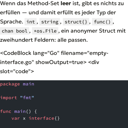
Wenn das Method-Set
leer
ist, gibt es nichts zu
erfüllen — und damit erfüllt es jeder Typ der
Sprache.
,
,
,
,
int
string
struct{}
func()
,
, ein anonymer Struct mit
chan bool
*os.File
zweihundert Feldern: alle passen.
<CodeBlock lang="Go" filename="empty-
interface.go" showOutput=true> <div
slot="code">
package
 main
import
 "
fmt
"
func
 main
() {
    var
 x 
interface
{}