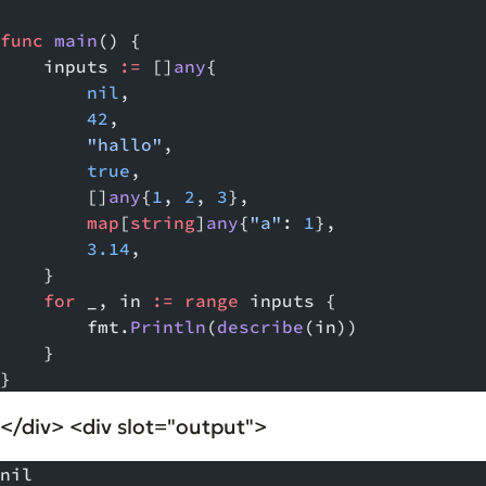
func
 main
() {
    inputs 
:=
 []
any
{
        nil
,
        42
,
        "hallo"
,
        true
,
        []
any
{
1
, 
2
, 
3
},
        map
[
string
]
any
{
"a"
: 
1
},
        3.14
,
    }
    for
 _, in 
:=
 range
 inputs {
        fmt.
Println
(
describe
(in))
    }
}
</div> <div slot="output">
nil