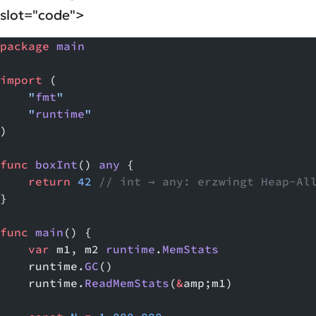
slot="code">
package
 main
import
 (
    "
fmt
"
    "
runtime
"
)
func
 boxInt
() 
any
 {
    return
 42
 // int → any: erzwingt Heap-Al
}
func
 main
() {
    var
 m1, m2 
runtime
.
MemStats
    runtime.
GC
()
    runtime.
ReadMemStats
(
&
amp;m1)