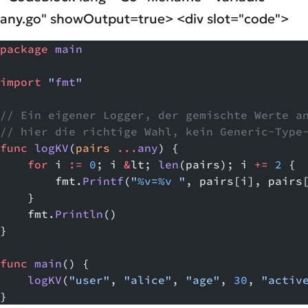
any.go" showOutput=true> <div slot="code">
package
 main
import
 "
fmt
"
// Ein eigener Logger, der gemischte Werte a
// hier die richtige Wahl, kein Generic-Type
func
 logKV
(
pairs
 ...
any
) {
    for
 i 
:=
 0
; i 
&
lt; 
len
(pairs); i 
+=
 2
 {
        fmt.
Printf
(
"
%v
=
%v
 "
, pairs[i], pairs
    }
    fmt.
Println
()
}
func
 main
() {
    logKV
(
"user"
, 
"alice"
, 
"age"
, 
30
, 
"activ
}