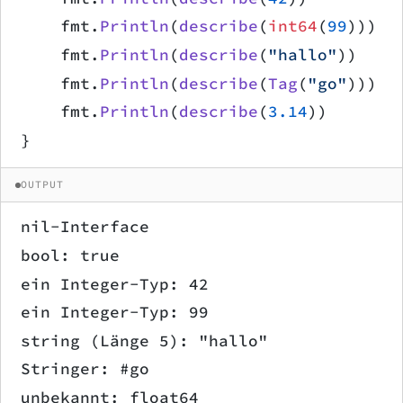
    fmt.
Println
(
describe
(
int64
(
99
)))
    fmt.
Println
(
describe
(
"hallo"
))
    fmt.
Println
(
describe
(
Tag
(
"go"
)))
    fmt.
Println
(
describe
(
3.14
))
}
OUTPUT
nil-Interface
bool: true
ein Integer-Typ: 42
ein Integer-Typ: 99
string (Länge 5): "hallo"
Stringer: #go
unbekannt: float64