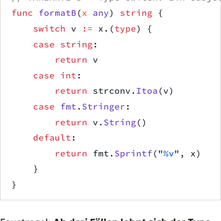
func
 formatB
(
x
 any
) 
string
 {
    switch
 v 
:=
 x.(
type
) {
    case
 string
:
        return
 v
    case
 int
:
        return
 strconv.
Itoa
(v)
    case
 fmt
.
Stringer
:
        return
 v.
String
()
    default
:
        return
 fmt.
Sprintf
(
"
%v
"
, x)
    }
}