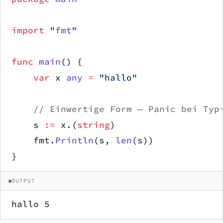
import
 "
fmt
"
func
 main
() {
    var
 x 
any
 =
 "hallo"
    // Einwertige Form — Panic bei Typ
    s 
:=
 x.(
string
)
    fmt.
Println
(s, 
len
(s))
}
OUTPUT
hallo 5