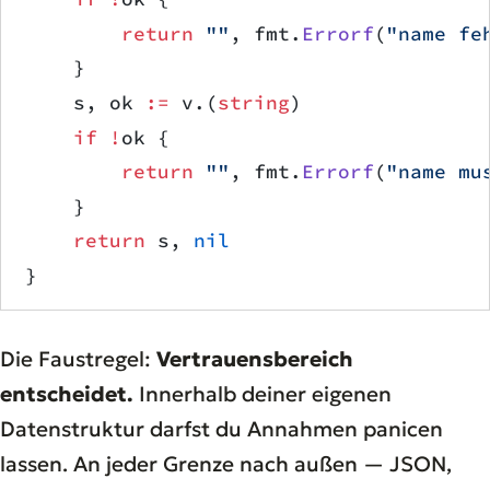
        return
 ""
, fmt.
Errorf
(
"name fe
    }
    s, ok 
:=
 v.(
string
)
    if
 !
ok {
        return
 ""
, fmt.
Errorf
(
"name mu
    }
    return
 s, 
nil
}
Die Faustregel:
Vertrauensbereich
entscheidet.
Innerhalb deiner eigenen
Datenstruktur darfst du Annahmen panicen
lassen. An jeder Grenze nach außen — JSON,