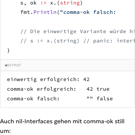
    s, ok 
:=
 x.(
string
)
    fmt.
Println
(
"comma-ok falsch:     
    // Die einwertige Variante würde h
    // s := x.(string) // panic: inter
}
OUTPUT
einwertig erfolgreich: 42
comma-ok erfolgreich:   42 true
comma-ok falsch:        "" false
Auch nil-Interfaces gehen mit comma-ok still
um: