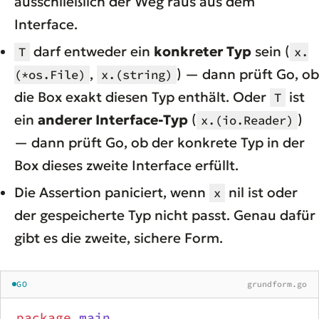
ausschließlich der Weg
raus
aus dem
Interface.
darf entweder ein
konkreter Typ
sein (
T
x.
,
) — dann prüft Go, ob
(*os.File)
x.(string)
die Box exakt diesen Typ enthält. Oder
ist
T
ein
anderer Interface-Typ
(
)
x.(io.Reader)
— dann prüft Go, ob der konkrete Typ in der
Box dieses zweite Interface erfüllt.
Die Assertion paniciert, wenn
nil ist oder
x
der gespeicherte Typ nicht passt. Genau dafür
gibt es die zweite, sichere Form.
GO
grundform.go
package
 main