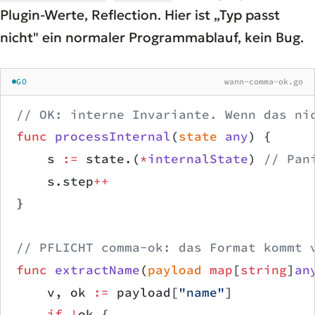
Plugin-Werte, Reflection. Hier ist „Typ passt
nicht" ein normaler Programmablauf, kein Bug.
GO
wann-comma-ok.go
// OK: interne Invariante. Wenn das ni
func
 processInternal
(
state
 any
) {
    s 
:=
 state.(
*
internalState
) 
// Pan
    s.step
++
}
// PFLICHT comma-ok: das Format kommt 
func
 extractName
(
payload
 map
[
string
]
an
    v, ok 
:=
 payload[
"name"
]
    if
 !
ok {