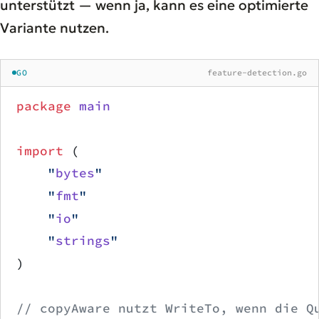
unterstützt — wenn ja, kann es eine optimierte
Variante nutzen.
GO
feature-detection.go
package
 main
import
 (
    "
bytes
"
    "
fmt
"
    "
io
"
    "
strings
"
)
// copyAware nutzt WriteTo, wenn die Q