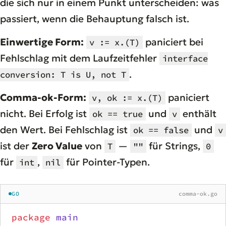
die sich nur in einem Punkt unterscheiden: was
passiert, wenn die Behauptung falsch ist.
Einwertige Form:
paniciert bei
v := x.(T)
Fehlschlag mit dem Laufzeitfehler
interface
.
conversion: T is U, not T
Comma-ok-Form:
paniciert
v, ok := x.(T)
nicht. Bei Erfolg ist
und
enthält
ok == true
v
den Wert. Bei Fehlschlag ist
und
ok == false
v
ist der
Zero Value
von
—
für Strings,
T
""
0
für
,
für Pointer-Typen.
int
nil
GO
comma-ok.go
package
 main