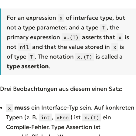
For an expression
of interface type, but
x
not a type parameter, and a type
, the
T
primary expression
asserts that
is
x.(T)
x
not
and that the value stored in
is
nil
x
of type
. The notation
is called a
T
x.(T)
type assertion
.
Drei Beobachtungen aus diesem einen Satz:
muss
ein Interface-Typ sein. Auf konkreten
x
Typen (z. B.
,
) ist
ein
int
*Foo
x.(T)
Compile-Fehler. Type Assertion ist