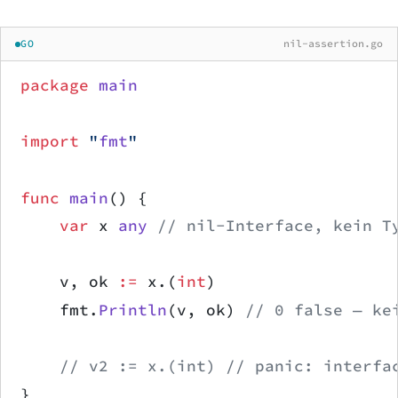
GO
nil-assertion.go
package
 main
import
 "
fmt
"
func
 main
() {
    var
 x 
any
 // nil-Interface, kein T
    v, ok 
:=
 x.(
int
)
    fmt.
Println
(v, ok) 
// 0 false — ke
    // v2 := x.(int) // panic: interfa
}