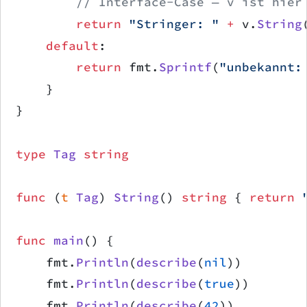
        // Interface-Case — v ist hier
        return
 "Stringer: "
 +
 v.
String
    default
:
        return
 fmt.
Sprintf
(
"unbekannt:
    }
}
type
 Tag
 string
func
 (
t 
Tag
) 
String
() 
string
 { 
return
 
func
 main
() {
    fmt.
Println
(
describe
(
nil
))
    fmt.
Println
(
describe
(
true
))
    fmt.
Println
(
describe
(
42
))