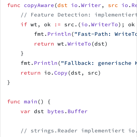
func
 copyAware
(
dst
 io
.
Writer
, 
src
 io
.
R
    // Feature Detection: implementier
    if
 wt, ok 
:=
 src.(
io
.
WriterTo
); ok
        fmt.
Println
(
"Fast-Path: WriteT
        return
 wt.
WriteTo
(dst)
    }
    fmt.
Println
(
"Fallback: generische 
    return
 io.
Copy
(dst, src)
}
func
 main
() {
    var
 dst 
bytes
.
Buffer
    // strings.Reader implementiert io