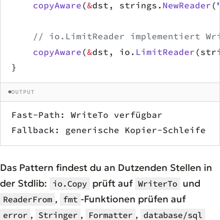
    copyAware
(
&
dst, strings.
NewReader
(
    // io.LimitReader implementiert Wr
    copyAware
(
&
dst, io.
LimitReader
(str
}
OUTPUT
Fast-Path: WriteTo verfügbar
Fallback: generische Kopier-Schleife
Das Pattern findest du an Dutzenden Stellen in
der Stdlib:
prüft auf
und
io.Copy
WriterTo
,
-Funktionen prüfen auf
ReaderFrom
fmt
,
,
,
error
Stringer
Formatter
database/sql