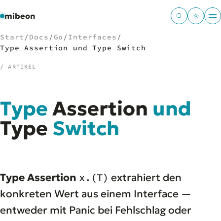
mibeon
Start
/
Docs
/
Go
/
Interfaces
/
Type Assertion und Type Switch
/ ARTIKEL
/
NAVIGATION
Type
Assertion
und
Start
01
MB
Type
Switch
02
Projekte
03
Leistungen
04
Docs
05
Tools
06
Type Assertion
x.(T)
extrahiert den
Welten
07
konkreten Wert aus einem Interface —
entweder mit Panic bei Fehlschlag oder