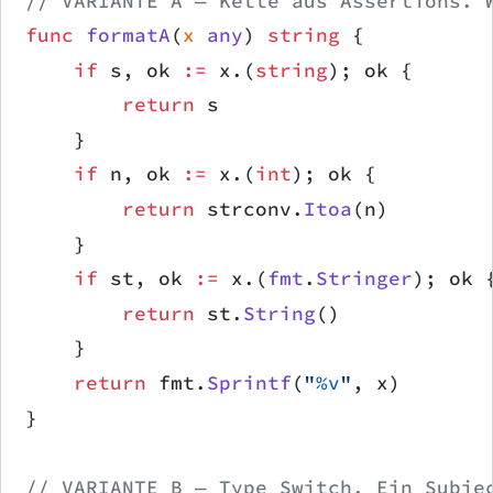
// VARIANTE A — Kette aus Assertions. 
func
 formatA
(
x
 any
) 
string
 {
    if
 s, ok 
:=
 x.(
string
); ok {
        return
 s
    }
    if
 n, ok 
:=
 x.(
int
); ok {
        return
 strconv.
Itoa
(n)
    }
    if
 st, ok 
:=
 x.(
fmt
.
Stringer
); ok 
        return
 st.
String
()
    }
    return
 fmt.
Sprintf
(
"
%v
"
, x)
}
// VARIANTE B — Type Switch. Ein Subje