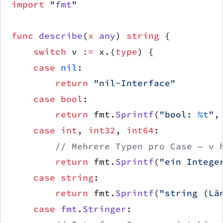
import
 "
fmt
"
func
 describe
(
x
 any
) 
string
 {
    switch
 v 
:=
 x.(
type
) {
    case
 nil
:
        return
 "nil-Interface"
    case
 bool
:
        return
 fmt.
Sprintf
(
"bool: 
%t
"
,
    case
 int
, 
int32
, 
int64
:
        // Mehrere Typen pro Case — v 
        return
 fmt.
Sprintf
(
"ein Intege
    case
 string
:
        return
 fmt.
Sprintf
(
"string (Lä
    case
 fmt
.
Stringer
: