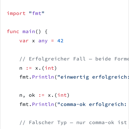
import
 "
fmt
"
func
 main
() {
    var
 x 
any
 =
 42
    // Erfolgreicher Fall — beide Form
    n 
:=
 x.(
int
)
    fmt.
Println
(
"einwertig erfolgreich
    n, ok 
:=
 x.(
int
)
    fmt.
Println
(
"comma-ok erfolgreich:
    // Falscher Typ — nur comma-ok ist