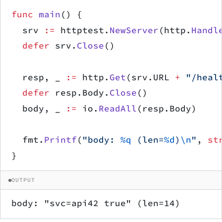
func
 main
() {
	srv 
:=
 httptest.
NewServer
(http.
Handl
	defer
 srv.
Close
()
	resp, _ 
:=
 http.
Get
(srv.URL 
+
 "/heal
	defer
 resp.Body.
Close
()
	body, _ 
:=
 io.
ReadAll
(resp.Body)
	fmt.
Printf
(
"body: 
%q
 (len=
%d
)
\n
"
, 
st
}
OUTPUT
body: "svc=api42 true" (len=14)