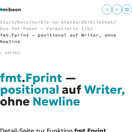
mibeon
Start
/
Docs
/
Go
/
Die Go-Standardbibliothek
/
Das fmt-Paket — Formatierte I/O
/
fmt.Fprint — positional auf Writer, ohne
Newline
/
NAVIGATION
/ ARTIKEL
Start
01
MB
fmt
.
Fprint
—
02
Projekte
03
positional
auf
Writer,
Leistungen
04
Docs
ohne
05
Newline
Tools
06
Welten
07
Detail-Seite zur Funktion
fmt.Fprint
.