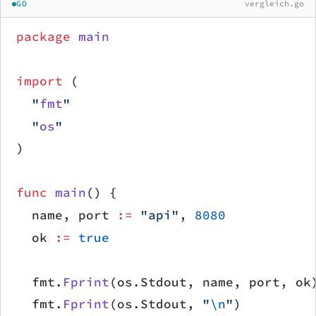
GO
vergleich.go
package
 main
import
 (
	"
fmt
"
	"
os
"
)
func
 main
() {
	name, port 
:=
 "api"
, 
8080
	ok 
:=
 true
	fmt.
Fprint
(os.Stdout, name, port, ok
	fmt.
Fprint
(os.Stdout, 
"
\n
"
)