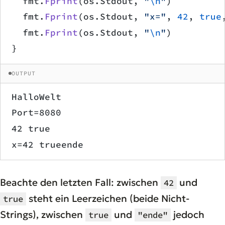
	fmt.
Fprint
(os.Stdout, 
"
\n
"
)
	fmt.
Fprint
(os.Stdout, 
"x="
, 
42
, 
true
	fmt.
Fprint
(os.Stdout, 
"
\n
"
)
}
OUTPUT
HalloWelt
Port=8080
42 true
x=42 trueende
Beachte den letzten Fall: zwischen
und
42
steht ein Leerzeichen (beide Nicht-
true
Strings), zwischen
und
jedoch
true
"ende"