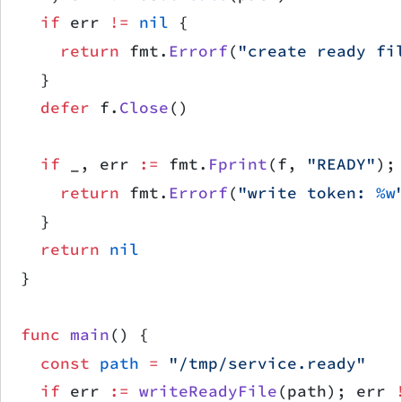
	if
 err 
!=
 nil
 {
		return
 fmt.
Errorf
(
"create ready fi
	}
	defer
 f.
Close
()
	if
 _, err 
:=
 fmt.
Fprint
(f, 
"READY"
);
		return
 fmt.
Errorf
(
"write token: 
%w
	}
	return
 nil
}
func
 main
() {
	const
 path
 =
 "/tmp/service.ready"
	if
 err 
:=
 writeReadyFile
(path); err 