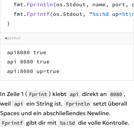
	fmt.
Fprintln
(os.Stdout, name, port, 
	fmt.
Fprintf
(os.Stdout, 
"
%s
:
%d
 up=
%t\
}
OUTPUT
api8080 true
api 8080 true
api:8080 up=true
In Zeile 1 (
) klebt
direkt an
,
Fprint
api
8080
weil
ein String ist.
setzt überall
api
Fprintln
Spaces und ein abschließendes Newline.
gibt dir mit
die volle Kontrolle.
Fprintf
%s:%d