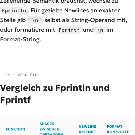
Zeilenende-Semantik brauchst, wechsle zu
. Für gezielte Newlines an exakter
Fprintln
Stelle gib
selbst als String-Operand mit,
"\n"
oder formatiere mit
und
im
Fprintf
\n
Format-String.
04 · VERGLEICH
Vergleich zu Fprintln und
Fprintf
SPACES
NEWLINE
FORMAT-
FUNKTION
ZWISCHEN
AM ENDE
KONTROLLE
OPERANDEN