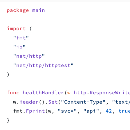
package
 main
import
 (
	"
fmt
"
	"
io
"
	"
net/http
"
	"
net/http/httptest
"
)
func
 healthHandler
(
w
 http
.
ResponseWrit
	w.
Header
().
Set
(
"Content-Type"
, 
"text
	fmt.
Fprint
(w, 
"svc="
, 
"api"
, 
42
, 
tru
}