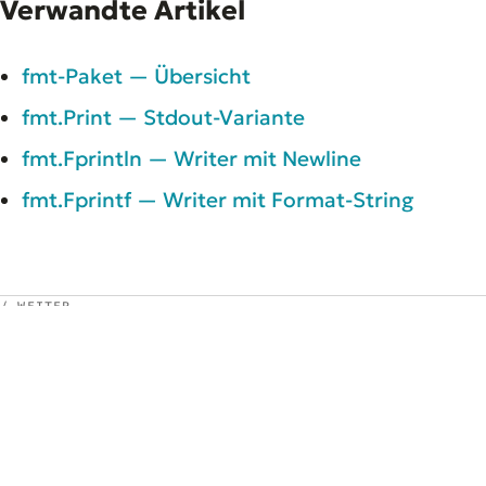
Verwandte Artikel
fmt-Paket — Übersicht
fmt.Print — Stdout-Variante
fmt.Fprintln — Writer mit Newline
fmt.Fprintf — Writer mit Format-String
/ WEITER
Zurück zu
Das fmt-Paket —
Formatierte I/O
←
Zur Übersicht
© 2026 MIBEON — ALLE RECHTE VORBEHALTEN
GLOSSAR
IMPRESSUM