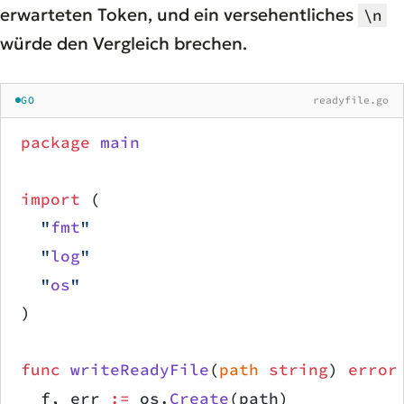
erwarteten Token, und ein versehentliches
\n
würde den Vergleich brechen.
GO
readyfile.go
package
 main
import
 (
	"
fmt
"
	"
log
"
	"
os
"
)
func
 writeReadyFile
(
path
 string
) 
error
	f, err 
:=
 os.
Create
(path)