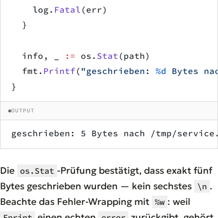
		log.
Fatal
(err)
	}
	info, _ 
:=
 os.
Stat
(path)
	fmt.
Printf
(
"geschrieben: 
%d
 Bytes na
}
OUTPUT
geschrieben: 5 Bytes nach /tmp/service
Die
-Prüfung bestätigt, dass exakt fünf
os.Stat
Bytes geschrieben wurden — kein sechstes
.
\n
Beachte das Fehler-Wrapping mit
: weil
%w
einen echten
zurückgibt, gehört
Fprint
error