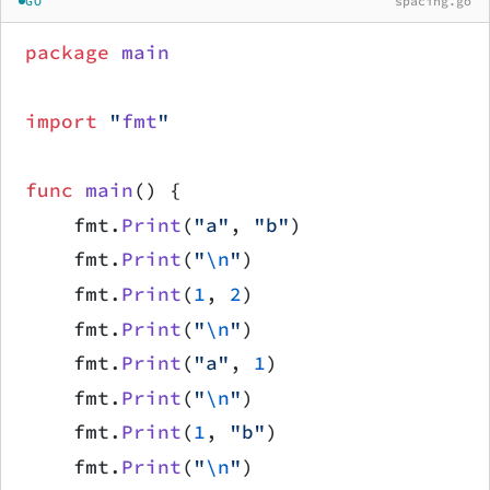
GO
spacing.go
package
 main
import
 "
fmt
"
func
 main
() {
    fmt.
Print
(
"a"
, 
"b"
)
    fmt.
Print
(
"
\n
"
)
    fmt.
Print
(
1
, 
2
)
    fmt.
Print
(
"
\n
"
)
    fmt.
Print
(
"a"
, 
1
)
    fmt.
Print
(
"
\n
"
)
    fmt.
Print
(
1
, 
"b"
)
    fmt.
Print
(
"
\n
"
)