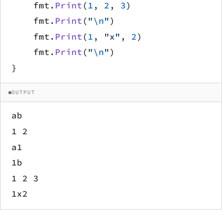
    fmt.
Print
(
1
, 
2
, 
3
)
    fmt.
Print
(
"
\n
"
)
    fmt.
Print
(
1
, 
"x"
, 
2
)
    fmt.
Print
(
"
\n
"
)
}
OUTPUT
ab
1 2
a1
1b
1 2 3
1x2