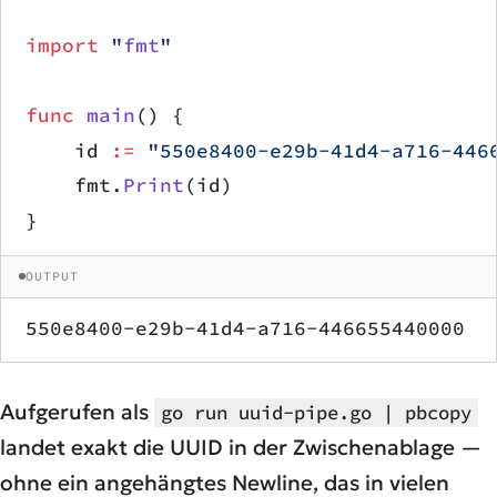
import
 "
fmt
"
func
 main
() {
    id 
:=
 "550e8400-e29b-41d4-a716-446
    fmt.
Print
(id)
}
OUTPUT
550e8400-e29b-41d4-a716-446655440000
Aufgerufen als
go run uuid-pipe.go | pbcopy
landet exakt die UUID in der Zwischenablage —
ohne ein angehängtes Newline, das in vielen