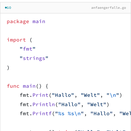
GO
anfaengerfalle.go
package
 main
import
 (
    "
fmt
"
    "
strings
"
)
func
 main
() {
    fmt.
Print
(
"Hallo"
, 
"Welt"
, 
"
\n
"
)
    fmt.
Println
(
"Hallo"
, 
"Welt"
)
    fmt.
Printf
(
"
%s
 %s\n
"
, 
"Hallo"
, 
"We