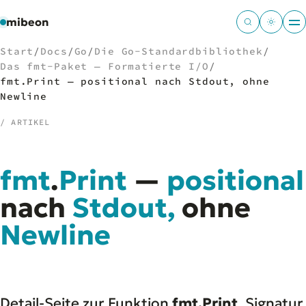
mibeon
Start
/
Docs
/
Go
/
Die Go-Standardbibliothek
/
Das fmt-Paket — Formatierte I/O
/
fmt.Print — positional nach Stdout, ohne
Newline
/
NAVIGATION
/ ARTIKEL
Start
01
MB
fmt
.
Print
—
positional
02
Projekte
03
nach
Stdout,
ohne
Leistungen
04
Docs
Newline
05
Tools
06
Welten
07
Detail-Seite zur Funktion
fmt.Print
. Signatur,