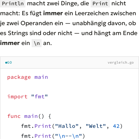
macht zwei Dinge, die
nicht
Println
Print
macht: Es fügt
immer
ein Leerzeichen zwischen
je zwei Operanden ein — unabhängig davon, ob
es Strings sind oder nicht — und hängt am Ende
immer
ein
an.
\n
GO
vergleich.go
package
 main
import
 "
fmt
"
func
 main
() {
    fmt.
Print
(
"Hallo"
, 
"Welt"
, 
42
)
    fmt.
Print
(
"
\n
--
\n
"
)