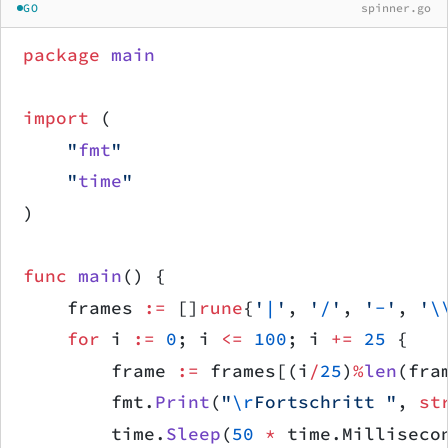
GO
spinner.go
package
 main
import
 (
    "
fmt
"
    "
time
"
)
func
 main
() {
    frames 
:=
 []
rune
{
'
|
'
, 
'
/
'
, 
'
-
'
, 
'
\
    for
 i 
:=
 0
; i 
<=
 100
; i 
+=
 25
 {
        frame 
:=
 frames[(i
/
25
)
%
len
(fra
        fmt.
Print
(
"
\r
Fortschritt "
, 
st
        time.
Sleep
(
50
 *
 time.Milliseco