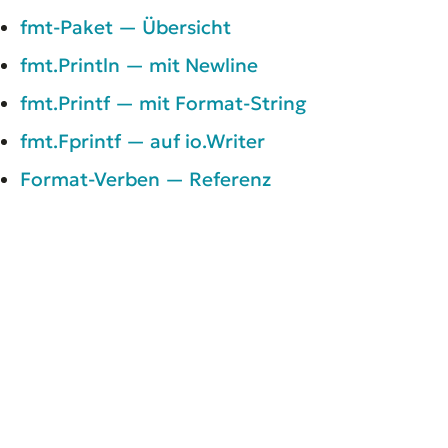
fmt-Paket — Übersicht
fmt.Println — mit Newline
fmt.Printf — mit Format-String
fmt.Fprintf — auf io.Writer
Format-Verben — Referenz
/ WEITER
Zurück zu
Das fmt-Paket —
Formatierte I/O
←
Zur Übersicht
© 2026 MIBEON — ALLE RECHTE VORBEHALTEN
GLOSSAR
IMPRESSUM