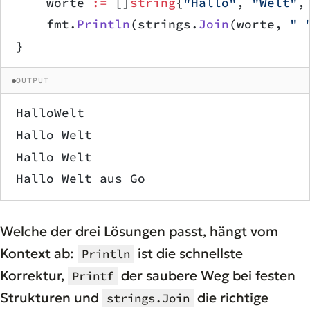
    worte 
:=
 []
string
{
"Hallo"
, 
"Welt"
,
    fmt.
Println
(strings.
Join
(worte, 
" 
}
OUTPUT
HalloWelt
Hallo Welt
Hallo Welt
Hallo Welt aus Go
Welche der drei Lösungen passt, hängt vom
Kontext ab:
ist die schnellste
Println
Korrektur,
der saubere Weg bei festen
Printf
Strukturen und
die richtige
strings.Join