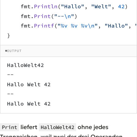
    fmt.
Println
(
"Hallo"
, 
"Welt"
, 
42
)
    fmt.
Print
(
"--
\n
"
)
    fmt.
Printf
(
"
%v
 %v
 %v\n
"
, 
"Hallo"
, 
}
OUTPUT
HalloWelt42
--
Hallo Welt 42
--
Hallo Welt 42
liefert
ohne jedes
Print
HalloWelt42
Trennzeichen, weil zwei der drei Operanden