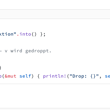
ktion"
.
into
() };
— v wird gedroppt.
}
p
(
&mut
 self
) { 
println!
(
"Drop: {}"
, 
s