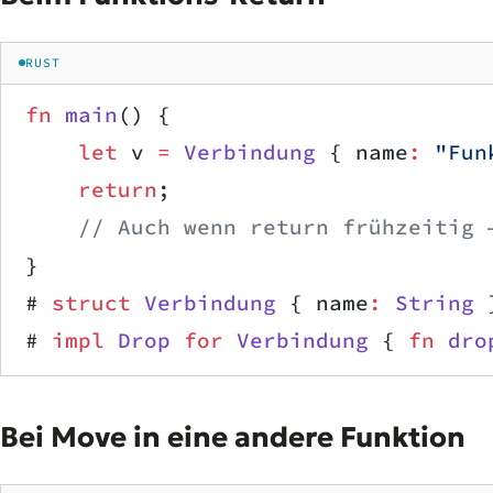
RUST
fn
 main
() {
    let
 v 
=
 Verbindung
 { name
:
 "Fun
    return
;
    // Auch wenn return frühzeitig 
}
# 
struct
 Verbindung
 { name
:
 String
 
# 
impl
 Drop
 for
 Verbindung
 { 
fn
 dro
Bei Move in eine andere Funktion