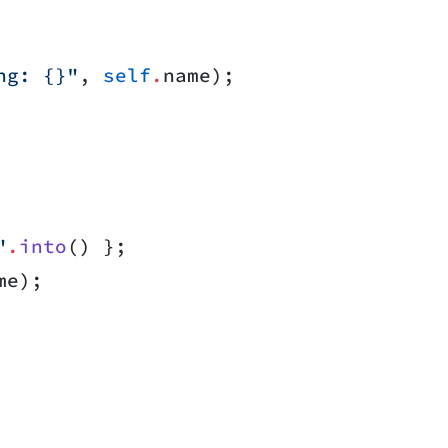
ng: {}"
, 
self
.
name);
"
.
into
() };
me);