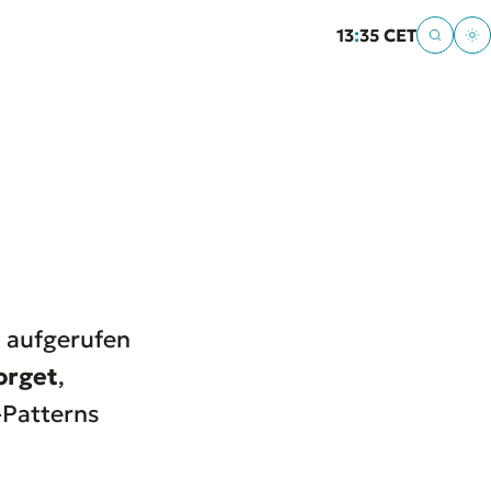
13
:
35 CET
) aufgerufen
orget
,
-Patterns