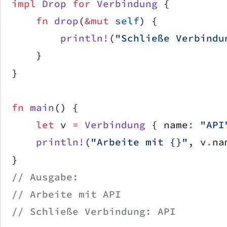
impl
 Drop
 for
 Verbindung
 {
    fn
 drop
(
&mut
 self
) {
        println!
(
"Schließe Verbindu
    }
}
fn
 main
() {
    let
 v 
=
 Verbindung
 { name
:
 "API
    println!
(
"Arbeite mit {}"
, v
.
na
}
// Ausgabe:
// Arbeite mit API
// Schließe Verbindung: API