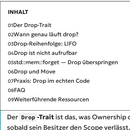
INHALT
Der Drop-Trait
Wann genau läuft drop?
Drop-Reihenfolge: LIFO
Drop ist nicht aufrufbar
std::mem::forget — Drop überspringen
Drop und Move
Praxis: Drop im echten Code
FAQ
Weiterführende Ressourcen
Der
-Trait
ist das, was Ownership o
Drop
sobald sein Besitzer den Scope verlässt