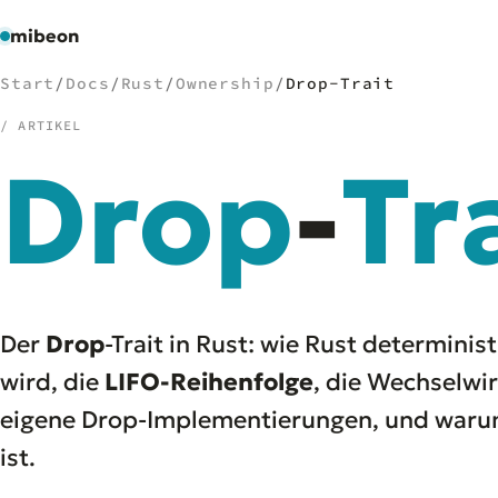
mibeon
Start
/
Docs
/
Rust
/
Ownership
/
Drop-Trait
/ ARTIKEL
Drop
-
Tr
/
NAVIGATION
Start
01
MB
02
Projekte
03
Leistungen
04
Der
Drop
-Trait in Rust: wie Rust determini
Docs
05
wird, die
LIFO-Reihenfolge
, die Wechselwi
Tools
06
eigene Drop-Implementierungen, und waru
Welten
07
ist.