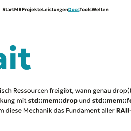
Start
MB
Projekte
Leistungen
Docs
Tools
Welten
ait
stisch Ressourcen freigibt, wann genau drop(
rkung mit
std::mem::drop
und
std::mem::f
m diese Mechanik das Fundament aller
RAII