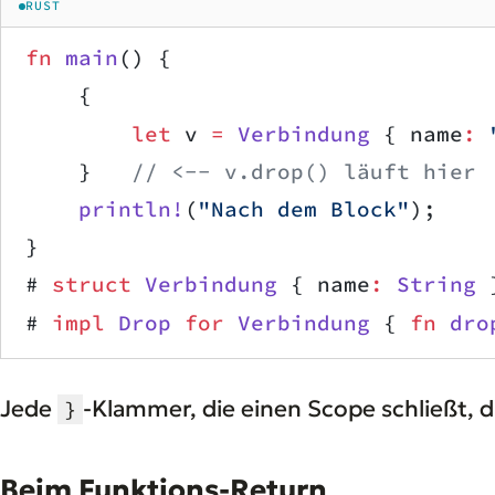
RUST
fn
 main
() {
    {
        let
 v 
=
 Verbindung
 { name
:
 
    }   
// <-- v.drop() läuft hier
    println!
(
"Nach dem Block"
);
}
# 
struct
 Verbindung
 { name
:
 String
 
# 
impl
 Drop
 for
 Verbindung
 { 
fn
 dro
Jede
-Klammer, die einen Scope schließt, d
}
Beim Funktions-Return