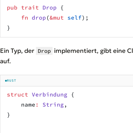
pub
 trait
 Drop
 {
    fn
 drop
(
&mut
 self
);
}
Ein Typ, der
implementiert, gibt eine 
Drop
auf.
RUST
struct
 Verbindung
 {
    name
:
 String
,
}