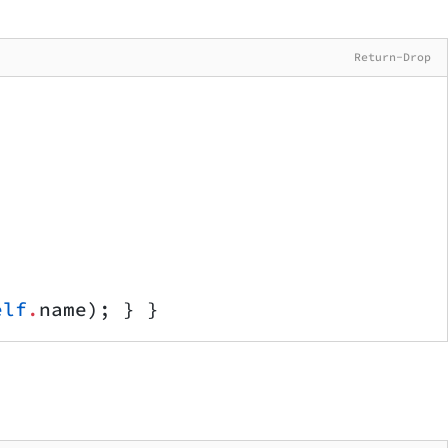
Return-Drop
elf
.
name); } }