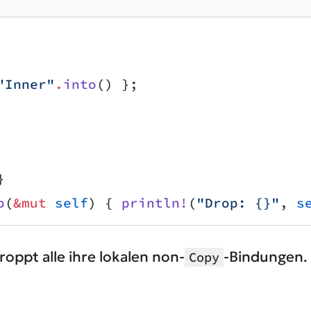
"Inner"
.
into
() };
}
p
(
&mut
 self
) { 
println!
(
"Drop: {}"
, 
s
roppt alle ihre lokalen non-
-Bindungen.
Copy