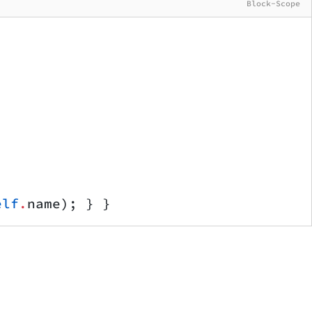
Block-Scope
elf
.
name); } }