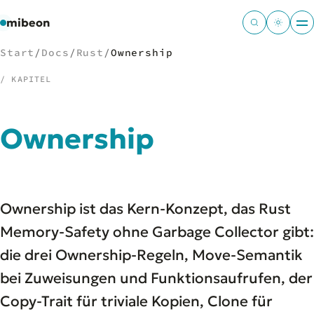
mibeon
Start
/
Docs
/
Rust
/
Ownership
/ KAPITEL
/
NAVIGATION
Ownership
Start
01
MB
02
Projekte
03
Ownership ist das Kern-Konzept, das Rust
Leistungen
04
Docs
Memory-Safety ohne Garbage Collector gibt:
05
Tools
06
die drei Ownership-Regeln, Move-Semantik
Welten
07
bei Zuweisungen und Funktionsaufrufen, der
Copy-Trait für triviale Kopien, Clone für