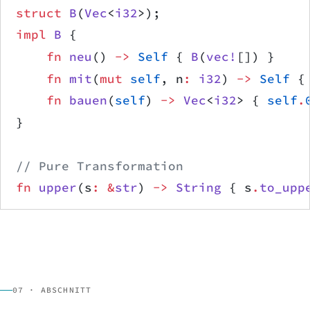
struct
 B
(
Vec
<
i32
>);
impl
 B
 {
    fn
 neu
() 
->
 Self
 { 
B
(
vec!
[]) }
    fn
 mit
(
mut
 self
, n
:
 i32
) 
->
 Self
 {
    fn
 bauen
(
self
) 
->
 Vec
<
i32
> { 
self
.
}
// Pure Transformation
fn
 upper
(s
:
 &
str
) 
->
 String
 { s
.
to_upp
07 · ABSCHNITT