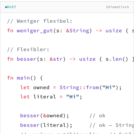
RUST
Idiomatisch
// Weniger flexibel:
fn
 weniger_gut
(s
:
 &
String
) 
->
 usize
 { 
// Flexibler:
fn
 besser
(s
:
 &
str
) 
->
 usize
 { s
.
len
() 
fn
 main
() {
    let
 owned 
=
 String
::
from
(
"Hi"
);
    let
 literal 
=
 "Hi"
;
    besser
(
&
owned);      
// ok
    besser
(literal);     
// ok — Strin