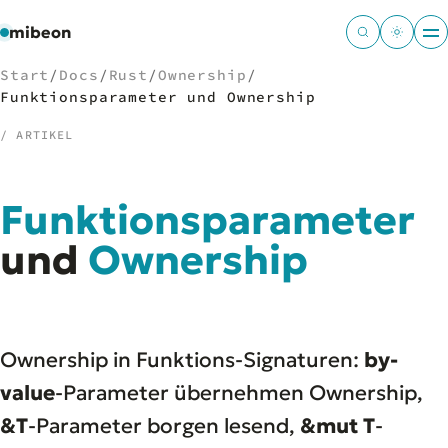
mibeon
Start
/
Docs
/
Rust
/
Ownership
/
Funktionsparameter und Ownership
/ ARTIKEL
/
NAVIGATION
Funktionsparameter
Start
01
MB
und
Ownership
02
Projekte
03
Leistungen
04
Docs
05
Tools
06
Ownership in Funktions-Signaturen:
by-
Welten
07
value
-Parameter übernehmen Ownership,
&T
-Parameter borgen lesend,
&mut T
-