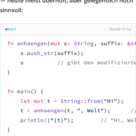
— heute meist überholt, aber gelegentlich noch
sinnvoll:
RUST
Round-Trip
fn
 anhaengen
(
mut
 s
:
 String
, suffix
:
 &
s
    s
.
push_str
(suffix);
    s          
// gibt den modifiziert
}
fn
 main
() {
    let
 mut
 t 
=
 String
::
from
(
"Hi"
);
    t 
=
 anhaengen
(t, 
", Welt"
);      
/
    println!
(
"{t}"
);        
// "Hi, We
}