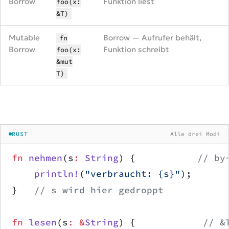
Borrow
Funktion liest
foo(x:
&T)
Mutable
Borrow — Aufrufer behält,
fn
Borrow
Funktion schreibt
foo(x:
&mut
T)
RUST
Alle drei Modi
fn
 nehmen
(s
:
 String
) {           
// by
    println!
(
"verbraucht: {s}"
);
}   
// s wird hier gedroppt
fn
 lesen
(s
:
 &
String
) {            
// &