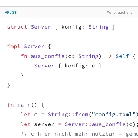
RUST
Verbrauchend
struct
 Server
 { konfig
:
 String
 }
impl
 Server
 {
    fn
 aus_config
(c
:
 String
) 
->
 Self
 {
        Server
 { konfig
:
 c }
    }
}
fn
 main
() {
    let
 c 
=
 String
::
from
(
"config.toml"
    let
 server 
=
 Server
::
aus_config
(c)
    // c hier nicht mehr nutzbar — gem