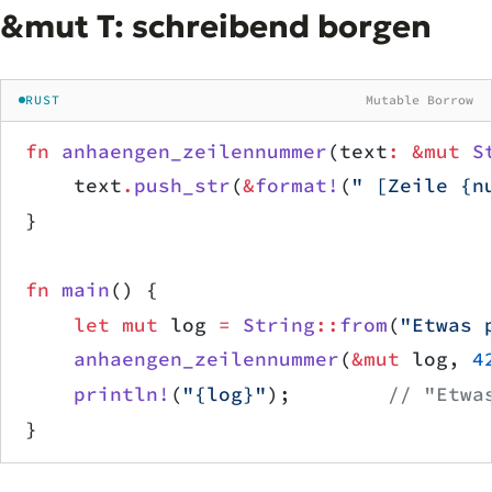
&mut T: schreibend borgen
RUST
Mutable Borrow
fn
 anhaengen_zeilennummer
(text
:
 &mut
 S
    text
.
push_str
(
&
format!
(
" [Zeile {n
}
fn
 main
() {
    let
 mut
 log 
=
 String
::
from
(
"Etwas 
    anhaengen_zeilennummer
(
&mut
 log, 
4
    println!
(
"{log}"
);        
// "Etwa
}