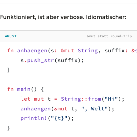
Funktioniert, ist aber verbose. Idiomatischer:
RUST
&mut statt Round-Trip
fn
 anhaengen
(s
:
 &mut
 String
, suffix
:
 &
    s
.
push_str
(suffix);
}
fn
 main
() {
    let
 mut
 t 
=
 String
::
from
(
"Hi"
);
    anhaengen
(
&mut
 t, 
", Welt"
);
    println!
(
"{t}"
);
}