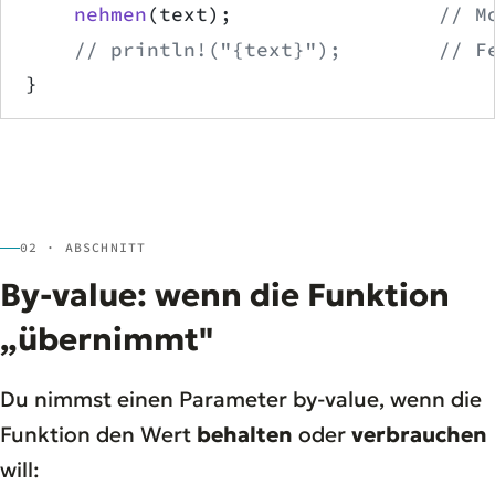
    nehmen
(text);                 
// M
    // println!("{text}");        // F
}
02 · ABSCHNITT
By-value: wenn die Funktion
„übernimmt"
Du nimmst einen Parameter by-value, wenn die
Funktion den Wert
behalten
oder
verbrauchen
will: