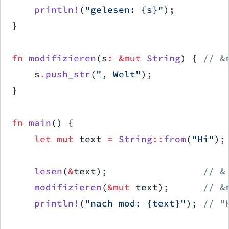
    println!
(
"gelesen: {s}"
);
}
fn
 modifizieren
(s
:
 &mut
 String
) { 
// &
    s
.
push_str
(
", Welt"
);
}
fn
 main
() {
    let
 mut
 text 
=
 String
::
from
(
"Hi"
);
    lesen
(
&
text);                 
// &
    modifizieren
(
&mut
 text);      
// &
    println!
(
"nach mod: {text}"
); 
// "