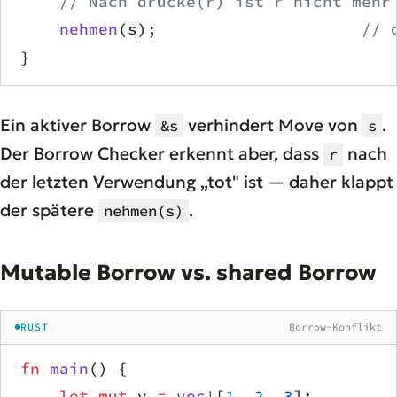
    // Nach drucke(r) ist r nicht mehr
    nehmen
(s);                     
// 
}
Ein aktiver Borrow
verhindert Move von
.
&s
s
Der Borrow Checker erkennt aber, dass
nach
r
der letzten Verwendung „tot" ist — daher klappt
der spätere
.
nehmen(s)
Mutable Borrow vs. shared Borrow
RUST
Borrow-Konflikt
fn
 main
() {
    let
 mut
 v 
=
 vec!
[
1
, 
2
, 
3
];