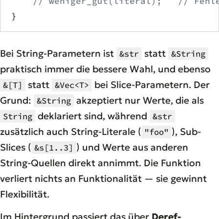
    // weniger_gut(literal);   // Fehl
}
Bei String-Parametern ist
statt
&str
&String
praktisch immer die bessere Wahl, und ebenso
statt
bei Slice-Parametern. Der
&[T]
&Vec<T>
Grund:
akzeptiert nur Werte, die als
&String
deklariert sind, während
String
&str
zusätzlich auch String-Literale (
), Sub-
"foo"
Slices (
) und Werte aus anderen
&s[1..3]
String-Quellen direkt annimmt. Die Funktion
verliert nichts an Funktionalität — sie gewinnt
Flexibilität.
Im Hintergrund passiert das über
Deref-