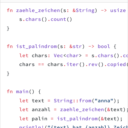
fn
 zaehle_zeichen
(s
:
 &
String
) 
->
 usize
    s
.
chars
()
.
count
()
}
fn
 ist_palindrom
(s
:
 &
str
) 
->
 bool
 {
    let
 chars
:
 Vec
<
char
> 
=
 s
.
chars
()
.
c
    chars 
==
 chars
.
iter
()
.
rev
()
.
copied
}
fn
 main
() {
    let
 text 
=
 String
::
from
(
"anna"
);
    let
 anzahl 
=
 zaehle_zeichen
(
&
text)
    let
 palin 
=
 ist_palindrom
(
&
text);
    println!
(
"{text} hat {anzahl} Zeic