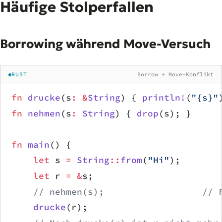
Häufige Stolperfallen
Borrowing während Move-Versuch
RUST
Borrow + Move-Konflikt
fn
 drucke
(s
:
 &
String
) { 
println!
(
"{s}"
fn
 nehmen
(s
:
 String
) { 
drop
(s); }
fn
 main
() {
    let
 s 
=
 String
::
from
(
"Hi"
);
    let
 r 
=
 &
s;
    // nehmen(s);                  // 
    drucke
(r);