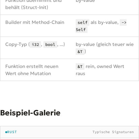
Funktion übernimmt und
by-value
behält (Struct-Init)
Builder mit Method-Chain
als by-value,
self
->
Self
Copy-Typ (
,
, ...)
by-value (gleich teuer wie
i32
bool
)
&T
Funktion erstellt neuen
rein, owned Wert
&T
Wert ohne Mutation
raus
Beispiel-Galerie
RUST
Typische Signaturen