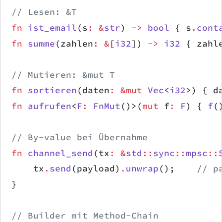
// Lesen: &T
fn
 ist_email
(s
:
 &
str
) 
->
 bool
 { s
.
cont
fn
 summe
(zahlen
:
 &
[
i32
]) 
->
 i32
 { zahl
// Mutieren: &mut T
fn
 sortieren
(daten
:
 &mut
 Vec
<
i32
>) { d
fn
 aufrufen
<
F
:
 FnMut
()>(
mut
 f
:
 F
) { 
f
(
// By-value bei Übernahme
fn
 channel_send
(tx
:
 &
std
::
sync
::
mpsc
::
    tx
.
send
(payload)
.
unwrap
();    
// p
}
// Builder mit Method-Chain