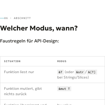
06 · ABSCHNITT
Welcher Modus, wann?
Faustregeln für API-Design:
SITUATION
MODUS
Funktion liest nur
(oder
/
&T
&str
&[T]
bei Strings/Slices)
Funktion mutiert, gibt
&mut T
nichts zurück