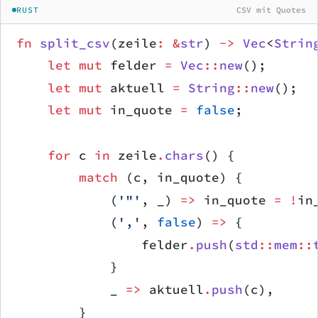
RUST
CSV mit Quotes
fn
 split_csv
(zeile
:
 &
str
) 
->
 Vec
<
Strin
    let
 mut
 felder 
=
 Vec
::
new
();
    let
 mut
 aktuell 
=
 String
::
new
();
    let
 mut
 in_quote 
=
 false
;
    for
 c 
in
 zeile
.
chars
() {
        match
 (c, in_quote) {
            (
'"'
, _) 
=>
 in_quote 
=
 !
in
            (
','
, 
false
) 
=>
 {
                felder
.
push
(
std
::
mem
::
            }
            _ 
=>
 aktuell
.
push
(c),
        }