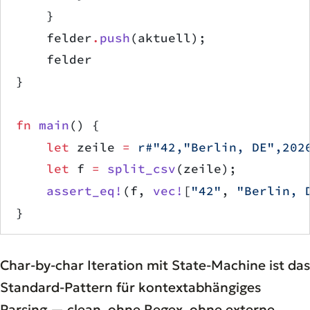
    }
    felder
.
push
(aktuell);
    felder
}
fn
 main
() {
    let
 zeile 
=
 r#"42,"Berlin, DE",202
    let
 f 
=
 split_csv
(zeile);
    assert_eq!
(f, 
vec!
[
"42"
, 
"Berlin, 
}
Char-by-char Iteration mit State-Machine ist das
Standard-Pattern für kontextabhängiges
Parsing — clean, ohne Regex, ohne externe