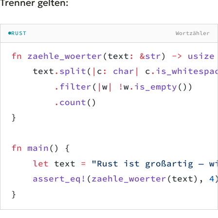
Trenner gelten:
RUST
Wortzähler
fn
 zaehle_woerter
(text
:
 &
str
) 
->
 usize
    text
.
split
(
|
c
:
 char
|
 c
.
is_whitespa
        .
filter
(
|
w
|
 !
w
.
is_empty
())
        .
count
()
}
fn
 main
() {
    let
 text 
=
 "Rust ist großartig — w
    assert_eq!
(
zaehle_woerter
(text), 
4
}