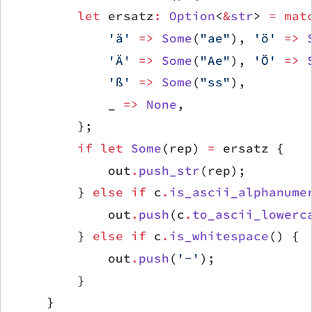
        let
 ersatz
:
 Option
<
&
str
> 
=
 mat
            'ä'
 =>
 Some
(
"ae"
), 
'ö'
 =>
 
            'Ä'
 =>
 Some
(
"Ae"
), 
'Ö'
 =>
 
            'ß'
 =>
 Some
(
"ss"
),
            _ 
=>
 None
,
        };
        if
 let
 Some
(rep) 
=
 ersatz {
            out
.
push_str
(rep);
        } 
else
 if
 c
.
is_ascii_alphanume
            out
.
push
(c
.
to_ascii_lowerc
        } 
else
 if
 c
.
is_whitespace
() {
            out
.
push
(
'-'
);
        }
    }