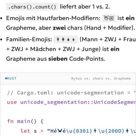
liefert aber 1 vs. 2.
.chars().count()
Emojis mit Hautfarben-Modifiern:
ist
ein
👋🏼
Grapheme, aber
zwei
chars (Hand + Modifier).
Familien-Emojis:
(Mann + ZWJ + Frau
👨‍👩‍👧‍👦
+ ZWJ + Mädchen + ZWJ + Junge) ist
ein
Grapheme aus
sieben
Code-Points.
RUST
Bytes vs. chars vs. Grapheme
// Cargo.toml: unicode-segmentation = 
use
 unicode_segmentation
::
UnicodeSegme
fn
 main
() {
    let
 s 
=
 "Hé🦀é
\u{0301}
👨
\u{200D}
👩
\