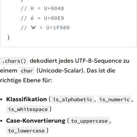
    // H = U+0048
    // é = U+00E9
    // 🦀 = U+1F980
}
dekodiert jedes UTF-8-Sequence zu
.chars()
einem
(Unicode-Scalar). Das ist die
char
richtige Ebene für:
Klassifikation
(
,
,
is_alphabetic
is_numeric
)
is_whitespace
Case-Konvertierung
(
,
to_uppercase
)
to_lowercase