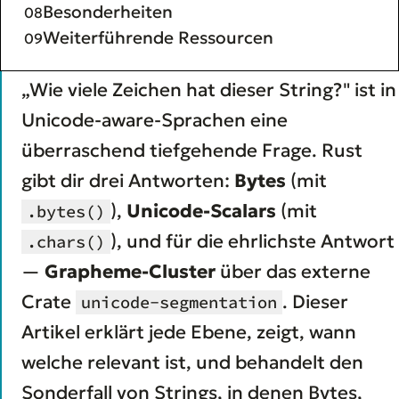
Besonderheiten
Weiterführende Ressourcen
„Wie viele Zeichen hat dieser String?" ist in
Unicode-aware-Sprachen eine
überraschend tiefgehende Frage. Rust
gibt dir drei Antworten:
Bytes
(mit
),
Unicode-Scalars
(mit
.bytes()
), und für die ehrlichste Antwort
.chars()
—
Grapheme-Cluster
über das externe
Crate
. Dieser
unicode-segmentation
Artikel erklärt jede Ebene, zeigt, wann
welche relevant ist, und behandelt den
Sonderfall von Strings, in denen Bytes,