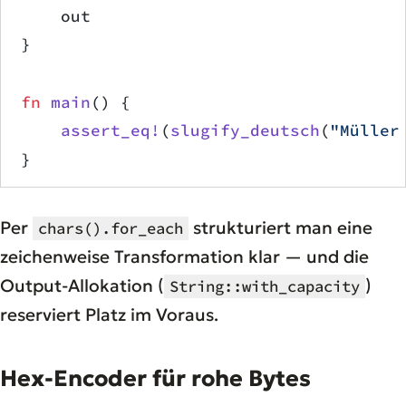
    out
}
fn
 main
() {
    assert_eq!
(
slugify_deutsch
(
"Müller
}
Per
strukturiert man eine
chars().for_each
zeichenweise Transformation klar — und die
Output-Allokation (
)
String::with_capacity
reserviert Platz im Voraus.
Hex-Encoder für rohe Bytes