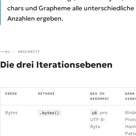
chars und Grapheme alle unterschiedliche
Anzahlen ergeben.
01 · ABSCHNITT
Die drei Iterationsebenen
EBENE
METHODE
WAS DU
WANN
BEKOMMST
SINN
Bytes
pro
Binär
.bytes()
u8
UTF-8-
Proto
Byte
Hash
Patt