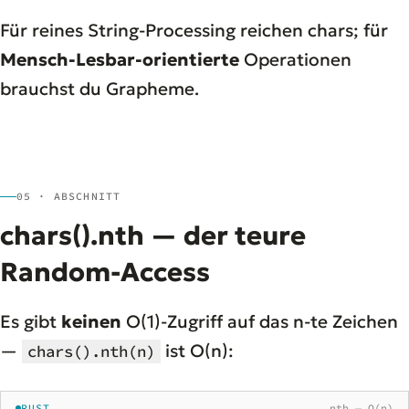
Für reines String-Processing reichen chars; für
Mensch-Lesbar-orientierte
Operationen
brauchst du Grapheme.
05 · ABSCHNITT
chars().nth — der teure
Random-Access
Es gibt
keinen
O(1)-Zugriff auf das n-te Zeichen
—
ist O(n):
chars().nth(n)
RUST
nth — O(n)