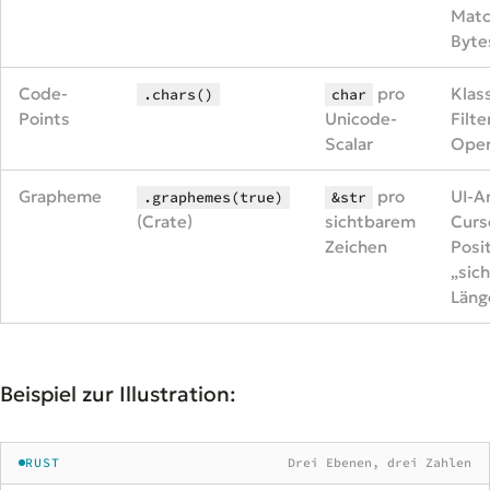
Matc
Byte
Code-
pro
Klass
.chars()
char
Points
Unicode-
Filte
Scalar
Oper
Grapheme
pro
UI-A
.graphemes(true)
&str
(Crate)
sichtbarem
Curs
Zeichen
Posit
„sic
Läng
Beispiel zur Illustration:
RUST
Drei Ebenen, drei Zahlen