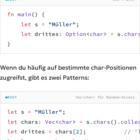
fn
 main
() {
    let
 s 
=
 "Müller"
;
    let
 drittes
:
 Option
<
char
> 
=
 s
.
char
}
Wenn du häufig auf bestimmte char-Positionen
zugreifst, gibt es zwei Patterns:
RUST
Vec<char> für Random-Access
let
 s 
=
 "Müller"
;
let
 chars
:
 Vec
<
char
> 
=
 s
.
chars
()
.
colle
let
 drittes 
=
 chars[
2
];           
// '