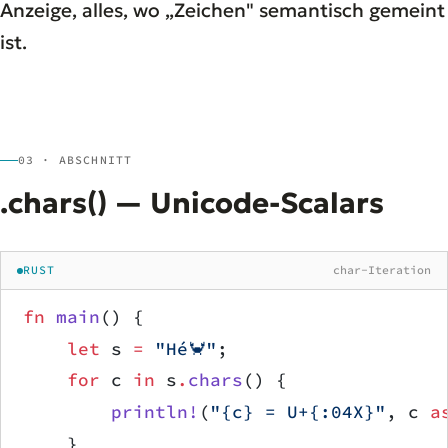
Anzeige, alles, wo „Zeichen" semantisch gemeint
ist.
03 · ABSCHNITT
.chars() — Unicode-Scalars
RUST
char-Iteration
fn
 main
() {
    let
 s 
=
 "Hé🦀"
;
    for
 c 
in
 s
.
chars
() {
        println!
(
"{c} = U+{:04X}"
, c 
a
    }