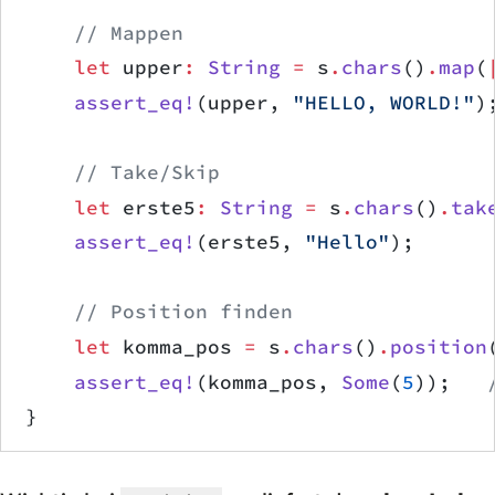
    // Mappen
    let
 upper
:
 String
 =
 s
.
chars
()
.
map
(
    assert_eq!
(upper, 
"HELLO, WORLD!"
)
    // Take/Skip
    let
 erste5
:
 String
 =
 s
.
chars
()
.
tak
    assert_eq!
(erste5, 
"Hello"
);
    // Position finden
    let
 komma_pos 
=
 s
.
chars
()
.
position
    assert_eq!
(komma_pos, 
Some
(
5
));   
}