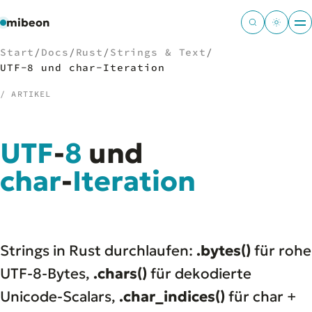
mibeon
Start
/
Docs
/
Rust
/
Strings & Text
/
UTF-8 und char-Iteration
/ ARTIKEL
/
NAVIGATION
UTF
-
8
und
Start
01
MB
char
-
Iteration
02
Projekte
03
Leistungen
04
Docs
05
Tools
06
Strings in Rust durchlaufen:
.bytes()
für rohe
Welten
07
UTF-8-Bytes,
.chars()
für dekodierte
Unicode-Scalars,
.char_indices()
für char +