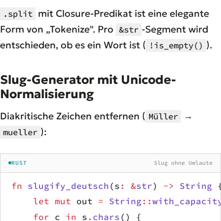
mit Closure-Predikat ist eine elegante
.split
Form von „Tokenize". Pro
-Segment wird
&str
entschieden, ob es ein Wort ist (
).
!is_empty()
Slug-Generator mit Unicode-
Normalisierung
Diakritische Zeichen entfernen (
→
Müller
):
mueller
RUST
Slug ohne Umlaute
fn
 slugify_deutsch
(s
:
 &
str
) 
->
 String
 
    let
 mut
 out 
=
 String
::
with_capacit
    for
 c 
in
 s
.
chars
() {