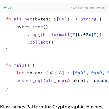
RUST
Hex-String aus Bytes
fn
 als_hex
(bytes
:
 &
[
u8
]) 
->
 String
 {
    bytes
.
iter
()
        .
map
(
|
b
|
 format!
(
"{b:02x}"
))
        .
collect
()
}
fn
 main
() {
    let
 token
:
 [
u8
; 
8
] 
=
 [
0xDE
, 
0xAD
, 
    assert_eq!
(
als_hex
(
&
token), 
"deadb
}
Klassisches Pattern für Cryptographic-Hashes,