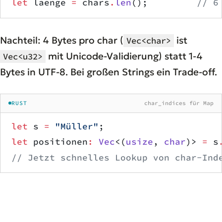
let
 laenge 
=
 chars
.
len
();         
// 6
Nachteil: 4 Bytes pro char (
ist
Vec<char>
mit Unicode-Validierung) statt 1-4
Vec<u32>
Bytes in UTF-8. Bei großen Strings ein Trade-off.
RUST
char_indices für Map
let
 s 
=
 "Müller"
;
let
 positionen
:
 Vec
<(
usize
, 
char
)> 
=
 s
// Jetzt schnelles Lookup von char-Ind