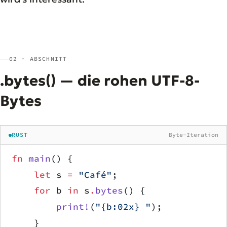
02 · ABSCHNITT
.bytes() — die rohen UTF-8-
Bytes
RUST
Byte-Iteration
fn
 main
() {
    let
 s 
=
 "Café"
;
    for
 b 
in
 s
.
bytes
() {
        print!
(
"{b:02x} "
);
    }