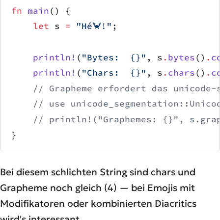
fn
 main
() {
    let
 s 
=
 "Hé🦀!"
;
    println!
(
"Bytes:  {}"
, s
.
bytes
()
.
c
    println!
(
"Chars:  {}"
, s
.
chars
()
.
c
    // Grapheme erfordert das unicode-
    // use unicode_segmentation::Unico
    // println!("Graphemes: {}", s.gra
}
Bei diesem schlichten String sind chars und
Grapheme noch gleich (4) — bei Emojis mit
Modifikatoren oder kombinierten Diacritics
wird's interessant.