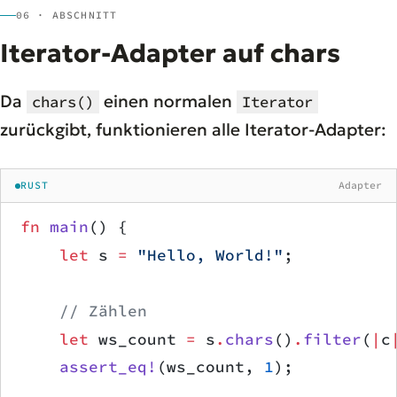
06 · ABSCHNITT
Iterator-Adapter auf chars
Da
einen normalen
chars()
Iterator
zurückgibt, funktionieren alle Iterator-Adapter:
RUST
Adapter
fn
 main
() {
    let
 s 
=
 "Hello, World!"
;
    // Zählen
    let
 ws_count 
=
 s
.
chars
()
.
filter
(
|
c
    assert_eq!
(ws_count, 
1
);