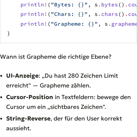
    println!
(
"Bytes: {}"
, s
.
bytes
()
.
co
    println!
(
"Chars: {}"
, s
.
chars
()
.
co
    println!
(
"Grapheme: {}"
, s
.
graphem
}
Wann ist Grapheme die richtige Ebene?
UI-Anzeige
: „Du hast 280 Zeichen Limit
erreicht" — Grapheme zählen.
Cursor-Position
in Textfeldern: bewege den
Cursor um ein „sichtbares Zeichen".
String-Reverse
, der für den User korrekt
aussieht.