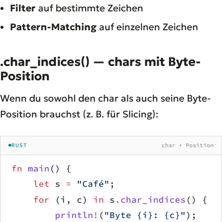
Filter
auf bestimmte Zeichen
Pattern-Matching
auf einzelnen Zeichen
.char_indices() — chars mit Byte-
Position
Wenn du sowohl den char als auch seine Byte-
Position brauchst (z. B. für Slicing):
RUST
char + Position
fn
 main
() {
    let
 s 
=
 "Café"
;
    for
 (i, c) 
in
 s
.
char_indices
() {
        println!
(
"Byte {i}: {c}"
);