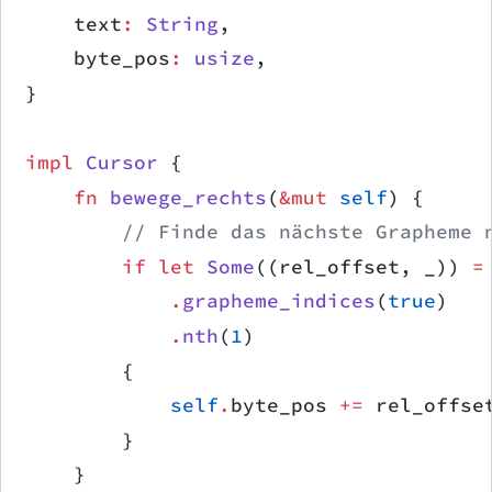
    text
:
 String
,
    byte_pos
:
 usize
,
}
impl
 Cursor
 {
    fn
 bewege_rechts
(
&mut
 self
) {
        // Finde das nächste Grapheme 
        if
 let
 Some
((rel_offset, _)) 
=
            .
grapheme_indices
(
true
)
            .
nth
(
1
)
        {
            self
.
byte_pos 
+=
 rel_offse
        }
    }