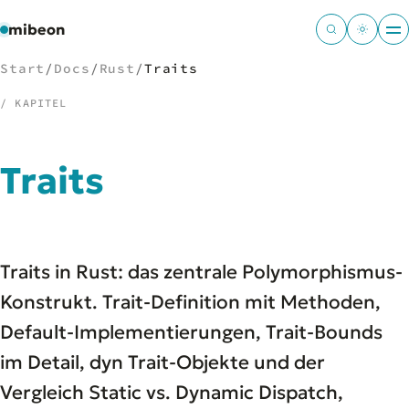
mibeon
Start
/
Docs
/
Rust
/
Traits
/ KAPITEL
/
NAVIGATION
Traits
Start
01
MB
02
Projekte
03
Traits in Rust: das zentrale Polymorphismus-
Leistungen
04
Docs
Konstrukt. Trait-Definition mit Methoden,
05
Tools
06
Default-Implementierungen, Trait-Bounds
Welten
07
im Detail, dyn Trait-Objekte und der
Vergleich Static vs. Dynamic Dispatch,