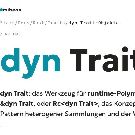
mibeon
Start
/
Docs
/
Rust
/
Traits
/
dyn Trait-Objekte
/ ARTIKEL
dyn
Trai
/
NAVIGATION
Start
01
MB
02
Projekte
03
Leistungen
04
dyn Trait
: das Werkzeug für
runtime-Poly
Docs
05
&dyn Trait
, oder
Rc<dyn Trait>
, das Konze
Tools
06
Pattern heterogener Sammlungen und der Ve
Welten
07