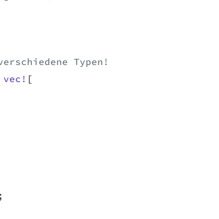
verschiedene Typen!
 vec!
[
;