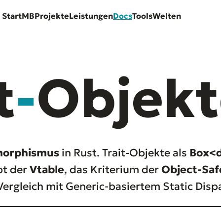
Start
MB
Projekte
Leistungen
Docs
Tools
Welten
t
-
Objekt
morphismus
in Rust. Trait-Objekte als
Box<d
pt der
Vtable
, das Kriterium der
Object-Saf
rgleich mit Generic-basiertem Static Disp