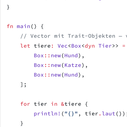
}
fn
 main
() {
    // Vector mit Trait-Objekten — 
    let
 tiere
:
 Vec
<
Box
<
dyn
 Tier
>> 
=
        Box
::
new
(
Hund
),
        Box
::
new
(
Katze
),
        Box
::
new
(
Hund
),
    ];
    for
 tier 
in
 &
tiere {
        println!
(
"{}"
, tier
.
laut
())
    }