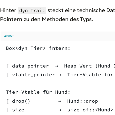
Hinter
steckt eine technische Da
dyn Trait
Pointern zu den Methoden des Typs.
RUST
Box<dyn Tier> intern:
[ data_pointer  →  Heap-Wert (Hund-
[ vtable_pointer →  Tier-Vtable für
Tier-Vtable für Hund:
[ drop()         →  Hund::drop     
[ size           →  size_of::<Hund>