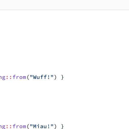
ng
::
from
(
"Wuff!"
) }
ng
::
from
(
"Miau!"
) }