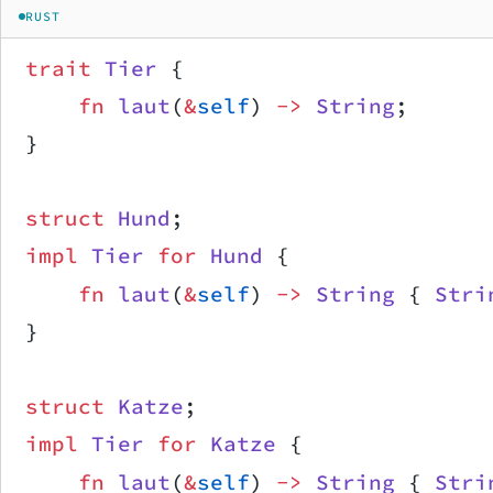
RUST
trait
 Tier
 {
    fn
 laut
(
&
self
) 
->
 String
;
}
struct
 Hund
;
impl
 Tier
 for
 Hund
 {
    fn
 laut
(
&
self
) 
->
 String
 { 
Stri
}
struct
 Katze
;
impl
 Tier
 for
 Katze
 {
    fn
 laut
(
&
self
) 
->
 String
 { 
Stri