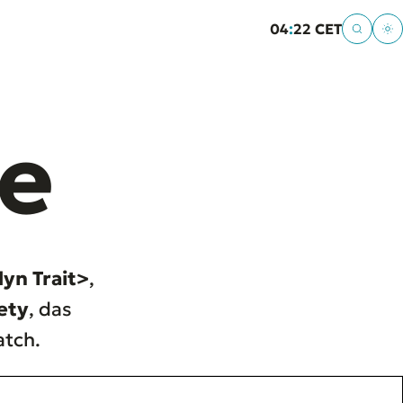
04
:
22 CET
e
yn Trait>
,
ety
, das
atch.