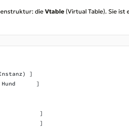
tenstruktur: die
Vtable
(Virtual Table). Sie ist
Instanz) ]
 Hund      ]
            ]
            ]