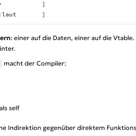
>           ]
:laut       ]
tern
: einer auf die Daten, einer auf die Vtabl
inter.
macht der Compiler:
)
ls self
che Indirektion gegenüber direktem Funktio