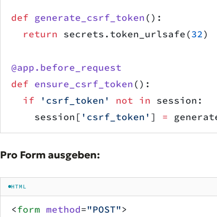
def
 generate_csrf_token
():
  return
 secrets.token_urlsafe(
32
) 
@app.before_request
def
 ensure_csrf_token
():
  if
 'csrf_token'
 not
 in
 session:
    session[
'csrf_token'
] 
=
 generat
Pro Form ausgeben:
HTML
<
form
 method
=
"POST"
>