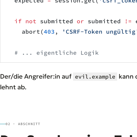
  expected 
=
 session.get(
'csrf_toke
  if
 not
 submitted 
or
 submitted 
!=
 
    abort(
403
, 
'CSRF-Token ungültig
  # ... eigentliche Logik
Der/die Angreifer:in auf
kann d
evil.example
lehnt ab.
02 · ABSCHNITT