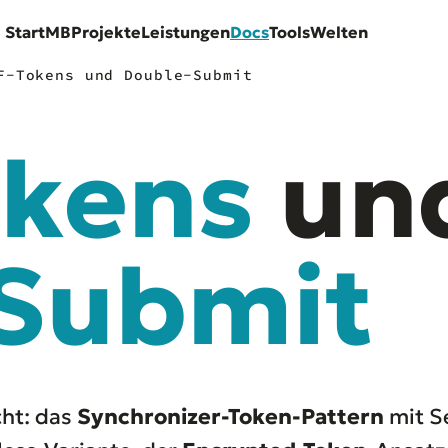
Start
MB
Projekte
Leistungen
Docs
Tools
Welten
F-Tokens und Double-Submit
okens
un
Submit
ht: das
Synchronizer-Token-Pattern
mit S