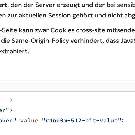
ert
, den der Server erzeugt und der bei sens
n zur aktuellen Session gehört und nicht abge
-Seite kann zwar Cookies cross-site mitsende
die Same-Origin-Policy verhindert, dass Java
xtrahiert.
 -->
er"
>
oken"
 value
=
"r4nd0m-512-bit-value"
>