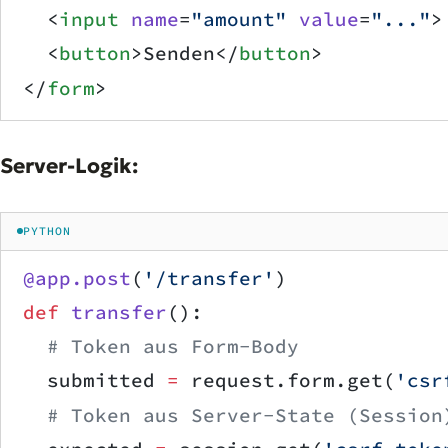
  <
input
 name
=
"amount"
 value
=
"..."
>
  <
button
>Senden</
button
>
</
form
>
Server-Logik:
PYTHON
@app.post
(
'/transfer'
)
def
 transfer
():
  # Token aus Form-Body
  submitted 
=
 request.form.get(
'csr
  # Token aus Server-State (Session