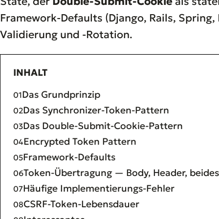
State, der
Double-Submit-Cookie
als state
Framework-Defaults (Django, Rails, Spring, 
Validierung und -Rotation.
INHALT
Das Grundprinzip
Das Synchronizer-Token-Pattern
Das Double-Submit-Cookie-Pattern
Encrypted Token Pattern
Framework-Defaults
Token-Übertragung — Body, Header, beides
Häufige Implementierungs-Fehler
CSRF-Token-Lebensdauer