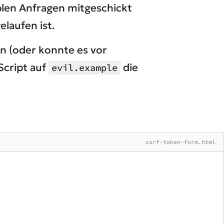
iblen Anfragen mitgeschickt
laufen ist.
n (oder konnte es vor
Script auf
die
evil.example
csrf-token-form.html