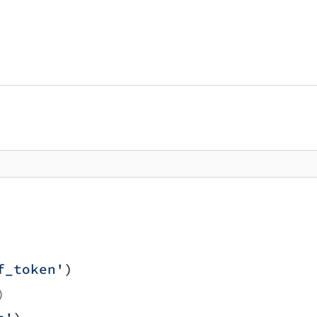
f_token'
)
)