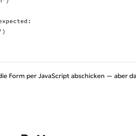
n'
)
expected:
'
)
ie Form per JavaScript abschicken — aber das