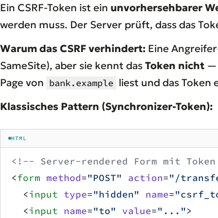
Ein CSRF-Token ist ein
unvorhersehbarer W
werden muss. Der Server prüft, dass das Toke
Warum das CSRF verhindert:
Eine Angreifer
SameSite), aber sie kennt das
Token nicht
— 
Page von
liest und das Token e
bank.example
Klassisches Pattern (Synchronizer-Token):
HTML
<!-- Server-rendered Form mit Token
<
form
 method
=
"POST"
 action
=
"/transf
  <
input
 type
=
"hidden"
 name
=
"csrf_t
  <
input
 name
=
"to"
 value
=
"..."
>