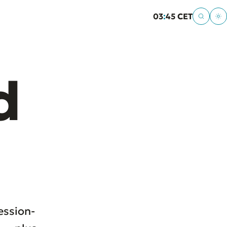
03
45 CET
d
ession-