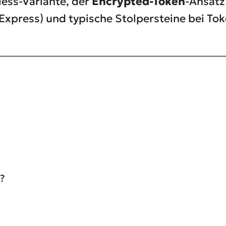
less-Variante, der
Encrypted-Token
-Ansatz
Express) und typische Stolpersteine bei Tok
?