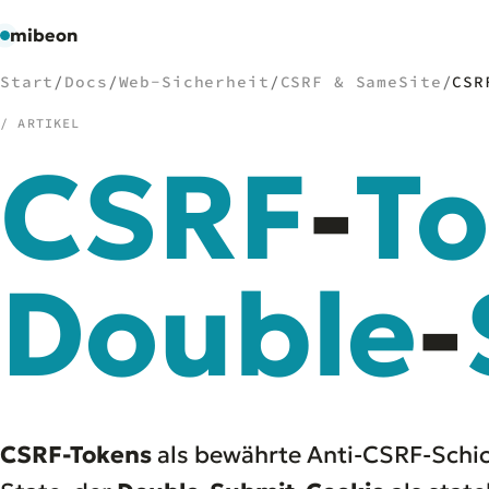
mibeon
Start
/
Docs
/
Web-Sicherheit
/
CSRF & SameSite
/
CSR
/ ARTIKEL
CSRF
-
T
/
NAVIGATION
Start
01
MB
Double
-
02
Projekte
03
Leistungen
04
Docs
05
Tools
06
Welten
07
CSRF-Tokens
als bewährte Anti-CSRF-Schic