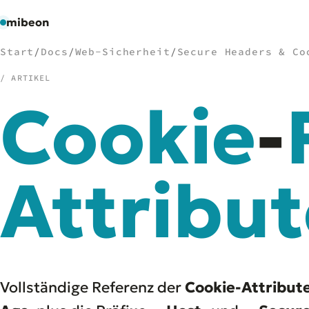
mibeon
Start
/
Docs
/
Web-Sicherheit
/
Secure Headers & Co
/ ARTIKEL
Cookie
-
/
NAVIGATION
Start
01
MB
Attribut
02
Projekte
03
Leistungen
04
Docs
05
Tools
06
Welten
07
Vollständige Referenz der
Cookie-Attribut