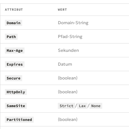
ATTRIBUT
WERT
Domain-String
Domain
Pfad-String
Path
Sekunden
Max-Age
Datum
Expires
(boolean)
Secure
(boolean)
HttpOnly
/
/
SameSite
Strict
Lax
None
(boolean)
Partitioned