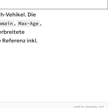
h-Vehikel. Die
,
,
omain
Max-Age
erbreitete
e Referenz inkl.
cookie-anatomy.txt