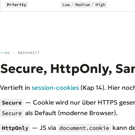
/
/
Priority
Low
Medium
High
02 · ABSCHNITT
Secure, HttpOnly, Sa
Vertieft in
session-cookies
(Kap 14). Hier no
— Cookie wird nur über HTTPS gesende
Secure
als Default (moderne Browser).
Secure
— JS via
kann de
HttpOnly
document.cookie