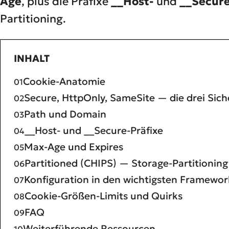
Age
, plus die Präfixe
__Host-
und
__Secure
Partitioning.
INHALT
Cookie-Anatomie
Secure, HttpOnly, SameSite — die drei Sich
Path und Domain
__Host- und __Secure-Präfixe
Max-Age und Expires
Partitioned (CHIPS) — Storage-Partitioning
Konfiguration in den wichtigsten Framewor
Cookie-Größen-Limits und Quirks
FAQ
Weiterführende Ressourcen