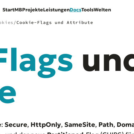
Start
MB
Projekte
Leistungen
Docs
Tools
Welten
okies
/
Cookie-Flags und Attribute
Flags
un
e
e
:
Secure
,
HttpOnly
,
SameSite
,
Path
,
Doma