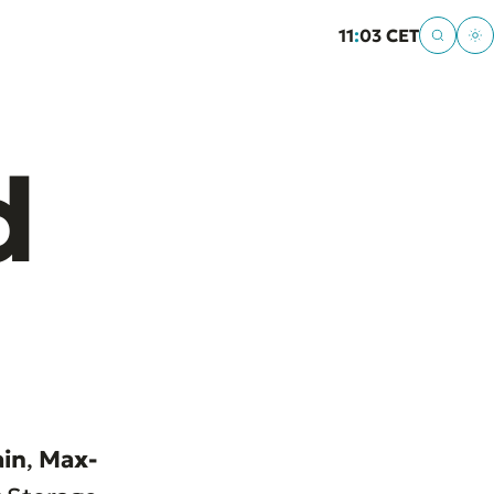
11
:
03 CET
d
in
,
Max-