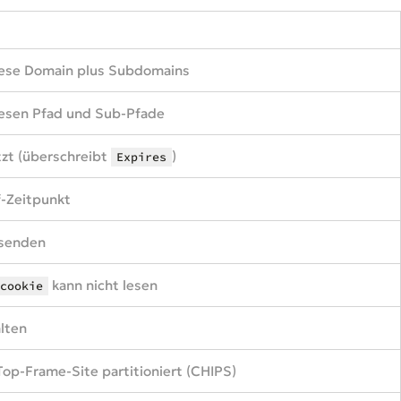
diese Domain plus Subdomains
iesen Pfad und Sub-Pfade
tzt (überschreibt
)
Expires
f-Zeitpunkt
 senden
kann nicht lesen
cookie
lten
Top-Frame-Site partitioniert (CHIPS)