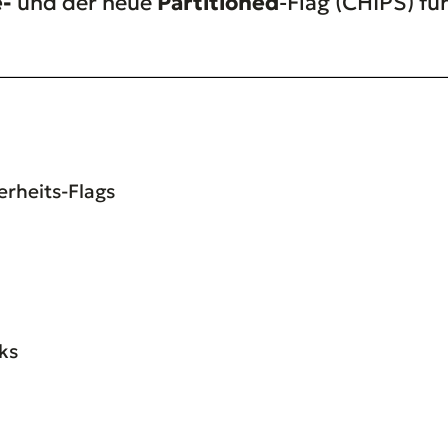
-
und der neue
Partitioned
-Flag (CHIPS) fü
erheits-Flags
ks