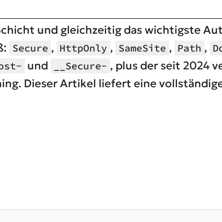
hicht und gleichzeitig das wichtigste Aut
ß:
,
,
,
,
Secure
HttpOnly
SameSite
Path
D
und
, plus der seit 2024 v
ost-
__Secure-
ing. Dieser Artikel liefert eine vollständig