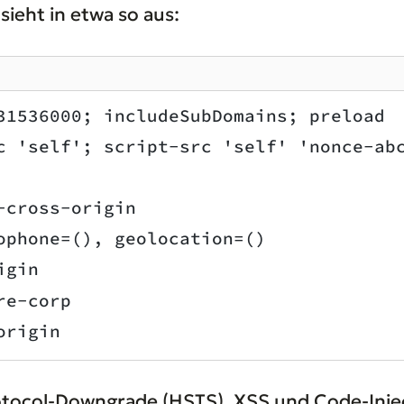
ieht in etwa so aus:
31536000; includeSubDomains; preload
c 'self'; script-src 'self' 'nonce-ab
-cross-origin
ophone=(), geolocation=()
igin
re-corp
origin
Protocol-Downgrade (HSTS), XSS und Code-Inj