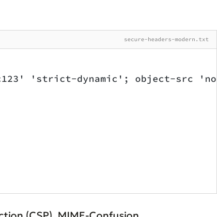
secure-headers-modern.txt
c123' 'strict-dynamic'; object-src 'no
ection (CSP), MIME-Confusion