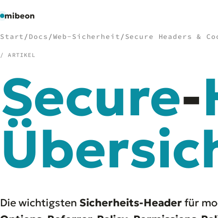
mibeon
Start
/
Docs
/
Web-Sicherheit
/
Secure Headers & Co
/ ARTIKEL
Secure
-
/
NAVIGATION
Start
01
MB
Übersic
02
Projekte
03
Leistungen
04
Docs
05
Tools
06
Welten
07
Die wichtigsten
Sicherheits-Header
für mo