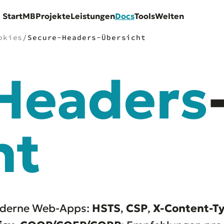
Start
MB
Projekte
Leistungen
Docs
Tools
Welten
okies
/
Secure-Headers-Übersicht
Headers
ht
derne Web-Apps:
HSTS
,
CSP
,
X-Content-T