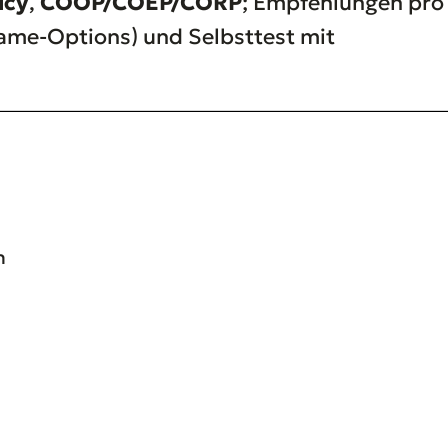
icy
,
COOP/COEP/CORP
; Empfehlungen pro
ame-Options) und Selbsttest mit
n