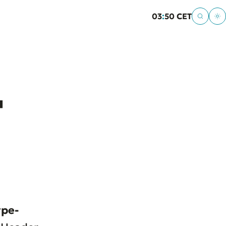
03
:
50 CET
-
ype-